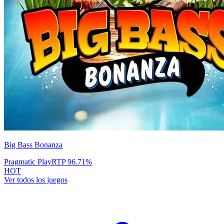
Big Bass Bonanza
Pragmatic Play
RTP
96.71
%
HOT
Ver todos los juegos