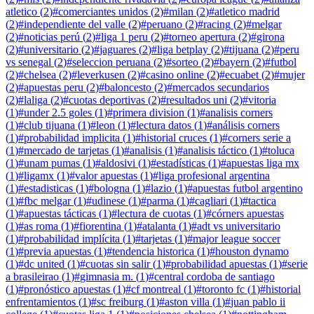
atletico
(
2
)
#
comerciantes unidos
(
2
)
#
milan
(
2
)
#
atletico madrid
(
2
)
#
independiente del valle
(
2
)
#
peruano
(
2
)
#
racing
(
2
)
#
melgar
(
2
)
#
noticias perú
(
2
)
#
liga 1 peru
(
2
)
#
torneo apertura
(
2
)
#
girona
(
2
)
#
universitario
(
2
)
#
jaguares
(
2
)
#
liga betplay
(
2
)
#
tijuana
(
2
)
#
peru
vs senegal
(
2
)
#
seleccion peruana
(
2
)
#
sorteo
(
2
)
#
bayern
(
2
)
#
futbol
(
2
)
#
chelsea
(
2
)
#
leverkusen
(
2
)
#
casino online
(
2
)
#
ecuabet
(
2
)
#
mujer
(
2
)
#
apuestas peru
(
2
)
#
baloncesto
(
2
)
#
mercados secundarios
(
2
)
#
laliga
(
2
)
#
cuotas deportivas
(
2
)
#
resultados uni
(
2
)
#
vitoria
(
1
)
#
under 2.5 goles
(
1
)
#
primera division
(
1
)
#
analisis corners
(
1
)
#
club tijuana
(
1
)
#
leon
(
1
)
#
lectura datos
(
1
)
#
análisis corners
(
1
)
#
probabilidad implicita
(
1
)
#
historial cruces
(
1
)
#
corners serie a
(
1
)
#
mercado de tarjetas
(
1
)
#
analisis
(
1
)
#
analisis táctico
(
1
)
#
toluca
(
1
)
#
unam pumas
(
1
)
#
aldosivi
(
1
)
#
estadísticas
(
1
)
#
apuestas liga mx
(
1
)
#
ligamx
(
1
)
#
valor apuestas
(
1
)
#
liga profesional argentina
(
1
)
#
estadisticas
(
1
)
#
bologna
(
1
)
#
lazio
(
1
)
#
apuestas futbol argentino
(
1
)
#
fbc melgar
(
1
)
#
udinese
(
1
)
#
parma
(
1
)
#
cagliari
(
1
)
#
tactica
(
1
)
#
apuestas tácticas
(
1
)
#
lectura de cuotas
(
1
)
#
córners apuestas
(
1
)
#
as roma
(
1
)
#
fiorentina
(
1
)
#
atalanta
(
1
)
#
adt vs universitario
(
1
)
#
probabilidad implícita
(
1
)
#
tarjetas
(
1
)
#
major league soccer
(
1
)
#
previa apuestas
(
1
)
#
tendencia historica
(
1
)
#
houston dynamo
(
1
)
#
dc united
(
1
)
#
cuotas sin salir
(
1
)
#
probabilidad apuestas
(
1
)
#
serie
a brasileirao
(
1
)
#
gimnasia m.
(
1
)
#
central cordoba de santiago
(
1
)
#
pronóstico apuestas
(
1
)
#
cf montreal
(
1
)
#
toronto fc
(
1
)
#
historial
enfrentamientos
(
1
)
#
sc freiburg
(
1
)
#
aston villa
(
1
)
#
juan pablo ii