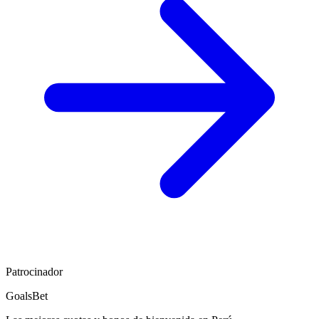
Patrocinador
GoalsBet