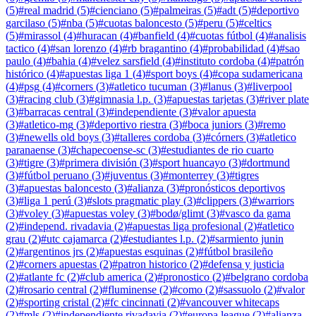
(
5
)
#
real madrid
(
5
)
#
cienciano
(
5
)
#
palmeiras
(
5
)
#
adt
(
5
)
#
deportivo
garcilaso
(
5
)
#
nba
(
5
)
#
cuotas baloncesto
(
5
)
#
peru
(
5
)
#
celtics
(
5
)
#
mirassol
(
4
)
#
huracan
(
4
)
#
banfield
(
4
)
#
cuotas fútbol
(
4
)
#
analisis
tactico
(
4
)
#
san lorenzo
(
4
)
#
rb bragantino
(
4
)
#
probabilidad
(
4
)
#
sao
paulo
(
4
)
#
bahia
(
4
)
#
velez sarsfield
(
4
)
#
instituto cordoba
(
4
)
#
patrón
histórico
(
4
)
#
apuestas liga 1
(
4
)
#
sport boys
(
4
)
#
copa sudamericana
(
4
)
#
psg
(
4
)
#
corners
(
3
)
#
atletico tucuman
(
3
)
#
lanus
(
3
)
#
liverpool
(
3
)
#
racing club
(
3
)
#
gimnasia l.p.
(
3
)
#
apuestas tarjetas
(
3
)
#
river plate
(
3
)
#
barracas central
(
3
)
#
independiente
(
3
)
#
valor apuesta
(
3
)
#
atletico-mg
(
3
)
#
deportivo riestra
(
3
)
#
boca juniors
(
3
)
#
remo
(
3
)
#
newells old boys
(
3
)
#
talleres cordoba
(
3
)
#
córners
(
3
)
#
atletico
paranaense
(
3
)
#
chapecoense-sc
(
3
)
#
estudiantes de rio cuarto
(
3
)
#
tigre
(
3
)
#
primera división
(
3
)
#
sport huancayo
(
3
)
#
dortmund
(
3
)
#
fútbol peruano
(
3
)
#
juventus
(
3
)
#
monterrey
(
3
)
#
tigres
(
3
)
#
apuestas baloncesto
(
3
)
#
alianza
(
3
)
#
pronósticos deportivos
(
3
)
#
liga 1 perú
(
3
)
#
slots pragmatic play
(
3
)
#
clippers
(
3
)
#
warriors
(
3
)
#
voley
(
3
)
#
apuestas voley
(
3
)
#
bodø/glimt
(
3
)
#
vasco da gama
(
2
)
#
independ. rivadavia
(
2
)
#
apuestas liga profesional
(
2
)
#
atletico
grau
(
2
)
#
utc cajamarca
(
2
)
#
estudiantes l.p.
(
2
)
#
sarmiento junin
(
2
)
#
argentinos jrs
(
2
)
#
apuestas esquinas
(
2
)
#
fútbol brasileño
(
2
)
#
corners apuestas
(
2
)
#
patron historico
(
2
)
#
defensa y justicia
(
2
)
#
atlante fc
(
2
)
#
club america
(
2
)
#
pronostico
(
2
)
#
belgrano cordoba
(
2
)
#
rosario central
(
2
)
#
fluminense
(
2
)
#
como
(
2
)
#
sassuolo
(
2
)
#
valor
(
2
)
#
sporting cristal
(
2
)
#
fc cincinnati
(
2
)
#
vancouver whitecaps
(
2
)
#
mls
(
2
)
#
independiente rivadavia
(
2
)
#
europa league
(
2
)
#
alianza