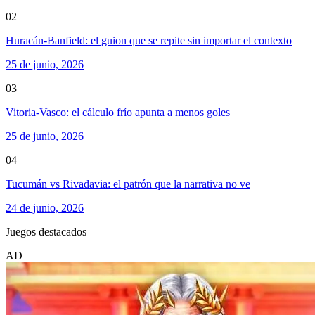
02
Huracán-Banfield: el guion que se repite sin importar el contexto
25 de junio, 2026
03
Vitoria-Vasco: el cálculo frío apunta a menos goles
25 de junio, 2026
04
Tucumán vs Rivadavia: el patrón que la narrativa no ve
24 de junio, 2026
Juegos destacados
AD