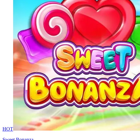
HOT
Sweet Bonanza