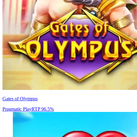
Gates of Olympus
Pragmatic Play
RTP
96.5
%