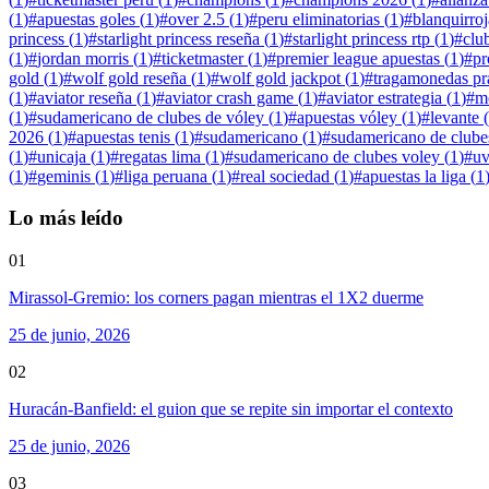
(
1
)
#
apuestas goles
(
1
)
#
over 2.5
(
1
)
#
peru eliminatorias
(
1
)
#
blanquirroj
princess
(
1
)
#
starlight princess reseña
(
1
)
#
starlight princess rtp
(
1
)
#
clu
(
1
)
#
jordan morris
(
1
)
#
ticketmaster
(
1
)
#
premier league apuestas
(
1
)
#
pr
gold
(
1
)
#
wolf gold reseña
(
1
)
#
wolf gold jackpot
(
1
)
#
tragamonedas pr
(
1
)
#
aviator reseña
(
1
)
#
aviator crash game
(
1
)
#
aviator estrategia
(
1
)
#
m
(
1
)
#
sudamericano de clubes de vóley
(
1
)
#
apuestas vóley
(
1
)
#
levante
(
2026
(
1
)
#
apuestas tenis
(
1
)
#
sudamericano
(
1
)
#
sudamericano de clube
(
1
)
#
unicaja
(
1
)
#
regatas lima
(
1
)
#
sudamericano de clubes voley
(
1
)
#
uv
(
1
)
#
geminis
(
1
)
#
liga peruana
(
1
)
#
real sociedad
(
1
)
#
apuestas la liga
(
1
Lo más leído
01
Mirassol-Gremio: los corners pagan mientras el 1X2 duerme
25 de junio, 2026
02
Huracán-Banfield: el guion que se repite sin importar el contexto
25 de junio, 2026
03