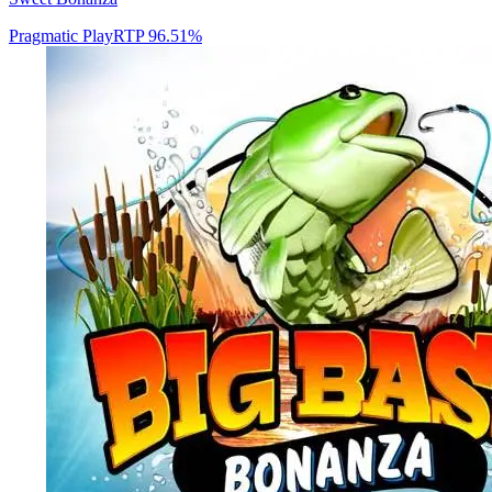
Pragmatic Play
RTP
96.51
%