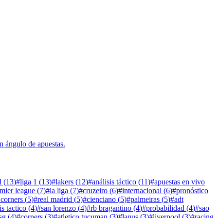
on ángulo de apuestas.
l
(
13
)
#
liga 1
(
13
)
#
lakers
(
12
)
#
análisis táctico
(
11
)
#
apuestas en vivo
mier league
(
7
)
#
la liga
(
7
)
#
cruzeiro
(
6
)
#
internacional
(
6
)
#
pronóstico
 corners
(
5
)
#
real madrid
(
5
)
#
cienciano
(
5
)
#
palmeiras
(
5
)
#
adt
is tactico
(
4
)
#
san lorenzo
(
4
)
#
rb bragantino
(
4
)
#
probabilidad
(
4
)
#
sao
sg
(
4
)
#
corners
(
3
)
#
atletico tucuman
(
3
)
#
lanus
(
3
)
#
liverpool
(
3
)
#
racing