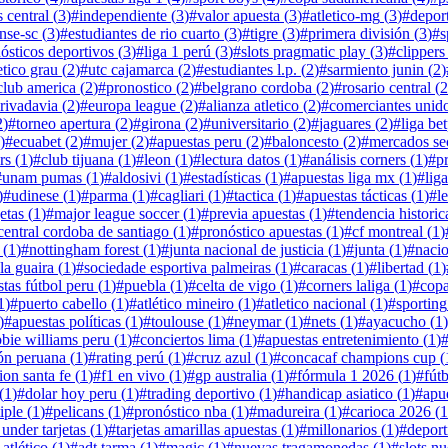
 central
(
3
)
#
independiente
(
3
)
#
valor apuesta
(
3
)
#
atletico-mg
(
3
)
#
deport
nse-sc
(
3
)
#
estudiantes de rio cuarto
(
3
)
#
tigre
(
3
)
#
primera división
(
3
)
#
s
ósticos deportivos
(
3
)
#
liga 1 perú
(
3
)
#
slots pragmatic play
(
3
)
#
clippers
etico grau
(
2
)
#
utc cajamarca
(
2
)
#
estudiantes l.p.
(
2
)
#
sarmiento junin
(
2
)
club america
(
2
)
#
pronostico
(
2
)
#
belgrano cordoba
(
2
)
#
rosario central
(
2
rivadavia
(
2
)
#
europa league
(
2
)
#
alianza atletico
(
2
)
#
comerciantes unid
2
)
#
torneo apertura
(
2
)
#
girona
(
2
)
#
universitario
(
2
)
#
jaguares
(
2
)
#
liga be
)
#
ecuabet
(
2
)
#
mujer
(
2
)
#
apuestas peru
(
2
)
#
baloncesto
(
2
)
#
mercados se
rs
(
1
)
#
club tijuana
(
1
)
#
leon
(
1
)
#
lectura datos
(
1
)
#
análisis corners
(
1
)
#
p
#
unam pumas
(
1
)
#
aldosivi
(
1
)
#
estadísticas
(
1
)
#
apuestas liga mx
(
1
)
#
lig
)
#
udinese
(
1
)
#
parma
(
1
)
#
cagliari
(
1
)
#
tactica
(
1
)
#
apuestas tácticas
(
1
)
#
l
jetas
(
1
)
#
major league soccer
(
1
)
#
previa apuestas
(
1
)
#
tendencia historic
central cordoba de santiago
(
1
)
#
pronóstico apuestas
(
1
)
#
cf montreal
(
1
)
(
1
)
#
nottingham forest
(
1
)
#
junta nacional de justicia
(
1
)
#
junta
(
1
)
#
naci
la guaira
(
1
)
#
sociedade esportiva palmeiras
(
1
)
#
caracas
(
1
)
#
libertad
(
1
)
tas fútbol peru
(
1
)
#
puebla
(
1
)
#
celta de vigo
(
1
)
#
corners laliga
(
1
)
#
copa
1
)
#
puerto cabello
(
1
)
#
atlético mineiro
(
1
)
#
atletico nacional
(
1
)
#
sporting
)
#
apuestas políticas
(
1
)
#
toulouse
(
1
)
#
neymar
(
1
)
#
nets
(
1
)
#
ayacucho
(
1
)
bbie williams peru
(
1
)
#
conciertos lima
(
1
)
#
apuestas entretenimiento
(
1
)
ión peruana
(
1
)
#
rating perú
(
1
)
#
cruz azul
(
1
)
#
concacaf champions cup
(
ion santa fe
(
1
)
#
f1 en vivo
(
1
)
#
gp australia
(
1
)
#
fórmula 1 2026
(
1
)
#
fút
(
1
)
#
dolar hoy peru
(
1
)
#
trading deportivo
(
1
)
#
handicap asiatico
(
1
)
#
apu
iple
(
1
)
#
pelicans
(
1
)
#
pronóstico nba
(
1
)
#
madureira
(
1
)
#
carioca 2026
(
1
 under tarjetas
(
1
)
#
tarjetas amarillas apuestas
(
1
)
#
millonarios
(
1
)
#
deport
 atlético
(
1
)
#
adt tarma
(
1
)
#
magic
(
1
)
#
nuevas tragamonedas
(
1
)
#
slots n