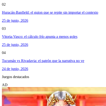
02
Huracán-Banfield: el guion que se repite sin importar el contexto
25 de junio, 2026
03
Vitoria-Vasco: el cálculo frío apunta a menos goles
25 de junio, 2026
04
Tucumán vs Rivadavia: el patrón que la narrativa no ve
24 de junio, 2026
Juegos destacados
AD