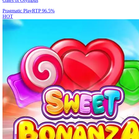
Gates of Olympus
Pragmatic Play
RTP
96.5
%
HOT