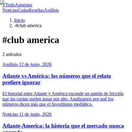
T
TodoApuestas
Noticias
Guías
Reseñas
Análisis
Inicio
›
#club america
#
club america
2
artículos
Análisis
·
12 de junio, 2026
Atlante vs América: los números que el relato
prefiere ignorar
El historial entre Atlante y América esconde un patrón de fricción
que las cuotas suelen pasar por alto. Analizamos por qué los
números dicen más que el favoritismo mediático.
Noticias
·
11 de junio, 2026
Atlante-America: la historia que el mercado nunca