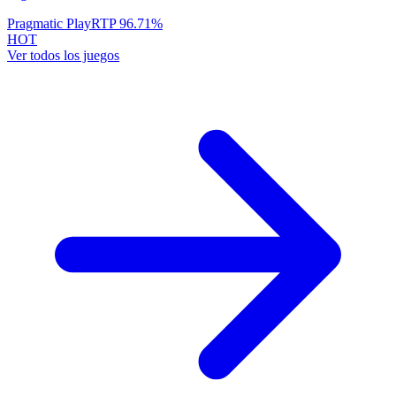
Pragmatic Play
RTP
96.71
%
HOT
Ver todos los juegos