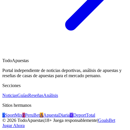
TodoApuestas
Portal independiente de noticias deportivas, análisis de apuestas y
reseñas de casas de apuestas para el mercado peruano.
Secciones
Noticias
Guías
Reseñas
Análisis
Sitios hermanos
S
SportMix
P
PeruBet
A
ApuestaDiaria
D
DeportTotal
©
2026
TodoApuestas
|
18+ Juega responsablemente
|
GoalsBet
Jugar Ahora