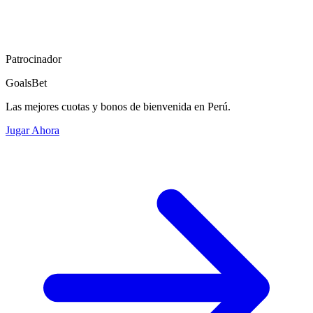
Patrocinador
GoalsBet
Las mejores cuotas y bonos de bienvenida en Perú.
Jugar Ahora