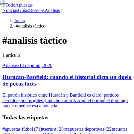
T
TodoApuestas
Noticias
Guías
Reseñas
Análisis
Inicio
›
#analisis táctico
#
analisis táctico
1
artículo
Análisis
·
14 de junio, 2026
Huracán-Banfield: cuando el historial dicta un duelo
de pocas luces
El patrón histórico entre Huracán y Banfield es claro: partidos
cerrados, pocos goles y mucho control. Aquí el porqué el domingo
puede repetirse esa tendencia.
Todas las etiquetas
#
apuestas fútbol
(
71
)
#
serie a
(
28
)
#
apuestas deportivas
(
22
)
#
cuotas