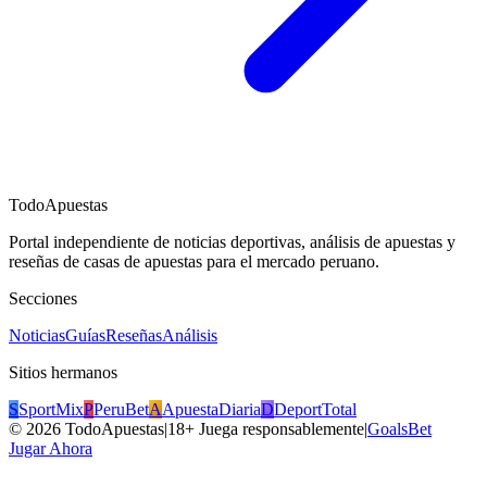
TodoApuestas
Portal independiente de noticias deportivas, análisis de apuestas y
reseñas de casas de apuestas para el mercado peruano.
Secciones
Noticias
Guías
Reseñas
Análisis
Sitios hermanos
S
SportMix
P
PeruBet
A
ApuestaDiaria
D
DeportTotal
©
2026
TodoApuestas
|
18+ Juega responsablemente
|
GoalsBet
Jugar Ahora