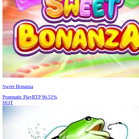
Sweet Bonanza
Pragmatic Play
RTP
96.51
%
HOT