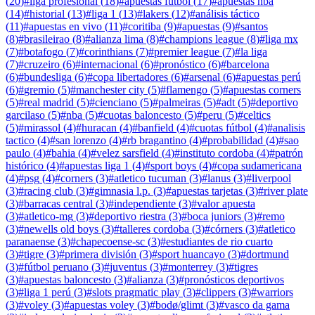
(
20
)
#
liga profesional
(
18
)
#
apuestas futbol
(
17
)
#
apuestas nba
(
14
)
#
historial
(
13
)
#
liga 1
(
13
)
#
lakers
(
12
)
#
análisis táctico
(
11
)
#
apuestas en vivo
(
11
)
#
coritiba
(
9
)
#
apuestas
(
9
)
#
santos
(
8
)
#
brasileirao
(
8
)
#
alianza lima
(
8
)
#
champions league
(
8
)
#
liga mx
(
7
)
#
botafogo
(
7
)
#
corinthians
(
7
)
#
premier league
(
7
)
#
la liga
(
7
)
#
cruzeiro
(
6
)
#
internacional
(
6
)
#
pronóstico
(
6
)
#
barcelona
(
6
)
#
bundesliga
(
6
)
#
copa libertadores
(
6
)
#
arsenal
(
6
)
#
apuestas perú
(
6
)
#
gremio
(
5
)
#
manchester city
(
5
)
#
flamengo
(
5
)
#
apuestas corners
(
5
)
#
real madrid
(
5
)
#
cienciano
(
5
)
#
palmeiras
(
5
)
#
adt
(
5
)
#
deportivo
garcilaso
(
5
)
#
nba
(
5
)
#
cuotas baloncesto
(
5
)
#
peru
(
5
)
#
celtics
(
5
)
#
mirassol
(
4
)
#
huracan
(
4
)
#
banfield
(
4
)
#
cuotas fútbol
(
4
)
#
analisis
tactico
(
4
)
#
san lorenzo
(
4
)
#
rb bragantino
(
4
)
#
probabilidad
(
4
)
#
sao
paulo
(
4
)
#
bahia
(
4
)
#
velez sarsfield
(
4
)
#
instituto cordoba
(
4
)
#
patrón
histórico
(
4
)
#
apuestas liga 1
(
4
)
#
sport boys
(
4
)
#
copa sudamericana
(
4
)
#
psg
(
4
)
#
corners
(
3
)
#
atletico tucuman
(
3
)
#
lanus
(
3
)
#
liverpool
(
3
)
#
racing club
(
3
)
#
gimnasia l.p.
(
3
)
#
apuestas tarjetas
(
3
)
#
river plate
(
3
)
#
barracas central
(
3
)
#
independiente
(
3
)
#
valor apuesta
(
3
)
#
atletico-mg
(
3
)
#
deportivo riestra
(
3
)
#
boca juniors
(
3
)
#
remo
(
3
)
#
newells old boys
(
3
)
#
talleres cordoba
(
3
)
#
córners
(
3
)
#
atletico
paranaense
(
3
)
#
chapecoense-sc
(
3
)
#
estudiantes de rio cuarto
(
3
)
#
tigre
(
3
)
#
primera división
(
3
)
#
sport huancayo
(
3
)
#
dortmund
(
3
)
#
fútbol peruano
(
3
)
#
juventus
(
3
)
#
monterrey
(
3
)
#
tigres
(
3
)
#
apuestas baloncesto
(
3
)
#
alianza
(
3
)
#
pronósticos deportivos
(
3
)
#
liga 1 perú
(
3
)
#
slots pragmatic play
(
3
)
#
clippers
(
3
)
#
warriors
(
3
)
#
voley
(
3
)
#
apuestas voley
(
3
)
#
bodø/glimt
(
3
)
#
vasco da gama