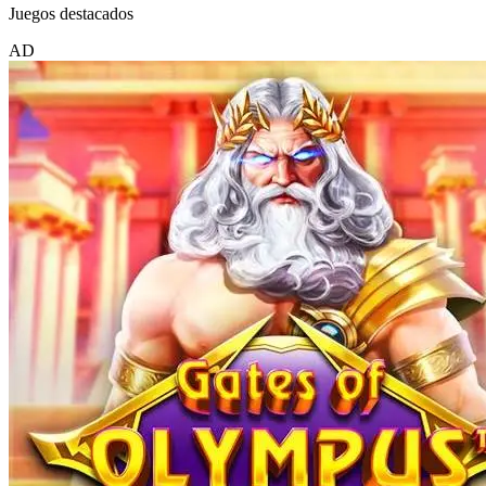
Juegos destacados
AD