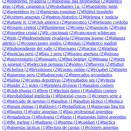
(
2
)
#
independ. rivadavia
(
2
)
#
apuestas liga profesional
(
2
)
#
atletico
grau
(
2
)
#
utc cajamarca
(
2
)
#
estudiantes l.p.
(
2
)
#
sarmiento junin
(
2
)
#
argentinos jrs
(
2
)
#
apuestas esquinas
(
2
)
#
fútbol brasileño
(
2
)
#
corners apuestas
(
2
)
#
patron historico
(
2
)
#
defensa y justicia
(
2
)
#
atlante fc
(
2
)
#
club america
(
2
)
#
pronostico
(
2
)
#
belgrano cordoba
(
2
)
#
rosario central
(
2
)
#
fluminense
(
2
)
#
como
(
2
)
#
sassuolo
(
2
)
#
valor
(
2
)
#
sporting cristal
(
2
)
#
fc cincinnati
(
2
)
#
vancouver whitecaps
(
2
)
#
mls
(
2
)
#
independiente rivadavia
(
2
)
#
europa league
(
2
)
#
alianza
atletico
(
2
)
#
comerciantes unidos
(
2
)
#
milan
(
2
)
#
atletico madrid
(
2
)
#
independiente del valle
(
2
)
#
peruano
(
2
)
#
racing
(
2
)
#
melgar
(
2
)
#
noticias perú
(
2
)
#
liga 1 peru
(
2
)
#
torneo apertura
(
2
)
#
girona
(
2
)
#
universitario
(
2
)
#
jaguares
(
2
)
#
liga betplay
(
2
)
#
tijuana
(
2
)
#
peru
vs senegal
(
2
)
#
seleccion peruana
(
2
)
#
sorteo
(
2
)
#
bayern
(
2
)
#
futbol
(
2
)
#
chelsea
(
2
)
#
leverkusen
(
2
)
#
casino online
(
2
)
#
ecuabet
(
2
)
#
mujer
(
2
)
#
apuestas peru
(
2
)
#
baloncesto
(
2
)
#
mercados secundarios
(
2
)
#
laliga
(
2
)
#
cuotas deportivas
(
2
)
#
resultados uni
(
2
)
#
vitoria
(
1
)
#
under 2.5 goles
(
1
)
#
primera division
(
1
)
#
analisis corners
(
1
)
#
club tijuana
(
1
)
#
leon
(
1
)
#
lectura datos
(
1
)
#
análisis corners
(
1
)
#
probabilidad implicita
(
1
)
#
historial cruces
(
1
)
#
corners serie a
(
1
)
#
mercado de tarjetas
(
1
)
#
analisis
(
1
)
#
analisis táctico
(
1
)
#
toluca
(
1
)
#
unam pumas
(
1
)
#
aldosivi
(
1
)
#
estadísticas
(
1
)
#
apuestas liga mx
(
1
)
#
ligamx
(
1
)
#
valor apuestas
(
1
)
#
liga profesional argentina
(
1
)
#
estadisticas
(
1
)
#
bologna
(
1
)
#
lazio
(
1
)
#
apuestas futbol argentino
(
1
)
#
fbc melgar
(
1
)
#
udinese
(
1
)
#
parma
(
1
)
#
cagliari
(
1
)
#
tactica
(
1
)
#
apuestas tácticas
(
1
)
#
lectura de cuotas
(
1
)
#
córners apuestas