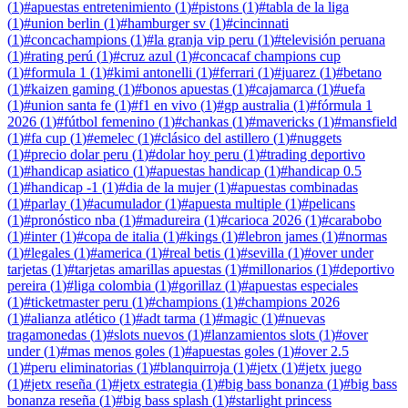
(
1
)
#
apuestas entretenimiento
(
1
)
#
pistons
(
1
)
#
tabla de la liga
(
1
)
#
union berlin
(
1
)
#
hamburger sv
(
1
)
#
cincinnati
(
1
)
#
concachampions
(
1
)
#
la granja vip peru
(
1
)
#
televisión peruana
(
1
)
#
rating perú
(
1
)
#
cruz azul
(
1
)
#
concacaf champions cup
(
1
)
#
formula 1
(
1
)
#
kimi antonelli
(
1
)
#
ferrari
(
1
)
#
juarez
(
1
)
#
betano
(
1
)
#
kaizen gaming
(
1
)
#
bonos apuestas
(
1
)
#
cajamarca
(
1
)
#
uefa
(
1
)
#
union santa fe
(
1
)
#
f1 en vivo
(
1
)
#
gp australia
(
1
)
#
fórmula 1
2026
(
1
)
#
fútbol femenino
(
1
)
#
chankas
(
1
)
#
mavericks
(
1
)
#
mansfield
(
1
)
#
fa cup
(
1
)
#
emelec
(
1
)
#
clásico del astillero
(
1
)
#
nuggets
(
1
)
#
precio dolar peru
(
1
)
#
dolar hoy peru
(
1
)
#
trading deportivo
(
1
)
#
handicap asiatico
(
1
)
#
apuestas handicap
(
1
)
#
handicap 0.5
(
1
)
#
handicap -1
(
1
)
#
dia de la mujer
(
1
)
#
apuestas combinadas
(
1
)
#
parlay
(
1
)
#
acumulador
(
1
)
#
apuesta multiple
(
1
)
#
pelicans
(
1
)
#
pronóstico nba
(
1
)
#
madureira
(
1
)
#
carioca 2026
(
1
)
#
carabobo
(
1
)
#
inter
(
1
)
#
copa de italia
(
1
)
#
kings
(
1
)
#
lebron james
(
1
)
#
normas
(
1
)
#
legales
(
1
)
#
america
(
1
)
#
real betis
(
1
)
#
sevilla
(
1
)
#
over under
tarjetas
(
1
)
#
tarjetas amarillas apuestas
(
1
)
#
millonarios
(
1
)
#
deportivo
pereira
(
1
)
#
liga colombia
(
1
)
#
gorillaz
(
1
)
#
apuestas especiales
(
1
)
#
ticketmaster peru
(
1
)
#
champions
(
1
)
#
champions 2026
(
1
)
#
alianza atlético
(
1
)
#
adt tarma
(
1
)
#
magic
(
1
)
#
nuevas
tragamonedas
(
1
)
#
slots nuevos
(
1
)
#
lanzamientos slots
(
1
)
#
over
under
(
1
)
#
mas menos goles
(
1
)
#
apuestas goles
(
1
)
#
over 2.5
(
1
)
#
peru eliminatorias
(
1
)
#
blanquirroja
(
1
)
#
jetx
(
1
)
#
jetx juego
(
1
)
#
jetx reseña
(
1
)
#
jetx estrategia
(
1
)
#
big bass bonanza
(
1
)
#
big bass
bonanza reseña
(
1
)
#
big bass splash
(
1
)
#
starlight princess