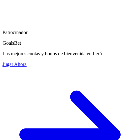
Patrocinador
GoalsBet
Las mejores cuotas y bonos de bienvenida en Perú.
Jugar Ahora