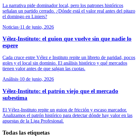
La narrativa pide dominador local, pero los patrones históricos
señalan un partido cerrado. ¿Dónde está el valor real antes del pitazo
el domingo en Liniers?
Noticias
·
11 de junio, 2026
Vélez-Instituto: el guion que vuelve sin que nadie lo
espere
Cada cruce entre Vélez e Instituto repite un libreto de paridad, pocos
goles y el local sin dominio. El análisis histórico y qué mercados
tienen valor antes de que salgan las cuotas.
Análisis
·
10 de junio, 2026
Vélez-Instituto: el patrón viejo que el mercado
subestima
El Vélez-Instituto repite un guion de fricción y escaso marcador.
Analizamos el patrón histórico para detectar dónde hay valor en las
apuestas de la Liga Profesional.
Todas las etiquetas