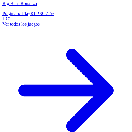
Big Bass Bonanza
Pragmatic Play
RTP
96.71
%
HOT
Ver todos los juegos