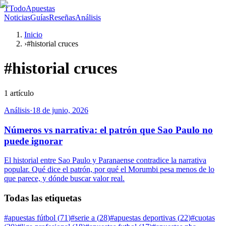
T
TodoApuestas
Noticias
Guías
Reseñas
Análisis
Inicio
›
#historial cruces
#
historial cruces
1
artículo
Análisis
·
18 de junio, 2026
Números vs narrativa: el patrón que Sao Paulo no
puede ignorar
El historial entre Sao Paulo y Paranaense contradice la narrativa
popular. Qué dice el patrón, por qué el Morumbi pesa menos de lo
que parece, y dónde buscar valor real.
Todas las etiquetas
#
apuestas fútbol
(
71
)
#
serie a
(
28
)
#
apuestas deportivas
(
22
)
#
cuotas