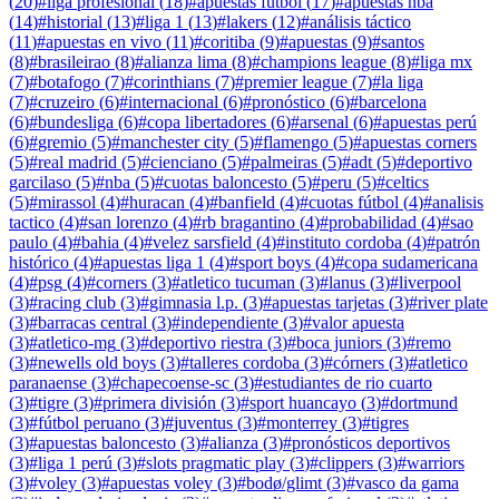
(
20
)
#
liga profesional
(
18
)
#
apuestas futbol
(
17
)
#
apuestas nba
(
14
)
#
historial
(
13
)
#
liga 1
(
13
)
#
lakers
(
12
)
#
análisis táctico
(
11
)
#
apuestas en vivo
(
11
)
#
coritiba
(
9
)
#
apuestas
(
9
)
#
santos
(
8
)
#
brasileirao
(
8
)
#
alianza lima
(
8
)
#
champions league
(
8
)
#
liga mx
(
7
)
#
botafogo
(
7
)
#
corinthians
(
7
)
#
premier league
(
7
)
#
la liga
(
7
)
#
cruzeiro
(
6
)
#
internacional
(
6
)
#
pronóstico
(
6
)
#
barcelona
(
6
)
#
bundesliga
(
6
)
#
copa libertadores
(
6
)
#
arsenal
(
6
)
#
apuestas perú
(
6
)
#
gremio
(
5
)
#
manchester city
(
5
)
#
flamengo
(
5
)
#
apuestas corners
(
5
)
#
real madrid
(
5
)
#
cienciano
(
5
)
#
palmeiras
(
5
)
#
adt
(
5
)
#
deportivo
garcilaso
(
5
)
#
nba
(
5
)
#
cuotas baloncesto
(
5
)
#
peru
(
5
)
#
celtics
(
5
)
#
mirassol
(
4
)
#
huracan
(
4
)
#
banfield
(
4
)
#
cuotas fútbol
(
4
)
#
analisis
tactico
(
4
)
#
san lorenzo
(
4
)
#
rb bragantino
(
4
)
#
probabilidad
(
4
)
#
sao
paulo
(
4
)
#
bahia
(
4
)
#
velez sarsfield
(
4
)
#
instituto cordoba
(
4
)
#
patrón
histórico
(
4
)
#
apuestas liga 1
(
4
)
#
sport boys
(
4
)
#
copa sudamericana
(
4
)
#
psg
(
4
)
#
corners
(
3
)
#
atletico tucuman
(
3
)
#
lanus
(
3
)
#
liverpool
(
3
)
#
racing club
(
3
)
#
gimnasia l.p.
(
3
)
#
apuestas tarjetas
(
3
)
#
river plate
(
3
)
#
barracas central
(
3
)
#
independiente
(
3
)
#
valor apuesta
(
3
)
#
atletico-mg
(
3
)
#
deportivo riestra
(
3
)
#
boca juniors
(
3
)
#
remo
(
3
)
#
newells old boys
(
3
)
#
talleres cordoba
(
3
)
#
córners
(
3
)
#
atletico
paranaense
(
3
)
#
chapecoense-sc
(
3
)
#
estudiantes de rio cuarto
(
3
)
#
tigre
(
3
)
#
primera división
(
3
)
#
sport huancayo
(
3
)
#
dortmund
(
3
)
#
fútbol peruano
(
3
)
#
juventus
(
3
)
#
monterrey
(
3
)
#
tigres
(
3
)
#
apuestas baloncesto
(
3
)
#
alianza
(
3
)
#
pronósticos deportivos
(
3
)
#
liga 1 perú
(
3
)
#
slots pragmatic play
(
3
)
#
clippers
(
3
)
#
warriors
(
3
)
#
voley
(
3
)
#
apuestas voley
(
3
)
#
bodø/glimt
(
3
)
#
vasco da gama