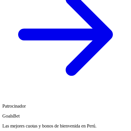
Patrocinador
GoalsBet
Las mejores cuotas y bonos de bienvenida en Perú.