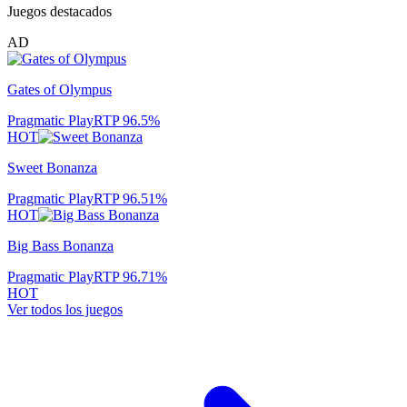
Juegos destacados
AD
Gates of Olympus
Pragmatic Play
RTP
96.5
%
HOT
Sweet Bonanza
Pragmatic Play
RTP
96.51
%
HOT
Big Bass Bonanza
Pragmatic Play
RTP
96.71
%
HOT
Ver todos los juegos