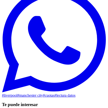
#
liverpool
#
manchester city
#
cuotas
#
lectura datos
Te puede interesar