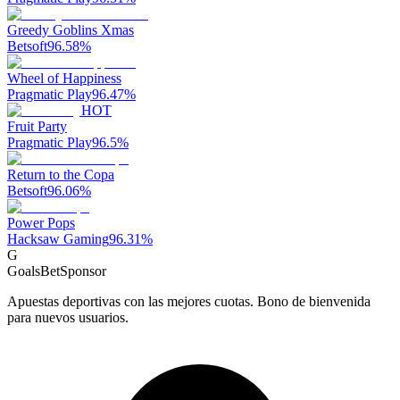
Greedy Goblins Xmas
Betsoft
96.58
%
Wheel of Happiness
Pragmatic Play
96.47
%
HOT
Fruit Party
Pragmatic Play
96.5
%
Return to the Copa
Betsoft
96.06
%
Power Pops
Hacksaw Gaming
96.31
%
G
GoalsBet
Sponsor
Apuestas deportivas con las mejores cuotas. Bono de bienvenida
para nuevos usuarios.