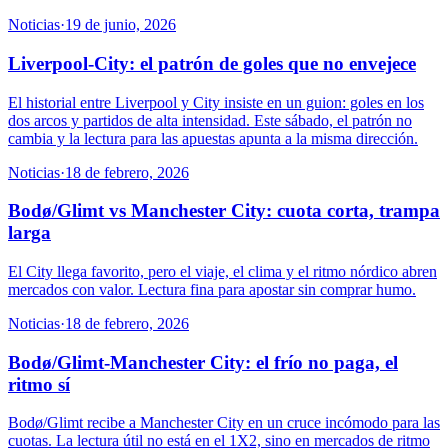
Noticias
·
19 de junio, 2026
Liverpool-City: el patrón de goles que no envejece
El historial entre Liverpool y City insiste en un guion: goles en los
dos arcos y partidos de alta intensidad. Este sábado, el patrón no
cambia y la lectura para las apuestas apunta a la misma dirección.
Noticias
·
18 de febrero, 2026
Bodø/Glimt vs Manchester City: cuota corta, trampa
larga
El City llega favorito, pero el viaje, el clima y el ritmo nórdico abren
mercados con valor. Lectura fina para apostar sin comprar humo.
Noticias
·
18 de febrero, 2026
Bodø/Glimt-Manchester City: el frío no paga, el
ritmo sí
Bodø/Glimt recibe a Manchester City en un cruce incómodo para las
cuotas. La lectura útil no está en el 1X2, sino en mercados de ritmo