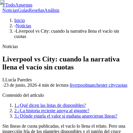
T
TodoApuestas
Noticias
Guías
Reseñas
Análisis
Inicio
›
Noticias
›
Liverpool vs City: cuando la narrativa llena el vacío sin
cuotas
Noticias
Liverpool vs City: cuando la narrativa
llena el vacío sin cuotas
L
Lucía Paredes
·
23 de junio, 2026
·
4 min
de lectura
·
liverpool
manchester city
cuotas
Contenido del artículo
1.
¿Qué dicen las listas de disponibles?
2.
¿La historia reciente apoya al gigante?
3.
¿Dónde estaría el valor si mañana aparecieran líneas?
Sin líneas de cuota publicadas, el vacío lo llena el relato. Pero una
inspección fría de los planteles disponibles y el patrón del cruce