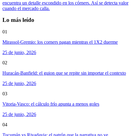
encuentra un detalle escondido en los córners. Así se detecta valor
cuando el mercado calla.
Lo más leído
01
Mirassol-Gremio: los corners pagan mientras el 1X2 duerme
25 de junio, 2026
02
Huracán-Banfield: el guion que se repite sin importar el contexto
25 de junio, 2026
03
Vitoria-Vasco: el cálculo frío apunta a menos goles
25 de junio, 2026
04
Tucumán vs Rivadavia: el patrón que la narrativa no ve