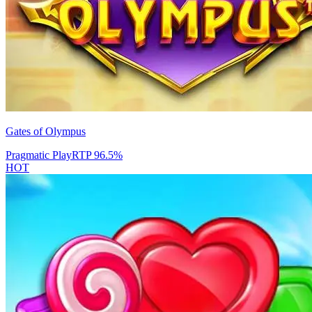
Gates of Olympus
Pragmatic Play
RTP
96.5
%
HOT