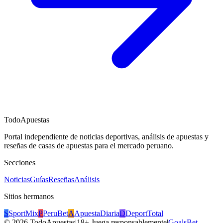
TodoApuestas
Portal independiente de noticias deportivas, análisis de apuestas y
reseñas de casas de apuestas para el mercado peruano.
Secciones
Noticias
Guías
Reseñas
Análisis
Sitios hermanos
S
SportMix
P
PeruBet
A
ApuestaDiaria
D
DeportTotal
©
2026
TodoApuestas
|
18+ Juega responsablemente
|
GoalsBet