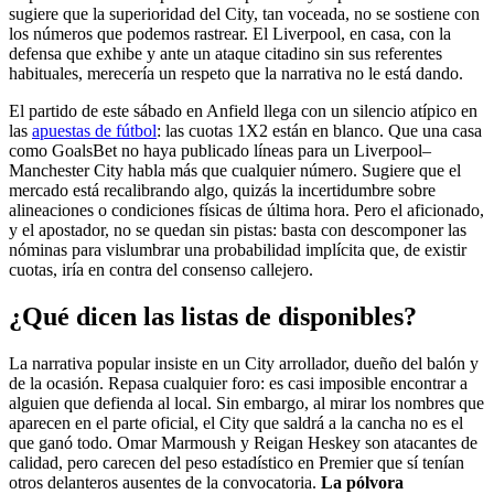
sugiere que la superioridad del City, tan voceada, no se sostiene con
los números que podemos rastrear. El Liverpool, en casa, con la
defensa que exhibe y ante un ataque citadino sin sus referentes
habituales, merecería un respeto que la narrativa no le está dando.
El partido de este sábado en Anfield llega con un silencio atípico en
las
apuestas de fútbol
: las cuotas 1X2 están en blanco. Que una casa
como GoalsBet no haya publicado líneas para un Liverpool–
Manchester City habla más que cualquier número. Sugiere que el
mercado está recalibrando algo, quizás la incertidumbre sobre
alineaciones o condiciones físicas de última hora. Pero el aficionado,
y el apostador, no se quedan sin pistas: basta con descomponer las
nóminas para vislumbrar una probabilidad implícita que, de existir
cuotas, iría en contra del consenso callejero.
¿Qué dicen las listas de disponibles?
La narrativa popular insiste en un City arrollador, dueño del balón y
de la ocasión. Repasa cualquier foro: es casi imposible encontrar a
alguien que defienda al local. Sin embargo, al mirar los nombres que
aparecen en el parte oficial, el City que saldrá a la cancha no es el
que ganó todo. Omar Marmoush y Reigan Heskey son atacantes de
calidad, pero carecen del peso estadístico en Premier que sí tenían
otros delanteros ausentes de la convocatoria.
La pólvora