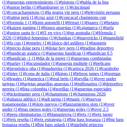
(
1
)
#
apuestas entretenimiento
(
1
)
#
pistons
(
1
)
#
tabla de la liga
(
1
)
#
union berlin
(
1
)
#
hamburger sv
(
1
)
#
cincinnati
(
1
)
#
concachampions
(
1
)
#
la granja vip peru
(
1
)
#
televisión peruana
(
1
)
#
rating perú
(
1
)
#
cruz azul
(
1
)
#
concacaf champions cup
(
1
)
#
formula 1
(
1
)
#
kimi antonelli
(
1
)
#
ferrari
(
1
)
#
juarez
(
1
)
#
betano
(
1
)
#
kaizen gaming
(
1
)
#
bonos apuestas
(
1
)
#
cajamarca
(
1
)
#
uefa
(
1
)
#
union santa fe
(
1
)
#
f1 en vivo
(
1
)
#
gp australia
(
1
)
#
fórmula 1
2026
(
1
)
#
fútbol femenino
(
1
)
#
chankas
(
1
)
#
mavericks
(
1
)
#
mansfield
(
1
)
#
fa cup
(
1
)
#
emelec
(
1
)
#
clásico del astillero
(
1
)
#
nuggets
(
1
)
#
precio dolar peru
(
1
)
#
dolar hoy peru
(
1
)
#
trading deportivo
(
1
)
#
handicap asiatico
(
1
)
#
apuestas handicap
(
1
)
#
handicap 0.5
(
1
)
#
handicap -1
(
1
)
#
dia de la mujer
(
1
)
#
apuestas combinadas
(
1
)
#
parlay
(
1
)
#
acumulador
(
1
)
#
apuesta multiple
(
1
)
#
pelicans
(
1
)
#
pronóstico nba
(
1
)
#
madureira
(
1
)
#
carioca 2026
(
1
)
#
carabobo
(
1
)
#
inter
(
1
)
#
copa de italia
(
1
)
#
kings
(
1
)
#
lebron james
(
1
)
#
normas
(
1
)
#
legales
(
1
)
#
america
(
1
)
#
real betis
(
1
)
#
sevilla
(
1
)
#
over under
tarjetas
(
1
)
#
tarjetas amarillas apuestas
(
1
)
#
millonarios
(
1
)
#
deportivo
pereira
(
1
)
#
liga colombia
(
1
)
#
gorillaz
(
1
)
#
apuestas especiales
(
1
)
#
ticketmaster peru
(
1
)
#
champions
(
1
)
#
champions 2026
(
1
)
#
alianza atlético
(
1
)
#
adt tarma
(
1
)
#
magic
(
1
)
#
nuevas
tragamonedas
(
1
)
#
slots nuevos
(
1
)
#
lanzamientos slots
(
1
)
#
over
under
(
1
)
#
mas menos goles
(
1
)
#
apuestas goles
(
1
)
#
over 2.5
(
1
)
#
peru eliminatorias
(
1
)
#
blanquirroja
(
1
)
#
jetx
(
1
)
#
jetx juego
(
1
)
#
jetx reseña
(
1
)
#
jetx estrategia
(
1
)
#
big bass bonanza
(
1
)
#
big bass
bonanza reseña
(
1
)
#
big bass splash
(
1
)
#
starlight princess