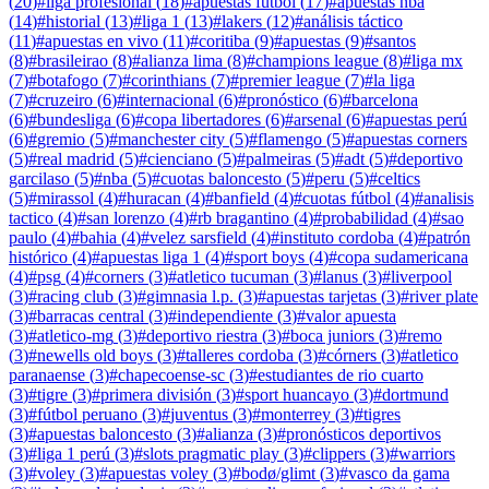
(
20
)
#
liga profesional
(
18
)
#
apuestas futbol
(
17
)
#
apuestas nba
(
14
)
#
historial
(
13
)
#
liga 1
(
13
)
#
lakers
(
12
)
#
análisis táctico
(
11
)
#
apuestas en vivo
(
11
)
#
coritiba
(
9
)
#
apuestas
(
9
)
#
santos
(
8
)
#
brasileirao
(
8
)
#
alianza lima
(
8
)
#
champions league
(
8
)
#
liga mx
(
7
)
#
botafogo
(
7
)
#
corinthians
(
7
)
#
premier league
(
7
)
#
la liga
(
7
)
#
cruzeiro
(
6
)
#
internacional
(
6
)
#
pronóstico
(
6
)
#
barcelona
(
6
)
#
bundesliga
(
6
)
#
copa libertadores
(
6
)
#
arsenal
(
6
)
#
apuestas perú
(
6
)
#
gremio
(
5
)
#
manchester city
(
5
)
#
flamengo
(
5
)
#
apuestas corners
(
5
)
#
real madrid
(
5
)
#
cienciano
(
5
)
#
palmeiras
(
5
)
#
adt
(
5
)
#
deportivo
garcilaso
(
5
)
#
nba
(
5
)
#
cuotas baloncesto
(
5
)
#
peru
(
5
)
#
celtics
(
5
)
#
mirassol
(
4
)
#
huracan
(
4
)
#
banfield
(
4
)
#
cuotas fútbol
(
4
)
#
analisis
tactico
(
4
)
#
san lorenzo
(
4
)
#
rb bragantino
(
4
)
#
probabilidad
(
4
)
#
sao
paulo
(
4
)
#
bahia
(
4
)
#
velez sarsfield
(
4
)
#
instituto cordoba
(
4
)
#
patrón
histórico
(
4
)
#
apuestas liga 1
(
4
)
#
sport boys
(
4
)
#
copa sudamericana
(
4
)
#
psg
(
4
)
#
corners
(
3
)
#
atletico tucuman
(
3
)
#
lanus
(
3
)
#
liverpool
(
3
)
#
racing club
(
3
)
#
gimnasia l.p.
(
3
)
#
apuestas tarjetas
(
3
)
#
river plate
(
3
)
#
barracas central
(
3
)
#
independiente
(
3
)
#
valor apuesta
(
3
)
#
atletico-mg
(
3
)
#
deportivo riestra
(
3
)
#
boca juniors
(
3
)
#
remo
(
3
)
#
newells old boys
(
3
)
#
talleres cordoba
(
3
)
#
córners
(
3
)
#
atletico
paranaense
(
3
)
#
chapecoense-sc
(
3
)
#
estudiantes de rio cuarto
(
3
)
#
tigre
(
3
)
#
primera división
(
3
)
#
sport huancayo
(
3
)
#
dortmund
(
3
)
#
fútbol peruano
(
3
)
#
juventus
(
3
)
#
monterrey
(
3
)
#
tigres
(
3
)
#
apuestas baloncesto
(
3
)
#
alianza
(
3
)
#
pronósticos deportivos
(
3
)
#
liga 1 perú
(
3
)
#
slots pragmatic play
(
3
)
#
clippers
(
3
)
#
warriors
(
3
)
#
voley
(
3
)
#
apuestas voley
(
3
)
#
bodø/glimt
(
3
)
#
vasco da gama