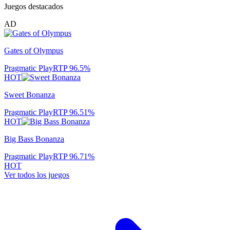
Juegos destacados
AD
Gates of Olympus
Pragmatic Play
RTP
96.5
%
HOT
Sweet Bonanza
Pragmatic Play
RTP
96.51
%
HOT
Big Bass Bonanza
Pragmatic Play
RTP
96.71
%
HOT
Ver todos los juegos