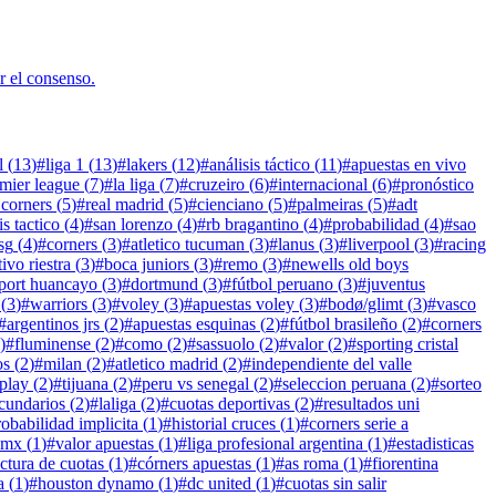
r el consenso.
l
(
13
)
#
liga 1
(
13
)
#
lakers
(
12
)
#
análisis táctico
(
11
)
#
apuestas en vivo
mier league
(
7
)
#
la liga
(
7
)
#
cruzeiro
(
6
)
#
internacional
(
6
)
#
pronóstico
 corners
(
5
)
#
real madrid
(
5
)
#
cienciano
(
5
)
#
palmeiras
(
5
)
#
adt
is tactico
(
4
)
#
san lorenzo
(
4
)
#
rb bragantino
(
4
)
#
probabilidad
(
4
)
#
sao
sg
(
4
)
#
corners
(
3
)
#
atletico tucuman
(
3
)
#
lanus
(
3
)
#
liverpool
(
3
)
#
racing
ivo riestra
(
3
)
#
boca juniors
(
3
)
#
remo
(
3
)
#
newells old boys
port huancayo
(
3
)
#
dortmund
(
3
)
#
fútbol peruano
(
3
)
#
juventus
(
3
)
#
warriors
(
3
)
#
voley
(
3
)
#
apuestas voley
(
3
)
#
bodø/glimt
(
3
)
#
vasco
#
argentinos jrs
(
2
)
#
apuestas esquinas
(
2
)
#
fútbol brasileño
(
2
)
#
corners
)
#
fluminense
(
2
)
#
como
(
2
)
#
sassuolo
(
2
)
#
valor
(
2
)
#
sporting cristal
os
(
2
)
#
milan
(
2
)
#
atletico madrid
(
2
)
#
independiente del valle
tplay
(
2
)
#
tijuana
(
2
)
#
peru vs senegal
(
2
)
#
seleccion peruana
(
2
)
#
sorteo
cundarios
(
2
)
#
laliga
(
2
)
#
cuotas deportivas
(
2
)
#
resultados uni
robabilidad implicita
(
1
)
#
historial cruces
(
1
)
#
corners serie a
amx
(
1
)
#
valor apuestas
(
1
)
#
liga profesional argentina
(
1
)
#
estadisticas
ectura de cuotas
(
1
)
#
córners apuestas
(
1
)
#
as roma
(
1
)
#
fiorentina
a
(
1
)
#
houston dynamo
(
1
)
#
dc united
(
1
)
#
cuotas sin salir