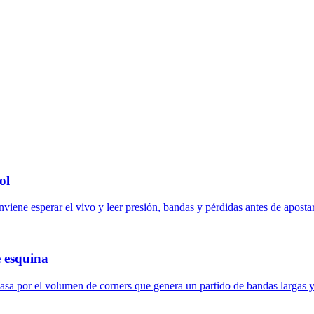
ol
viene esperar el vivo y leer presión, bandas y pérdidas antes de apostar
e esquina
sa por el volumen de corners que genera un partido de bandas largas y