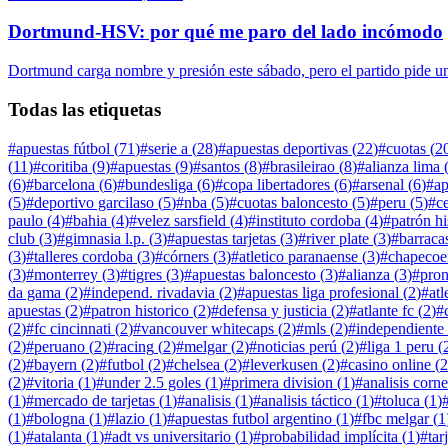
Dortmund-HSV: por qué me paro del lado incómodo
Dortmund carga nombre y presión este sábado, pero el partido pide u
Todas las etiquetas
#
apuestas fútbol
(
71
)
#
serie a
(
28
)
#
apuestas deportivas
(
22
)
#
cuotas
(
2
(
11
)
#
coritiba
(
9
)
#
apuestas
(
9
)
#
santos
(
8
)
#
brasileirao
(
8
)
#
alianza lima
(
6
)
#
barcelona
(
6
)
#
bundesliga
(
6
)
#
copa libertadores
(
6
)
#
arsenal
(
6
)
#
ap
(
5
)
#
deportivo garcilaso
(
5
)
#
nba
(
5
)
#
cuotas baloncesto
(
5
)
#
peru
(
5
)
#
ce
paulo
(
4
)
#
bahia
(
4
)
#
velez sarsfield
(
4
)
#
instituto cordoba
(
4
)
#
patrón hi
club
(
3
)
#
gimnasia l.p.
(
3
)
#
apuestas tarjetas
(
3
)
#
river plate
(
3
)
#
barracas
(
3
)
#
talleres cordoba
(
3
)
#
córners
(
3
)
#
atletico paranaense
(
3
)
#
chapecoe
(
3
)
#
monterrey
(
3
)
#
tigres
(
3
)
#
apuestas baloncesto
(
3
)
#
alianza
(
3
)
#
pron
da gama
(
2
)
#
independ. rivadavia
(
2
)
#
apuestas liga profesional
(
2
)
#
atl
apuestas
(
2
)
#
patron historico
(
2
)
#
defensa y justicia
(
2
)
#
atlante fc
(
2
)
#
(
2
)
#
fc cincinnati
(
2
)
#
vancouver whitecaps
(
2
)
#
mls
(
2
)
#
independiente 
(
2
)
#
peruano
(
2
)
#
racing
(
2
)
#
melgar
(
2
)
#
noticias perú
(
2
)
#
liga 1 peru
(
(
2
)
#
bayern
(
2
)
#
futbol
(
2
)
#
chelsea
(
2
)
#
leverkusen
(
2
)
#
casino online
(
2
(
2
)
#
vitoria
(
1
)
#
under 2.5 goles
(
1
)
#
primera division
(
1
)
#
analisis corne
(
1
)
#
mercado de tarjetas
(
1
)
#
analisis
(
1
)
#
analisis táctico
(
1
)
#
toluca
(
1
)
(
1
)
#
bologna
(
1
)
#
lazio
(
1
)
#
apuestas futbol argentino
(
1
)
#
fbc melgar
(
1
(
1
)
#
atalanta
(
1
)
#
adt vs universitario
(
1
)
#
probabilidad implícita
(
1
)
#
tar