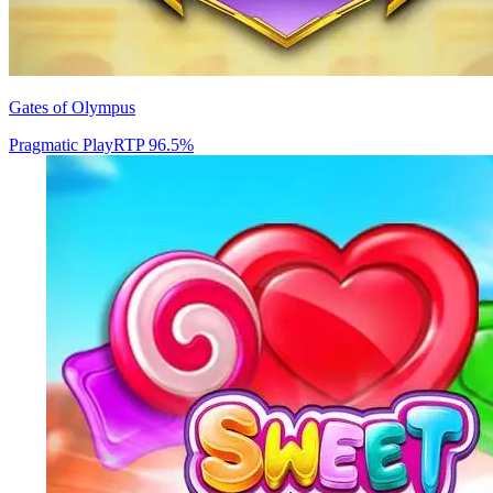
Gates of Olympus
Pragmatic Play
RTP
96.5
%