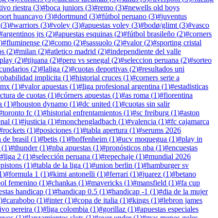
ivo riestra
(
3
)
#
boca juniors
(
3
)
#
remo
(
3
)
#
newells old boys
port huancayo
(
3
)
#
dortmund
(
3
)
#
fútbol peruano
(
3
)
#
juventus
(
3
)
#
warriors
(
3
)
#
voley
(
3
)
#
apuestas voley
(
3
)
#
bodø/glimt
(
3
)
#
vasco
#
argentinos jrs
(
2
)
#
apuestas esquinas
(
2
)
#
fútbol brasileño
(
2
)
#
corners
)
#
fluminense
(
2
)
#
como
(
2
)
#
sassuolo
(
2
)
#
valor
(
2
)
#
sporting cristal
os
(
2
)
#
milan
(
2
)
#
atletico madrid
(
2
)
#
independiente del valle
tplay
(
2
)
#
tijuana
(
2
)
#
peru vs senegal
(
2
)
#
seleccion peruana
(
2
)
#
sorteo
cundarios
(
2
)
#
laliga
(
2
)
#
cuotas deportivas
(
2
)
#
resultados uni
robabilidad implicita
(
1
)
#
historial cruces
(
1
)
#
corners serie a
amx
(
1
)
#
valor apuestas
(
1
)
#
liga profesional argentina
(
1
)
#
estadisticas
ectura de cuotas
(
1
)
#
córners apuestas
(
1
)
#
as roma
(
1
)
#
fiorentina
a
(
1
)
#
houston dynamo
(
1
)
#
dc united
(
1
)
#
cuotas sin salir
#
toronto fc
(
1
)
#
historial enfrentamientos
(
1
)
#
sc freiburg
(
1
)
#
aston
onal
(
1
)
#
justicia
(
1
)
#
monchengladbach
(
1
)
#
valencia
(
1
)
#
fc cajamarca
#
rockets
(
1
)
#
posiciones
(
1
)
#
tabla apertura
(
1
)
#
serums 2026
 de brasil
(
1
)
#
betis
(
1
)
#
hoffenheim
(
1
)
#
ucv moquegua
(
1
)
#
play in
(
1
)
#
thunder
(
1
)
#
nba apuestas
(
1
)
#
pronósticos nba
(
1
)
#
encuestas
#
liga 2
(
1
)
#
selección peruana
(
1
)
#
repechaje
(
1
)
#
mundial 2026
#
pistons
(
1
)
#
tabla de la liga
(
1
)
#
union berlin
(
1
)
#
hamburger sv
1
)
#
formula 1
(
1
)
#
kimi antonelli
(
1
)
#
ferrari
(
1
)
#
juarez
(
1
)
#
betano
bol femenino
(
1
)
#
chankas
(
1
)
#
mavericks
(
1
)
#
mansfield
(
1
)
#
fa cup
estas handicap
(
1
)
#
handicap 0.5
(
1
)
#
handicap -1
(
1
)
#
dia de la mujer
)
#
carabobo
(
1
)
#
inter
(
1
)
#
copa de italia
(
1
)
#
kings
(
1
)
#
lebron james
ivo pereira
(
1
)
#
liga colombia
(
1
)
#
gorillaz
(
1
)
#
apuestas especiales
uevos
(
1
)
#
lanzamientos slots
(
1
)
#
over under
(
1
)
#
mas menos goles