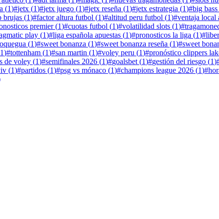
a
(
1
)
#
jetx
(
1
)
#
jetx juego
(
1
)
#
jetx reseña
(
1
)
#
jetx estrategia
(
1
)
#
big bass
b brujas
(
1
)
#
factor altura futbol
(
1
)
#
altitud peru futbol
(
1
)
#
ventaja local 
onosticos premier
(
1
)
#
cuotas futbol
(
1
)
#
volatilidad slots
(
1
)
#
tragamoned
agmatic play
(
1
)
#
liga española apuestas
(
1
)
#
pronosticos la liga
(
1
)
#
libe
oquegua
(
1
)
#
sweet bonanza
(
1
)
#
sweet bonanza reseña
(
1
)
#
sweet bonan
1
)
#
tottenham
(
1
)
#
san martin
(
1
)
#
voley peru
(
1
)
#
pronóstico clippers lak
s de voley
(
1
)
#
semifinales 2026
(
1
)
#
goalsbet
(
1
)
#
gestión del riesgo
(
1
)
iv
(
1
)
#
partidos
(
1
)
#
psg vs mónaco
(
1
)
#
champions league 2026
(
1
)
#
hor
)