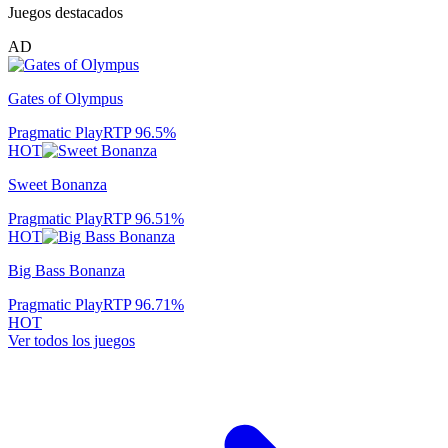
Juegos destacados
AD
Gates of Olympus
Pragmatic Play
RTP
96.5
%
HOT
Sweet Bonanza
Pragmatic Play
RTP
96.51
%
HOT
Big Bass Bonanza
Pragmatic Play
RTP
96.71
%
HOT
Ver todos los juegos