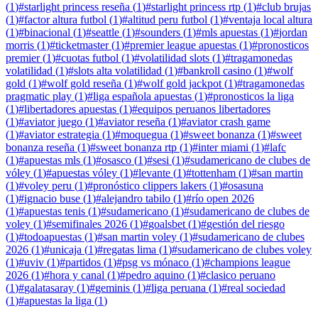
(
1
)
#
starlight princess reseña
(
1
)
#
starlight princess rtp
(
1
)
#
club brujas
(
1
)
#
factor altura futbol
(
1
)
#
altitud peru futbol
(
1
)
#
ventaja local altura
(
1
)
#
binacional
(
1
)
#
seattle
(
1
)
#
sounders
(
1
)
#
mls apuestas
(
1
)
#
jordan
morris
(
1
)
#
ticketmaster
(
1
)
#
premier league apuestas
(
1
)
#
pronosticos
premier
(
1
)
#
cuotas futbol
(
1
)
#
volatilidad slots
(
1
)
#
tragamonedas
volatilidad
(
1
)
#
slots alta volatilidad
(
1
)
#
bankroll casino
(
1
)
#
wolf
gold
(
1
)
#
wolf gold reseña
(
1
)
#
wolf gold jackpot
(
1
)
#
tragamonedas
pragmatic play
(
1
)
#
liga española apuestas
(
1
)
#
pronosticos la liga
(
1
)
#
libertadores apuestas
(
1
)
#
equipos peruanos libertadores
(
1
)
#
aviator juego
(
1
)
#
aviator reseña
(
1
)
#
aviator crash game
(
1
)
#
aviator estrategia
(
1
)
#
moquegua
(
1
)
#
sweet bonanza
(
1
)
#
sweet
bonanza reseña
(
1
)
#
sweet bonanza rtp
(
1
)
#
inter miami
(
1
)
#
lafc
(
1
)
#
apuestas mls
(
1
)
#
osasco
(
1
)
#
sesi
(
1
)
#
sudamericano de clubes de
vóley
(
1
)
#
apuestas vóley
(
1
)
#
levante
(
1
)
#
tottenham
(
1
)
#
san martin
(
1
)
#
voley peru
(
1
)
#
pronóstico clippers lakers
(
1
)
#
osasuna
(
1
)
#
ignacio buse
(
1
)
#
alejandro tabilo
(
1
)
#
río open 2026
(
1
)
#
apuestas tenis
(
1
)
#
sudamericano
(
1
)
#
sudamericano de clubes de
voley
(
1
)
#
semifinales 2026
(
1
)
#
goalsbet
(
1
)
#
gestión del riesgo
(
1
)
#
todoapuestas
(
1
)
#
san martin voley
(
1
)
#
sudamericano de clubes
2026
(
1
)
#
unicaja
(
1
)
#
regatas lima
(
1
)
#
sudamericano de clubes voley
(
1
)
#
uviv
(
1
)
#
partidos
(
1
)
#
psg vs mónaco
(
1
)
#
champions league
2026
(
1
)
#
hora y canal
(
1
)
#
pedro aquino
(
1
)
#
clasico peruano
(
1
)
#
galatasaray
(
1
)
#
geminis
(
1
)
#
liga peruana
(
1
)
#
real sociedad
(
1
)
#
apuestas la liga
(
1
)