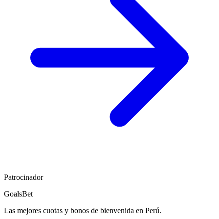
Patrocinador
GoalsBet
Las mejores cuotas y bonos de bienvenida en Perú.