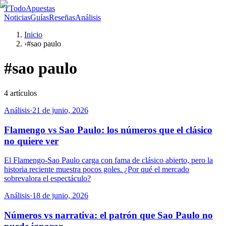
T
TodoApuestas
Noticias
Guías
Reseñas
Análisis
Inicio
›
#sao paulo
#
sao paulo
4
artículos
Análisis
·
21 de junio, 2026
Flamengo vs Sao Paulo: los números que el clásico
no quiere ver
El Flamengo-Sao Paulo carga con fama de clásico abierto, pero la
historia reciente muestra pocos goles. ¿Por qué el mercado
sobrevalora el espectáculo?
Análisis
·
18 de junio, 2026
Números vs narrativa: el patrón que Sao Paulo no