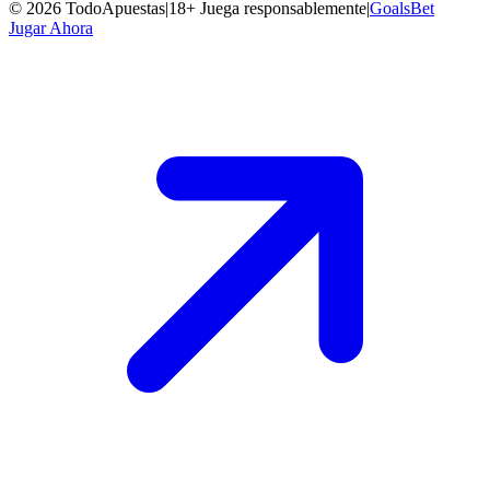
©
2026
TodoApuestas
|
18+ Juega responsablemente
|
GoalsBet
Jugar Ahora