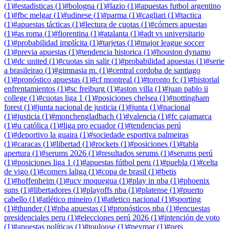
(
1
)
#
estadisticas
(
1
)
#
bologna
(
1
)
#
lazio
(
1
)
#
apuestas futbol argentino
(
1
)
#
fbc melgar
(
1
)
#
udinese
(
1
)
#
parma
(
1
)
#
cagliari
(
1
)
#
tactica
(
1
)
#
apuestas tácticas
(
1
)
#
lectura de cuotas
(
1
)
#
córners apuestas
(
1
)
#
as roma
(
1
)
#
fiorentina
(
1
)
#
atalanta
(
1
)
#
adt vs universitario
(
1
)
#
probabilidad implícita
(
1
)
#
tarjetas
(
1
)
#
major league soccer
(
1
)
#
previa apuestas
(
1
)
#
tendencia historica
(
1
)
#
houston dynamo
(
1
)
#
dc united
(
1
)
#
cuotas sin salir
(
1
)
#
probabilidad apuestas
(
1
)
#
serie
a brasileirao
(
1
)
#
gimnasia m.
(
1
)
#
central cordoba de santiago
(
1
)
#
pronóstico apuestas
(
1
)
#
cf montreal
(
1
)
#
toronto fc
(
1
)
#
historial
enfrentamientos
(
1
)
#
sc freiburg
(
1
)
#
aston villa
(
1
)
#
juan pablo ii
college
(
1
)
#
cuotas liga 1
(
1
)
#
posiciones chelsea
(
1
)
#
nottingham
forest
(
1
)
#
junta nacional de justicia
(
1
)
#
junta
(
1
)
#
nacional
(
1
)
#
justicia
(
1
)
#
monchengladbach
(
1
)
#
valencia
(
1
)
#
fc cajamarca
(
1
)
#
u católica
(
1
)
#
liga pro ecuador
(
1
)
#
tendencias perú
(
1
)
#
deportivo la guaira
(
1
)
#
sociedade esportiva palmeiras
(
1
)
#
caracas
(
1
)
#
libertad
(
1
)
#
rockets
(
1
)
#
posiciones
(
1
)
#
tabla
apertura
(
1
)
#
serums 2026
(
1
)
#
resultados serums
(
1
)
#
serums perú
(
1
)
#
posiciones liga 1
(
1
)
#
apuestas fútbol peru
(
1
)
#
puebla
(
1
)
#
celta
de vigo
(
1
)
#
corners laliga
(
1
)
#
copa de brasil
(
1
)
#
betis
(
1
)
#
hoffenheim
(
1
)
#
ucv moquegua
(
1
)
#
play in nba
(
1
)
#
phoenix
suns
(
1
)
#
libertadores
(
1
)
#
playoffs nba
(
1
)
#
platense
(
1
)
#
puerto
cabello
(
1
)
#
atlético mineiro
(
1
)
#
atletico nacional
(
1
)
#
sporting
(
1
)
#
thunder
(
1
)
#
nba apuestas
(
1
)
#
pronósticos nba
(
1
)
#
encuestas
presidenciales peru
(
1
)
#
elecciones perú 2026
(
1
)
#
intención de voto
(
1
)
#
apuestas políticas
(
1
)
#
toulouse
(
1
)
#
neymar
(
1
)
#
nets