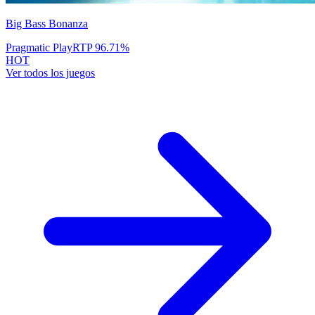
Big Bass Bonanza
Pragmatic Play
RTP
96.71
%
HOT
Ver todos los juegos