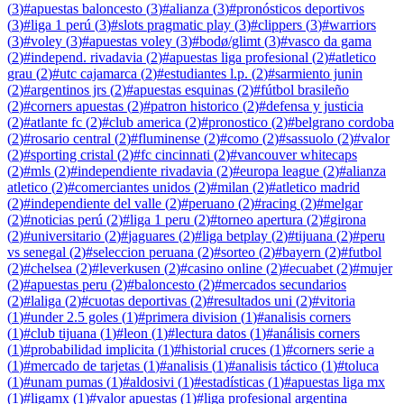
(
3
)
#
apuestas baloncesto
(
3
)
#
alianza
(
3
)
#
pronósticos deportivos
(
3
)
#
liga 1 perú
(
3
)
#
slots pragmatic play
(
3
)
#
clippers
(
3
)
#
warriors
(
3
)
#
voley
(
3
)
#
apuestas voley
(
3
)
#
bodø/glimt
(
3
)
#
vasco da gama
(
2
)
#
independ. rivadavia
(
2
)
#
apuestas liga profesional
(
2
)
#
atletico
grau
(
2
)
#
utc cajamarca
(
2
)
#
estudiantes l.p.
(
2
)
#
sarmiento junin
(
2
)
#
argentinos jrs
(
2
)
#
apuestas esquinas
(
2
)
#
fútbol brasileño
(
2
)
#
corners apuestas
(
2
)
#
patron historico
(
2
)
#
defensa y justicia
(
2
)
#
atlante fc
(
2
)
#
club america
(
2
)
#
pronostico
(
2
)
#
belgrano cordoba
(
2
)
#
rosario central
(
2
)
#
fluminense
(
2
)
#
como
(
2
)
#
sassuolo
(
2
)
#
valor
(
2
)
#
sporting cristal
(
2
)
#
fc cincinnati
(
2
)
#
vancouver whitecaps
(
2
)
#
mls
(
2
)
#
independiente rivadavia
(
2
)
#
europa league
(
2
)
#
alianza
atletico
(
2
)
#
comerciantes unidos
(
2
)
#
milan
(
2
)
#
atletico madrid
(
2
)
#
independiente del valle
(
2
)
#
peruano
(
2
)
#
racing
(
2
)
#
melgar
(
2
)
#
noticias perú
(
2
)
#
liga 1 peru
(
2
)
#
torneo apertura
(
2
)
#
girona
(
2
)
#
universitario
(
2
)
#
jaguares
(
2
)
#
liga betplay
(
2
)
#
tijuana
(
2
)
#
peru
vs senegal
(
2
)
#
seleccion peruana
(
2
)
#
sorteo
(
2
)
#
bayern
(
2
)
#
futbol
(
2
)
#
chelsea
(
2
)
#
leverkusen
(
2
)
#
casino online
(
2
)
#
ecuabet
(
2
)
#
mujer
(
2
)
#
apuestas peru
(
2
)
#
baloncesto
(
2
)
#
mercados secundarios
(
2
)
#
laliga
(
2
)
#
cuotas deportivas
(
2
)
#
resultados uni
(
2
)
#
vitoria
(
1
)
#
under 2.5 goles
(
1
)
#
primera division
(
1
)
#
analisis corners
(
1
)
#
club tijuana
(
1
)
#
leon
(
1
)
#
lectura datos
(
1
)
#
análisis corners
(
1
)
#
probabilidad implicita
(
1
)
#
historial cruces
(
1
)
#
corners serie a
(
1
)
#
mercado de tarjetas
(
1
)
#
analisis
(
1
)
#
analisis táctico
(
1
)
#
toluca
(
1
)
#
unam pumas
(
1
)
#
aldosivi
(
1
)
#
estadísticas
(
1
)
#
apuestas liga mx
(
1
)
#
ligamx
(
1
)
#
valor apuestas
(
1
)
#
liga profesional argentina