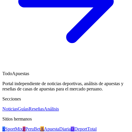
TodoApuestas
Portal independiente de noticias deportivas, análisis de apuestas y
reseñas de casas de apuestas para el mercado peruano.
Secciones
Noticias
Guías
Reseñas
Análisis
Sitios hermanos
S
SportMix
P
PeruBet
A
ApuestaDiaria
D
DeportTotal