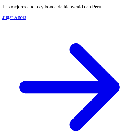
Las mejores cuotas y bonos de bienvenida en Perú.
Jugar Ahora