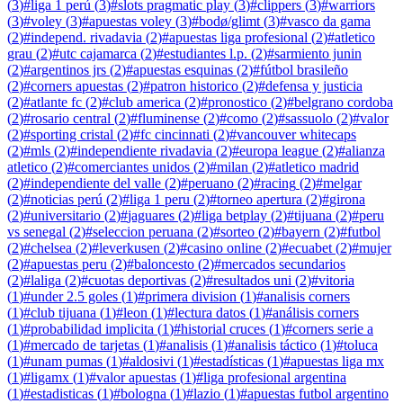
(
3
)
#
liga 1 perú
(
3
)
#
slots pragmatic play
(
3
)
#
clippers
(
3
)
#
warriors
(
3
)
#
voley
(
3
)
#
apuestas voley
(
3
)
#
bodø/glimt
(
3
)
#
vasco da gama
(
2
)
#
independ. rivadavia
(
2
)
#
apuestas liga profesional
(
2
)
#
atletico
grau
(
2
)
#
utc cajamarca
(
2
)
#
estudiantes l.p.
(
2
)
#
sarmiento junin
(
2
)
#
argentinos jrs
(
2
)
#
apuestas esquinas
(
2
)
#
fútbol brasileño
(
2
)
#
corners apuestas
(
2
)
#
patron historico
(
2
)
#
defensa y justicia
(
2
)
#
atlante fc
(
2
)
#
club america
(
2
)
#
pronostico
(
2
)
#
belgrano cordoba
(
2
)
#
rosario central
(
2
)
#
fluminense
(
2
)
#
como
(
2
)
#
sassuolo
(
2
)
#
valor
(
2
)
#
sporting cristal
(
2
)
#
fc cincinnati
(
2
)
#
vancouver whitecaps
(
2
)
#
mls
(
2
)
#
independiente rivadavia
(
2
)
#
europa league
(
2
)
#
alianza
atletico
(
2
)
#
comerciantes unidos
(
2
)
#
milan
(
2
)
#
atletico madrid
(
2
)
#
independiente del valle
(
2
)
#
peruano
(
2
)
#
racing
(
2
)
#
melgar
(
2
)
#
noticias perú
(
2
)
#
liga 1 peru
(
2
)
#
torneo apertura
(
2
)
#
girona
(
2
)
#
universitario
(
2
)
#
jaguares
(
2
)
#
liga betplay
(
2
)
#
tijuana
(
2
)
#
peru
vs senegal
(
2
)
#
seleccion peruana
(
2
)
#
sorteo
(
2
)
#
bayern
(
2
)
#
futbol
(
2
)
#
chelsea
(
2
)
#
leverkusen
(
2
)
#
casino online
(
2
)
#
ecuabet
(
2
)
#
mujer
(
2
)
#
apuestas peru
(
2
)
#
baloncesto
(
2
)
#
mercados secundarios
(
2
)
#
laliga
(
2
)
#
cuotas deportivas
(
2
)
#
resultados uni
(
2
)
#
vitoria
(
1
)
#
under 2.5 goles
(
1
)
#
primera division
(
1
)
#
analisis corners
(
1
)
#
club tijuana
(
1
)
#
leon
(
1
)
#
lectura datos
(
1
)
#
análisis corners
(
1
)
#
probabilidad implicita
(
1
)
#
historial cruces
(
1
)
#
corners serie a
(
1
)
#
mercado de tarjetas
(
1
)
#
analisis
(
1
)
#
analisis táctico
(
1
)
#
toluca
(
1
)
#
unam pumas
(
1
)
#
aldosivi
(
1
)
#
estadísticas
(
1
)
#
apuestas liga mx
(
1
)
#
ligamx
(
1
)
#
valor apuestas
(
1
)
#
liga profesional argentina
(
1
)
#
estadisticas
(
1
)
#
bologna
(
1
)
#
lazio
(
1
)
#
apuestas futbol argentino