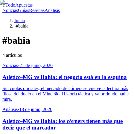
T
TodoApuestas
Noticias
Guías
Reseñas
Análisis
Inicio
›
#bahia
#
bahia
4
artículos
Noticias
·
21 de junio, 2026
Atlético-MG vs Bahia: el negocio está en la esquina
Sin cuotas oficiales, el mercado de córners se vuelve la lectura más
filosa del duelo en el Mineirão. Historia táctica y valor donde nadie
mira.
Análisis
·
18 de junio, 2026
Atlético-MG vs Bahia: los córners tienen más que
decir que el marcador