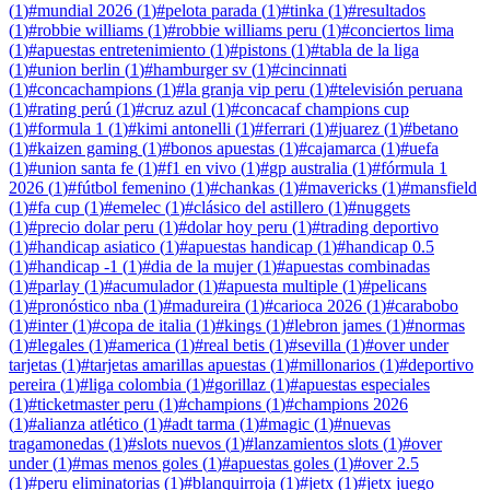
(
1
)
#
mundial 2026
(
1
)
#
pelota parada
(
1
)
#
tinka
(
1
)
#
resultados
(
1
)
#
robbie williams
(
1
)
#
robbie williams peru
(
1
)
#
conciertos lima
(
1
)
#
apuestas entretenimiento
(
1
)
#
pistons
(
1
)
#
tabla de la liga
(
1
)
#
union berlin
(
1
)
#
hamburger sv
(
1
)
#
cincinnati
(
1
)
#
concachampions
(
1
)
#
la granja vip peru
(
1
)
#
televisión peruana
(
1
)
#
rating perú
(
1
)
#
cruz azul
(
1
)
#
concacaf champions cup
(
1
)
#
formula 1
(
1
)
#
kimi antonelli
(
1
)
#
ferrari
(
1
)
#
juarez
(
1
)
#
betano
(
1
)
#
kaizen gaming
(
1
)
#
bonos apuestas
(
1
)
#
cajamarca
(
1
)
#
uefa
(
1
)
#
union santa fe
(
1
)
#
f1 en vivo
(
1
)
#
gp australia
(
1
)
#
fórmula 1
2026
(
1
)
#
fútbol femenino
(
1
)
#
chankas
(
1
)
#
mavericks
(
1
)
#
mansfield
(
1
)
#
fa cup
(
1
)
#
emelec
(
1
)
#
clásico del astillero
(
1
)
#
nuggets
(
1
)
#
precio dolar peru
(
1
)
#
dolar hoy peru
(
1
)
#
trading deportivo
(
1
)
#
handicap asiatico
(
1
)
#
apuestas handicap
(
1
)
#
handicap 0.5
(
1
)
#
handicap -1
(
1
)
#
dia de la mujer
(
1
)
#
apuestas combinadas
(
1
)
#
parlay
(
1
)
#
acumulador
(
1
)
#
apuesta multiple
(
1
)
#
pelicans
(
1
)
#
pronóstico nba
(
1
)
#
madureira
(
1
)
#
carioca 2026
(
1
)
#
carabobo
(
1
)
#
inter
(
1
)
#
copa de italia
(
1
)
#
kings
(
1
)
#
lebron james
(
1
)
#
normas
(
1
)
#
legales
(
1
)
#
america
(
1
)
#
real betis
(
1
)
#
sevilla
(
1
)
#
over under
tarjetas
(
1
)
#
tarjetas amarillas apuestas
(
1
)
#
millonarios
(
1
)
#
deportivo
pereira
(
1
)
#
liga colombia
(
1
)
#
gorillaz
(
1
)
#
apuestas especiales
(
1
)
#
ticketmaster peru
(
1
)
#
champions
(
1
)
#
champions 2026
(
1
)
#
alianza atlético
(
1
)
#
adt tarma
(
1
)
#
magic
(
1
)
#
nuevas
tragamonedas
(
1
)
#
slots nuevos
(
1
)
#
lanzamientos slots
(
1
)
#
over
under
(
1
)
#
mas menos goles
(
1
)
#
apuestas goles
(
1
)
#
over 2.5
(
1
)
#
peru eliminatorias
(
1
)
#
blanquirroja
(
1
)
#
jetx
(
1
)
#
jetx juego