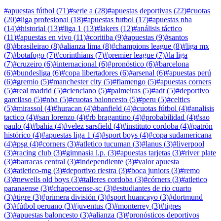
#
apuestas fútbol
(
71
)
#
serie a
(
28
)
#
apuestas deportivas
(
22
)
#
cuotas
(
20
)
#
liga profesional
(
18
)
#
apuestas futbol
(
17
)
#
apuestas nba
(
14
)
#
historial
(
13
)
#
liga 1
(
13
)
#
lakers
(
12
)
#
análisis táctico
(
11
)
#
apuestas en vivo
(
11
)
#
coritiba
(
9
)
#
apuestas
(
9
)
#
santos
(
8
)
#
brasileirao
(
8
)
#
alianza lima
(
8
)
#
champions league
(
8
)
#
liga mx
(
7
)
#
botafogo
(
7
)
#
corinthians
(
7
)
#
premier league
(
7
)
#
la liga
(
7
)
#
cruzeiro
(
6
)
#
internacional
(
6
)
#
pronóstico
(
6
)
#
barcelona
(
6
)
#
bundesliga
(
6
)
#
copa libertadores
(
6
)
#
arsenal
(
6
)
#
apuestas perú
(
6
)
#
gremio
(
5
)
#
manchester city
(
5
)
#
flamengo
(
5
)
#
apuestas corners
(
5
)
#
real madrid
(
5
)
#
cienciano
(
5
)
#
palmeiras
(
5
)
#
adt
(
5
)
#
deportivo
garcilaso
(
5
)
#
nba
(
5
)
#
cuotas baloncesto
(
5
)
#
peru
(
5
)
#
celtics
(
5
)
#
mirassol
(
4
)
#
huracan
(
4
)
#
banfield
(
4
)
#
cuotas fútbol
(
4
)
#
analisis
tactico
(
4
)
#
san lorenzo
(
4
)
#
rb bragantino
(
4
)
#
probabilidad
(
4
)
#
sao
paulo
(
4
)
#
bahia
(
4
)
#
velez sarsfield
(
4
)
#
instituto cordoba
(
4
)
#
patrón
histórico
(
4
)
#
apuestas liga 1
(
4
)
#
sport boys
(
4
)
#
copa sudamericana
(
4
)
#
psg
(
4
)
#
corners
(
3
)
#
atletico tucuman
(
3
)
#
lanus
(
3
)
#
liverpool
(
3
)
#
racing club
(
3
)
#
gimnasia l.p.
(
3
)
#
apuestas tarjetas
(
3
)
#
river plate
(
3
)
#
barracas central
(
3
)
#
independiente
(
3
)
#
valor apuesta
(
3
)
#
atletico-mg
(
3
)
#
deportivo riestra
(
3
)
#
boca juniors
(
3
)
#
remo
(
3
)
#
newells old boys
(
3
)
#
talleres cordoba
(
3
)
#
córners
(
3
)
#
atletico
paranaense
(
3
)
#
chapecoense-sc
(
3
)
#
estudiantes de rio cuarto
(
3
)
#
tigre
(
3
)
#
primera división
(
3
)
#
sport huancayo
(
3
)
#
dortmund
(
3
)
#
fútbol peruano
(
3
)
#
juventus
(
3
)
#
monterrey
(
3
)
#
tigres
(
3
)
#
apuestas baloncesto
(
3
)
#
alianza
(
3
)
#
pronósticos deportivos