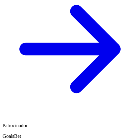
Patrocinador
GoalsBet