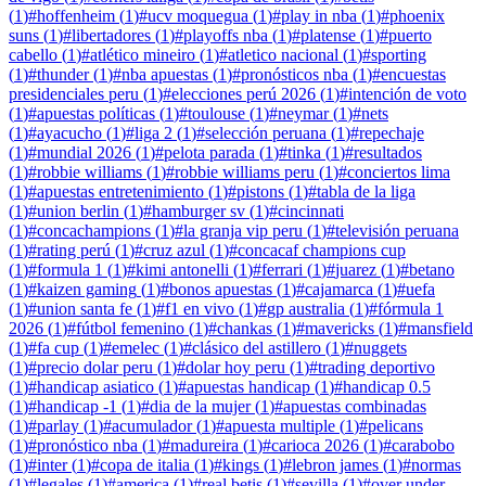
(
1
)
#
hoffenheim
(
1
)
#
ucv moquegua
(
1
)
#
play in nba
(
1
)
#
phoenix
suns
(
1
)
#
libertadores
(
1
)
#
playoffs nba
(
1
)
#
platense
(
1
)
#
puerto
cabello
(
1
)
#
atlético mineiro
(
1
)
#
atletico nacional
(
1
)
#
sporting
(
1
)
#
thunder
(
1
)
#
nba apuestas
(
1
)
#
pronósticos nba
(
1
)
#
encuestas
presidenciales peru
(
1
)
#
elecciones perú 2026
(
1
)
#
intención de voto
(
1
)
#
apuestas políticas
(
1
)
#
toulouse
(
1
)
#
neymar
(
1
)
#
nets
(
1
)
#
ayacucho
(
1
)
#
liga 2
(
1
)
#
selección peruana
(
1
)
#
repechaje
(
1
)
#
mundial 2026
(
1
)
#
pelota parada
(
1
)
#
tinka
(
1
)
#
resultados
(
1
)
#
robbie williams
(
1
)
#
robbie williams peru
(
1
)
#
conciertos lima
(
1
)
#
apuestas entretenimiento
(
1
)
#
pistons
(
1
)
#
tabla de la liga
(
1
)
#
union berlin
(
1
)
#
hamburger sv
(
1
)
#
cincinnati
(
1
)
#
concachampions
(
1
)
#
la granja vip peru
(
1
)
#
televisión peruana
(
1
)
#
rating perú
(
1
)
#
cruz azul
(
1
)
#
concacaf champions cup
(
1
)
#
formula 1
(
1
)
#
kimi antonelli
(
1
)
#
ferrari
(
1
)
#
juarez
(
1
)
#
betano
(
1
)
#
kaizen gaming
(
1
)
#
bonos apuestas
(
1
)
#
cajamarca
(
1
)
#
uefa
(
1
)
#
union santa fe
(
1
)
#
f1 en vivo
(
1
)
#
gp australia
(
1
)
#
fórmula 1
2026
(
1
)
#
fútbol femenino
(
1
)
#
chankas
(
1
)
#
mavericks
(
1
)
#
mansfield
(
1
)
#
fa cup
(
1
)
#
emelec
(
1
)
#
clásico del astillero
(
1
)
#
nuggets
(
1
)
#
precio dolar peru
(
1
)
#
dolar hoy peru
(
1
)
#
trading deportivo
(
1
)
#
handicap asiatico
(
1
)
#
apuestas handicap
(
1
)
#
handicap 0.5
(
1
)
#
handicap -1
(
1
)
#
dia de la mujer
(
1
)
#
apuestas combinadas
(
1
)
#
parlay
(
1
)
#
acumulador
(
1
)
#
apuesta multiple
(
1
)
#
pelicans
(
1
)
#
pronóstico nba
(
1
)
#
madureira
(
1
)
#
carioca 2026
(
1
)
#
carabobo
(
1
)
#
inter
(
1
)
#
copa de italia
(
1
)
#
kings
(
1
)
#
lebron james
(
1
)
#
normas
(
1
)
#
legales
(
1
)
#
america
(
1
)
#
real betis
(
1
)
#
sevilla
(
1
)
#
over under