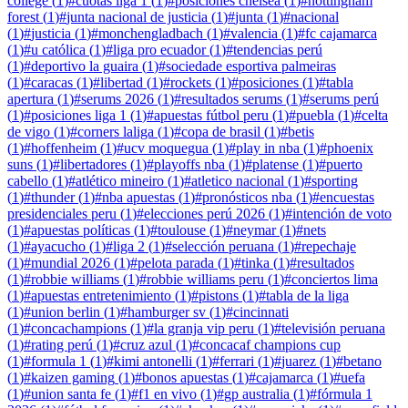
college
(
1
)
#
cuotas liga 1
(
1
)
#
posiciones chelsea
(
1
)
#
nottingham
forest
(
1
)
#
junta nacional de justicia
(
1
)
#
junta
(
1
)
#
nacional
(
1
)
#
justicia
(
1
)
#
monchengladbach
(
1
)
#
valencia
(
1
)
#
fc cajamarca
(
1
)
#
u católica
(
1
)
#
liga pro ecuador
(
1
)
#
tendencias perú
(
1
)
#
deportivo la guaira
(
1
)
#
sociedade esportiva palmeiras
(
1
)
#
caracas
(
1
)
#
libertad
(
1
)
#
rockets
(
1
)
#
posiciones
(
1
)
#
tabla
apertura
(
1
)
#
serums 2026
(
1
)
#
resultados serums
(
1
)
#
serums perú
(
1
)
#
posiciones liga 1
(
1
)
#
apuestas fútbol peru
(
1
)
#
puebla
(
1
)
#
celta
de vigo
(
1
)
#
corners laliga
(
1
)
#
copa de brasil
(
1
)
#
betis
(
1
)
#
hoffenheim
(
1
)
#
ucv moquegua
(
1
)
#
play in nba
(
1
)
#
phoenix
suns
(
1
)
#
libertadores
(
1
)
#
playoffs nba
(
1
)
#
platense
(
1
)
#
puerto
cabello
(
1
)
#
atlético mineiro
(
1
)
#
atletico nacional
(
1
)
#
sporting
(
1
)
#
thunder
(
1
)
#
nba apuestas
(
1
)
#
pronósticos nba
(
1
)
#
encuestas
presidenciales peru
(
1
)
#
elecciones perú 2026
(
1
)
#
intención de voto
(
1
)
#
apuestas políticas
(
1
)
#
toulouse
(
1
)
#
neymar
(
1
)
#
nets
(
1
)
#
ayacucho
(
1
)
#
liga 2
(
1
)
#
selección peruana
(
1
)
#
repechaje
(
1
)
#
mundial 2026
(
1
)
#
pelota parada
(
1
)
#
tinka
(
1
)
#
resultados
(
1
)
#
robbie williams
(
1
)
#
robbie williams peru
(
1
)
#
conciertos lima
(
1
)
#
apuestas entretenimiento
(
1
)
#
pistons
(
1
)
#
tabla de la liga
(
1
)
#
union berlin
(
1
)
#
hamburger sv
(
1
)
#
cincinnati
(
1
)
#
concachampions
(
1
)
#
la granja vip peru
(
1
)
#
televisión peruana
(
1
)
#
rating perú
(
1
)
#
cruz azul
(
1
)
#
concacaf champions cup
(
1
)
#
formula 1
(
1
)
#
kimi antonelli
(
1
)
#
ferrari
(
1
)
#
juarez
(
1
)
#
betano
(
1
)
#
kaizen gaming
(
1
)
#
bonos apuestas
(
1
)
#
cajamarca
(
1
)
#
uefa
(
1
)
#
union santa fe
(
1
)
#
f1 en vivo
(
1
)
#
gp australia
(
1
)
#
fórmula 1