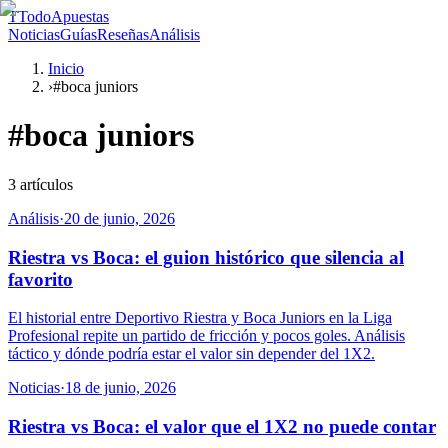
T
TodoApuestas
Noticias
Guías
Reseñas
Análisis
Inicio
›
#boca juniors
#
boca juniors
3
artículos
Análisis
·
20 de junio, 2026
Riestra vs Boca: el guion histórico que silencia al
favorito
El historial entre Deportivo Riestra y Boca Juniors en la Liga
Profesional repite un partido de fricción y pocos goles. Análisis
táctico y dónde podría estar el valor sin depender del 1X2.
Noticias
·
18 de junio, 2026
Riestra vs Boca: el valor que el 1X2 no puede contar