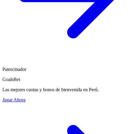
Patrocinador
GoalsBet
Las mejores cuotas y bonos de bienvenida en Perú.
Jugar Ahora