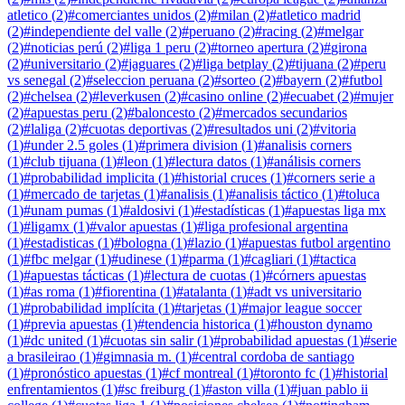
atletico
(
2
)
#
comerciantes unidos
(
2
)
#
milan
(
2
)
#
atletico madrid
(
2
)
#
independiente del valle
(
2
)
#
peruano
(
2
)
#
racing
(
2
)
#
melgar
(
2
)
#
noticias perú
(
2
)
#
liga 1 peru
(
2
)
#
torneo apertura
(
2
)
#
girona
(
2
)
#
universitario
(
2
)
#
jaguares
(
2
)
#
liga betplay
(
2
)
#
tijuana
(
2
)
#
peru
vs senegal
(
2
)
#
seleccion peruana
(
2
)
#
sorteo
(
2
)
#
bayern
(
2
)
#
futbol
(
2
)
#
chelsea
(
2
)
#
leverkusen
(
2
)
#
casino online
(
2
)
#
ecuabet
(
2
)
#
mujer
(
2
)
#
apuestas peru
(
2
)
#
baloncesto
(
2
)
#
mercados secundarios
(
2
)
#
laliga
(
2
)
#
cuotas deportivas
(
2
)
#
resultados uni
(
2
)
#
vitoria
(
1
)
#
under 2.5 goles
(
1
)
#
primera division
(
1
)
#
analisis corners
(
1
)
#
club tijuana
(
1
)
#
leon
(
1
)
#
lectura datos
(
1
)
#
análisis corners
(
1
)
#
probabilidad implicita
(
1
)
#
historial cruces
(
1
)
#
corners serie a
(
1
)
#
mercado de tarjetas
(
1
)
#
analisis
(
1
)
#
analisis táctico
(
1
)
#
toluca
(
1
)
#
unam pumas
(
1
)
#
aldosivi
(
1
)
#
estadísticas
(
1
)
#
apuestas liga mx
(
1
)
#
ligamx
(
1
)
#
valor apuestas
(
1
)
#
liga profesional argentina
(
1
)
#
estadisticas
(
1
)
#
bologna
(
1
)
#
lazio
(
1
)
#
apuestas futbol argentino
(
1
)
#
fbc melgar
(
1
)
#
udinese
(
1
)
#
parma
(
1
)
#
cagliari
(
1
)
#
tactica
(
1
)
#
apuestas tácticas
(
1
)
#
lectura de cuotas
(
1
)
#
córners apuestas
(
1
)
#
as roma
(
1
)
#
fiorentina
(
1
)
#
atalanta
(
1
)
#
adt vs universitario
(
1
)
#
probabilidad implícita
(
1
)
#
tarjetas
(
1
)
#
major league soccer
(
1
)
#
previa apuestas
(
1
)
#
tendencia historica
(
1
)
#
houston dynamo
(
1
)
#
dc united
(
1
)
#
cuotas sin salir
(
1
)
#
probabilidad apuestas
(
1
)
#
serie
a brasileirao
(
1
)
#
gimnasia m.
(
1
)
#
central cordoba de santiago
(
1
)
#
pronóstico apuestas
(
1
)
#
cf montreal
(
1
)
#
toronto fc
(
1
)
#
historial
enfrentamientos
(
1
)
#
sc freiburg
(
1
)
#
aston villa
(
1
)
#
juan pablo ii