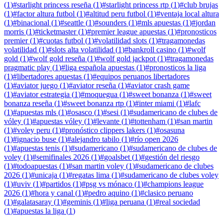
(
1
)
#
starlight princess reseña
(
1
)
#
starlight princess rtp
(
1
)
#
club brujas
(
1
)
#
factor altura futbol
(
1
)
#
altitud peru futbol
(
1
)
#
ventaja local altura
(
1
)
#
binacional
(
1
)
#
seattle
(
1
)
#
sounders
(
1
)
#
mls apuestas
(
1
)
#
jordan
morris
(
1
)
#
ticketmaster
(
1
)
#
premier league apuestas
(
1
)
#
pronosticos
premier
(
1
)
#
cuotas futbol
(
1
)
#
volatilidad slots
(
1
)
#
tragamonedas
volatilidad
(
1
)
#
slots alta volatilidad
(
1
)
#
bankroll casino
(
1
)
#
wolf
gold
(
1
)
#
wolf gold reseña
(
1
)
#
wolf gold jackpot
(
1
)
#
tragamonedas
pragmatic play
(
1
)
#
liga española apuestas
(
1
)
#
pronosticos la liga
(
1
)
#
libertadores apuestas
(
1
)
#
equipos peruanos libertadores
(
1
)
#
aviator juego
(
1
)
#
aviator reseña
(
1
)
#
aviator crash game
(
1
)
#
aviator estrategia
(
1
)
#
moquegua
(
1
)
#
sweet bonanza
(
1
)
#
sweet
bonanza reseña
(
1
)
#
sweet bonanza rtp
(
1
)
#
inter miami
(
1
)
#
lafc
(
1
)
#
apuestas mls
(
1
)
#
osasco
(
1
)
#
sesi
(
1
)
#
sudamericano de clubes de
vóley
(
1
)
#
apuestas vóley
(
1
)
#
levante
(
1
)
#
tottenham
(
1
)
#
san martin
(
1
)
#
voley peru
(
1
)
#
pronóstico clippers lakers
(
1
)
#
osasuna
(
1
)
#
ignacio buse
(
1
)
#
alejandro tabilo
(
1
)
#
río open 2026
(
1
)
#
apuestas tenis
(
1
)
#
sudamericano
(
1
)
#
sudamericano de clubes de
voley
(
1
)
#
semifinales 2026
(
1
)
#
goalsbet
(
1
)
#
gestión del riesgo
(
1
)
#
todoapuestas
(
1
)
#
san martin voley
(
1
)
#
sudamericano de clubes
2026
(
1
)
#
unicaja
(
1
)
#
regatas lima
(
1
)
#
sudamericano de clubes voley
(
1
)
#
uviv
(
1
)
#
partidos
(
1
)
#
psg vs mónaco
(
1
)
#
champions league
2026
(
1
)
#
hora y canal
(
1
)
#
pedro aquino
(
1
)
#
clasico peruano
(
1
)
#
galatasaray
(
1
)
#
geminis
(
1
)
#
liga peruana
(
1
)
#
real sociedad
(
1
)
#
apuestas la liga
(
1
)