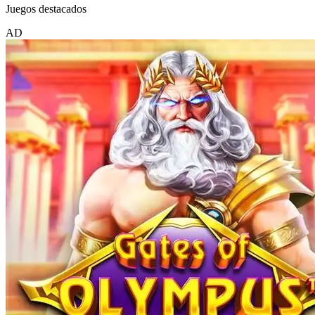
Juegos destacados
AD