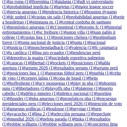
(
1
)
#
as roma
(
1
)
#
fiorentina
(
1
)
#
atalanta
(
1
)
#
adt vs universitario
(
1
)
#
probabilidad implícita
(
1
)
#
tarjetas
(
1
)
#
major league soccer
(
1
)
#
previa apuestas
(
1
)
#
tendencia historica
(
1
)
#
houston dynamo
(
1
)
#
dc united
(
1
)
#
cuotas sin salir
(
1
)
#
probabilidad apuestas
(
1
)
#
serie
a brasileirao
(
1
)
#
gimnasia m.
(
1
)
#
central cordoba de santiago
(
1
)
#
pronóstico apuestas
(
1
)
#
cf montreal
(
1
)
#
toronto fc
(
1
)
#
historial
enfrentamientos
(
1
)
#
sc freiburg
(
1
)
#
aston villa
(
1
)
#
juan pablo ii
college
(
1
)
#
cuotas liga 1
(
1
)
#
posiciones chelsea
(
1
)
#
nottingham
forest
(
1
)
#
junta nacional de justicia
(
1
)
#
junta
(
1
)
#
nacional
(
1
)
#
justicia
(
1
)
#
monchengladbach
(
1
)
#
valencia
(
1
)
#
fc cajamarca
(
1
)
#
u católica
(
1
)
#
liga pro ecuador
(
1
)
#
tendencias perú
(
1
)
#
deportivo la guaira
(
1
)
#
sociedade esportiva palmeiras
(
1
)
#
caracas
(
1
)
#
libertad
(
1
)
#
rockets
(
1
)
#
posiciones
(
1
)
#
tabla
apertura
(
1
)
#
serums 2026
(
1
)
#
resultados serums
(
1
)
#
serums perú
(
1
)
#
posiciones liga 1
(
1
)
#
apuestas fútbol peru
(
1
)
#
puebla
(
1
)
#
celta
de vigo
(
1
)
#
corners laliga
(
1
)
#
copa de brasil
(
1
)
#
betis
(
1
)
#
hoffenheim
(
1
)
#
ucv moquegua
(
1
)
#
play in nba
(
1
)
#
phoenix
suns
(
1
)
#
libertadores
(
1
)
#
playoffs nba
(
1
)
#
platense
(
1
)
#
puerto
cabello
(
1
)
#
atlético mineiro
(
1
)
#
atletico nacional
(
1
)
#
sporting
(
1
)
#
thunder
(
1
)
#
nba apuestas
(
1
)
#
pronósticos nba
(
1
)
#
encuestas
presidenciales peru
(
1
)
#
elecciones perú 2026
(
1
)
#
intención de voto
(
1
)
#
apuestas políticas
(
1
)
#
toulouse
(
1
)
#
neymar
(
1
)
#
nets
(
1
)
#
ayacucho
(
1
)
#
liga 2
(
1
)
#
selección peruana
(
1
)
#
repechaje
(
1
)
#
mundial 2026
(
1
)
#
pelota parada
(
1
)
#
tinka
(
1
)
#
resultados
(
1
)
#
robbie williams
(
1
)
#
robbie williams peru
(
1
)
#
conciertos lima