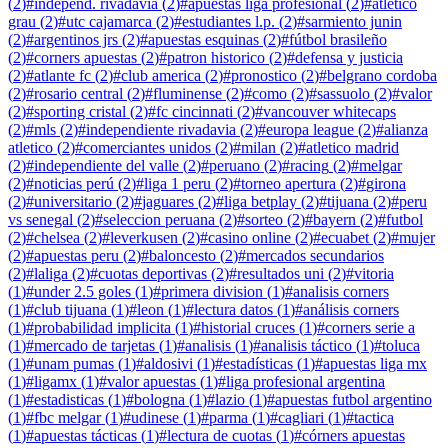
(
2
)
#
independ. rivadavia
(
2
)
#
apuestas liga profesional
(
2
)
#
atletico
grau
(
2
)
#
utc cajamarca
(
2
)
#
estudiantes l.p.
(
2
)
#
sarmiento junin
(
2
)
#
argentinos jrs
(
2
)
#
apuestas esquinas
(
2
)
#
fútbol brasileño
(
2
)
#
corners apuestas
(
2
)
#
patron historico
(
2
)
#
defensa y justicia
(
2
)
#
atlante fc
(
2
)
#
club america
(
2
)
#
pronostico
(
2
)
#
belgrano cordoba
(
2
)
#
rosario central
(
2
)
#
fluminense
(
2
)
#
como
(
2
)
#
sassuolo
(
2
)
#
valor
(
2
)
#
sporting cristal
(
2
)
#
fc cincinnati
(
2
)
#
vancouver whitecaps
(
2
)
#
mls
(
2
)
#
independiente rivadavia
(
2
)
#
europa league
(
2
)
#
alianza
atletico
(
2
)
#
comerciantes unidos
(
2
)
#
milan
(
2
)
#
atletico madrid
(
2
)
#
independiente del valle
(
2
)
#
peruano
(
2
)
#
racing
(
2
)
#
melgar
(
2
)
#
noticias perú
(
2
)
#
liga 1 peru
(
2
)
#
torneo apertura
(
2
)
#
girona
(
2
)
#
universitario
(
2
)
#
jaguares
(
2
)
#
liga betplay
(
2
)
#
tijuana
(
2
)
#
peru
vs senegal
(
2
)
#
seleccion peruana
(
2
)
#
sorteo
(
2
)
#
bayern
(
2
)
#
futbol
(
2
)
#
chelsea
(
2
)
#
leverkusen
(
2
)
#
casino online
(
2
)
#
ecuabet
(
2
)
#
mujer
(
2
)
#
apuestas peru
(
2
)
#
baloncesto
(
2
)
#
mercados secundarios
(
2
)
#
laliga
(
2
)
#
cuotas deportivas
(
2
)
#
resultados uni
(
2
)
#
vitoria
(
1
)
#
under 2.5 goles
(
1
)
#
primera division
(
1
)
#
analisis corners
(
1
)
#
club tijuana
(
1
)
#
leon
(
1
)
#
lectura datos
(
1
)
#
análisis corners
(
1
)
#
probabilidad implicita
(
1
)
#
historial cruces
(
1
)
#
corners serie a
(
1
)
#
mercado de tarjetas
(
1
)
#
analisis
(
1
)
#
analisis táctico
(
1
)
#
toluca
(
1
)
#
unam pumas
(
1
)
#
aldosivi
(
1
)
#
estadísticas
(
1
)
#
apuestas liga mx
(
1
)
#
ligamx
(
1
)
#
valor apuestas
(
1
)
#
liga profesional argentina
(
1
)
#
estadisticas
(
1
)
#
bologna
(
1
)
#
lazio
(
1
)
#
apuestas futbol argentino
(
1
)
#
fbc melgar
(
1
)
#
udinese
(
1
)
#
parma
(
1
)
#
cagliari
(
1
)
#
tactica
(
1
)
#
apuestas tácticas
(
1
)
#
lectura de cuotas
(
1
)
#
córners apuestas