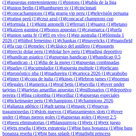
(
1
)
#
apuestas entretenimiento
(
1
)
#
pistons
(
1
)
#
tabla de la liga
(
1
)
#
union berlin
(
1
)
#
hamburger sv
(
1
)
#
cincinnati
(
1
)
#
concachampions
(
1
)
#
la granja vip peru
(
1
)
#
televisión peruana
(
1
)
#
rating perú
(
1
)
#
cruz azul
(
1
)
#
concacaf champions cup
(
1
)
#
formula 1
(
1
)
#
kimi antonelli
(
1
)
#
ferrari
(
1
)
#
juarez
(
1
)
#
betano
(
1
)
#
kaizen gaming
(
1
)
#
bonos apuestas
(
1
)
#
cajamarca
(
1
)
#
uefa
(
1
)
#
union santa fe
(
1
)
#
f1 en vivo
(
1
)
#
gp australia
(
1
)
#
fórmula 1
2026
(
1
)
#
fútbol femenino
(
1
)
#
chankas
(
1
)
#
mavericks
(
1
)
#
mansfield
(
1
)
#
fa cup
(
1
)
#
emelec
(
1
)
#
clásico del astillero
(
1
)
#
nuggets
(
1
)
#
precio dolar peru
(
1
)
#
dolar hoy peru
(
1
)
#
trading deportivo
(
1
)
#
handicap asiatico
(
1
)
#
apuestas handicap
(
1
)
#
handicap 0.5
(
1
)
#
handicap -1
(
1
)
#
dia de la mujer
(
1
)
#
apuestas combinadas
(
1
)
#
parlay
(
1
)
#
acumulador
(
1
)
#
apuesta multiple
(
1
)
#
pelicans
(
1
)
#
pronóstico nba
(
1
)
#
madureira
(
1
)
#
carioca 2026
(
1
)
#
carabobo
(
1
)
#
inter
(
1
)
#
copa de italia
(
1
)
#
kings
(
1
)
#
lebron james
(
1
)
#
normas
(
1
)
#
legales
(
1
)
#
america
(
1
)
#
real betis
(
1
)
#
sevilla
(
1
)
#
over under
tarjetas
(
1
)
#
tarjetas amarillas apuestas
(
1
)
#
millonarios
(
1
)
#
deportivo
pereira
(
1
)
#
liga colombia
(
1
)
#
gorillaz
(
1
)
#
apuestas especiales
(
1
)
#
ticketmaster peru
(
1
)
#
champions
(
1
)
#
champions 2026
(
1
)
#
alianza atlético
(
1
)
#
adt tarma
(
1
)
#
magic
(
1
)
#
nuevas
tragamonedas
(
1
)
#
slots nuevos
(
1
)
#
lanzamientos slots
(
1
)
#
over
under
(
1
)
#
mas menos goles
(
1
)
#
apuestas goles
(
1
)
#
over 2.5
(
1
)
#
peru eliminatorias
(
1
)
#
blanquirroja
(
1
)
#
jetx
(
1
)
#
jetx juego
(
1
)
#
jetx reseña
(
1
)
#
jetx estrategia
(
1
)
#
big bass bonanza
(
1
)
#
big bass
bonanza reseña
(
1
)
#
big bass splash
(
1
)
#
starlight princess