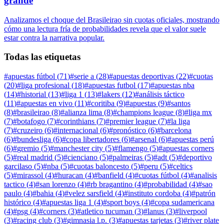
grande
Analizamos el choque del Brasileirao sin cuotas oficiales, mostrando
cómo una lectura fría de probabilidades revela que el valor suele
estar contra la narrativa popular.
Todas las etiquetas
#
apuestas fútbol
(
71
)
#
serie a
(
28
)
#
apuestas deportivas
(
22
)
#
cuotas
(
20
)
#
liga profesional
(
18
)
#
apuestas futbol
(
17
)
#
apuestas nba
(
14
)
#
historial
(
13
)
#
liga 1
(
13
)
#
lakers
(
12
)
#
análisis táctico
(
11
)
#
apuestas en vivo
(
11
)
#
coritiba
(
9
)
#
apuestas
(
9
)
#
santos
(
8
)
#
brasileirao
(
8
)
#
alianza lima
(
8
)
#
champions league
(
8
)
#
liga mx
(
7
)
#
botafogo
(
7
)
#
corinthians
(
7
)
#
premier league
(
7
)
#
la liga
(
7
)
#
cruzeiro
(
6
)
#
internacional
(
6
)
#
pronóstico
(
6
)
#
barcelona
(
6
)
#
bundesliga
(
6
)
#
copa libertadores
(
6
)
#
arsenal
(
6
)
#
apuestas perú
(
6
)
#
gremio
(
5
)
#
manchester city
(
5
)
#
flamengo
(
5
)
#
apuestas corners
(
5
)
#
real madrid
(
5
)
#
cienciano
(
5
)
#
palmeiras
(
5
)
#
adt
(
5
)
#
deportivo
garcilaso
(
5
)
#
nba
(
5
)
#
cuotas baloncesto
(
5
)
#
peru
(
5
)
#
celtics
(
5
)
#
mirassol
(
4
)
#
huracan
(
4
)
#
banfield
(
4
)
#
cuotas fútbol
(
4
)
#
analisis
tactico
(
4
)
#
san lorenzo
(
4
)
#
rb bragantino
(
4
)
#
probabilidad
(
4
)
#
sao
paulo
(
4
)
#
bahia
(
4
)
#
velez sarsfield
(
4
)
#
instituto cordoba
(
4
)
#
patrón
histórico
(
4
)
#
apuestas liga 1
(
4
)
#
sport boys
(
4
)
#
copa sudamericana
(
4
)
#
psg
(
4
)
#
corners
(
3
)
#
atletico tucuman
(
3
)
#
lanus
(
3
)
#
liverpool
(
3
)
#
racing club
(
3
)
#
gimnasia l.p.
(
3
)
#
apuestas tarjetas
(
3
)
#
river plate