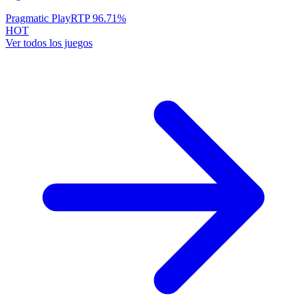
Pragmatic Play
RTP
96.71
%
HOT
Ver todos los juegos