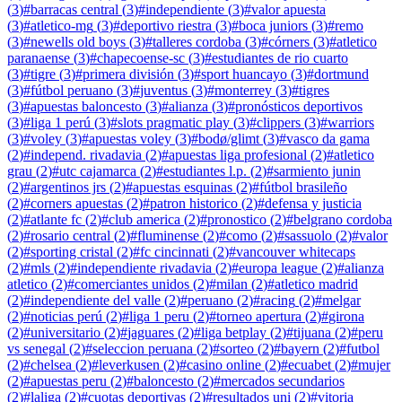
(
3
)
#
barracas central
(
3
)
#
independiente
(
3
)
#
valor apuesta
(
3
)
#
atletico-mg
(
3
)
#
deportivo riestra
(
3
)
#
boca juniors
(
3
)
#
remo
(
3
)
#
newells old boys
(
3
)
#
talleres cordoba
(
3
)
#
córners
(
3
)
#
atletico
paranaense
(
3
)
#
chapecoense-sc
(
3
)
#
estudiantes de rio cuarto
(
3
)
#
tigre
(
3
)
#
primera división
(
3
)
#
sport huancayo
(
3
)
#
dortmund
(
3
)
#
fútbol peruano
(
3
)
#
juventus
(
3
)
#
monterrey
(
3
)
#
tigres
(
3
)
#
apuestas baloncesto
(
3
)
#
alianza
(
3
)
#
pronósticos deportivos
(
3
)
#
liga 1 perú
(
3
)
#
slots pragmatic play
(
3
)
#
clippers
(
3
)
#
warriors
(
3
)
#
voley
(
3
)
#
apuestas voley
(
3
)
#
bodø/glimt
(
3
)
#
vasco da gama
(
2
)
#
independ. rivadavia
(
2
)
#
apuestas liga profesional
(
2
)
#
atletico
grau
(
2
)
#
utc cajamarca
(
2
)
#
estudiantes l.p.
(
2
)
#
sarmiento junin
(
2
)
#
argentinos jrs
(
2
)
#
apuestas esquinas
(
2
)
#
fútbol brasileño
(
2
)
#
corners apuestas
(
2
)
#
patron historico
(
2
)
#
defensa y justicia
(
2
)
#
atlante fc
(
2
)
#
club america
(
2
)
#
pronostico
(
2
)
#
belgrano cordoba
(
2
)
#
rosario central
(
2
)
#
fluminense
(
2
)
#
como
(
2
)
#
sassuolo
(
2
)
#
valor
(
2
)
#
sporting cristal
(
2
)
#
fc cincinnati
(
2
)
#
vancouver whitecaps
(
2
)
#
mls
(
2
)
#
independiente rivadavia
(
2
)
#
europa league
(
2
)
#
alianza
atletico
(
2
)
#
comerciantes unidos
(
2
)
#
milan
(
2
)
#
atletico madrid
(
2
)
#
independiente del valle
(
2
)
#
peruano
(
2
)
#
racing
(
2
)
#
melgar
(
2
)
#
noticias perú
(
2
)
#
liga 1 peru
(
2
)
#
torneo apertura
(
2
)
#
girona
(
2
)
#
universitario
(
2
)
#
jaguares
(
2
)
#
liga betplay
(
2
)
#
tijuana
(
2
)
#
peru
vs senegal
(
2
)
#
seleccion peruana
(
2
)
#
sorteo
(
2
)
#
bayern
(
2
)
#
futbol
(
2
)
#
chelsea
(
2
)
#
leverkusen
(
2
)
#
casino online
(
2
)
#
ecuabet
(
2
)
#
mujer
(
2
)
#
apuestas peru
(
2
)
#
baloncesto
(
2
)
#
mercados secundarios
(
2
)
#
laliga
(
2
)
#
cuotas deportivas
(
2
)
#
resultados uni
(
2
)
#
vitoria