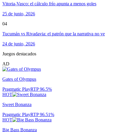
Vitoria-Vasco: el cálculo frío apunta a menos goles
25 de junio, 2026
04
Tucumán vs Rivadavia: el patrón que la narrativa no ve
24 de junio, 2026
Juegos destacados
AD
Gates of Olympus
Pragmatic Play
RTP
96.5
%
HOT
Sweet Bonanza
Pragmatic Play
RTP
96.51
%
HOT
Big Bass Bonanza