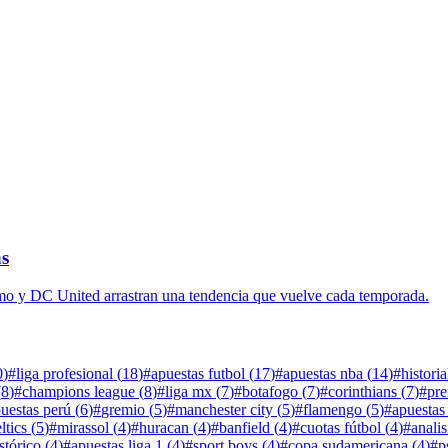
as
namo y DC United arrastran una tendencia que vuelve cada temporada.
0
)
#
liga profesional
(
18
)
#
apuestas futbol
(
17
)
#
apuestas nba
(
14
)
#
historia
(
8
)
#
champions league
(
8
)
#
liga mx
(
7
)
#
botafogo
(
7
)
#
corinthians
(
7
)
#
pre
uestas perú
(
6
)
#
gremio
(
5
)
#
manchester city
(
5
)
#
flamengo
(
5
)
#
apuestas
ltics
(
5
)
#
mirassol
(
4
)
#
huracan
(
4
)
#
banfield
(
4
)
#
cuotas fútbol
(
4
)
#
analis
stórico
(
4
)
#
apuestas liga 1
(
4
)
#
sport boys
(
4
)
#
copa sudamericana
(
4
)
#
p