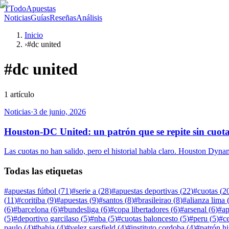
T
TodoApuestas
Noticias
Guías
Reseñas
Análisis
Inicio
›
#dc united
#
dc united
1
artículo
Noticias
·
3 de junio, 2026
Houston-DC United: un patrón que se repite sin cuot
Las cuotas no han salido, pero el historial habla claro. Houston Dy
Todas las etiquetas
#
apuestas fútbol
(
71
)
#
serie a
(
28
)
#
apuestas deportivas
(
22
)
#
cuotas
(
2
(
11
)
#
coritiba
(
9
)
#
apuestas
(
9
)
#
santos
(
8
)
#
brasileirao
(
8
)
#
alianza lima
(
6
)
#
barcelona
(
6
)
#
bundesliga
(
6
)
#
copa libertadores
(
6
)
#
arsenal
(
6
)
#
ap
(
5
)
#
deportivo garcilaso
(
5
)
#
nba
(
5
)
#
cuotas baloncesto
(
5
)
#
peru
(
5
)
#
ce
paulo
(
4
)
#
bahia
(
4
)
#
velez sarsfield
(
4
)
#
instituto cordoba
(
4
)
#
patrón hi