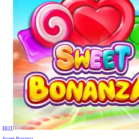
HOT
Sweet Bonanza