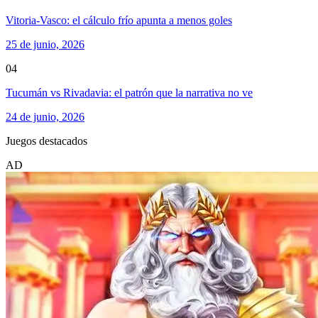
Vitoria-Vasco: el cálculo frío apunta a menos goles
25 de junio, 2026
04
Tucumán vs Rivadavia: el patrón que la narrativa no ve
24 de junio, 2026
Juegos destacados
AD