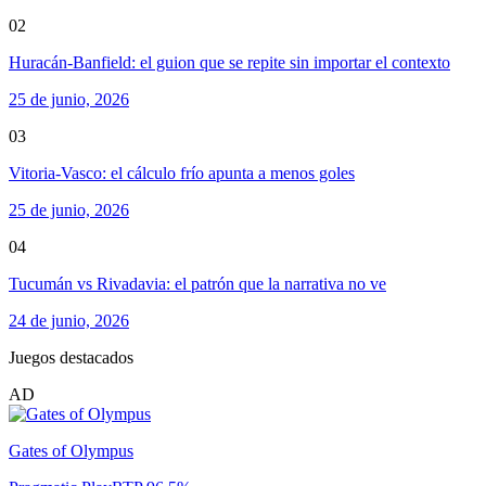
02
Huracán-Banfield: el guion que se repite sin importar el contexto
25 de junio, 2026
03
Vitoria-Vasco: el cálculo frío apunta a menos goles
25 de junio, 2026
04
Tucumán vs Rivadavia: el patrón que la narrativa no ve
24 de junio, 2026
Juegos destacados
AD
Gates of Olympus