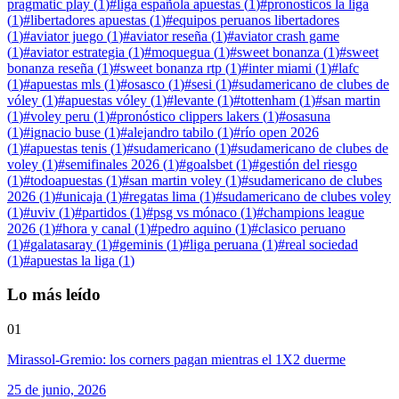
pragmatic play
(
1
)
#
liga española apuestas
(
1
)
#
pronosticos la liga
(
1
)
#
libertadores apuestas
(
1
)
#
equipos peruanos libertadores
(
1
)
#
aviator juego
(
1
)
#
aviator reseña
(
1
)
#
aviator crash game
(
1
)
#
aviator estrategia
(
1
)
#
moquegua
(
1
)
#
sweet bonanza
(
1
)
#
sweet
bonanza reseña
(
1
)
#
sweet bonanza rtp
(
1
)
#
inter miami
(
1
)
#
lafc
(
1
)
#
apuestas mls
(
1
)
#
osasco
(
1
)
#
sesi
(
1
)
#
sudamericano de clubes de
vóley
(
1
)
#
apuestas vóley
(
1
)
#
levante
(
1
)
#
tottenham
(
1
)
#
san martin
(
1
)
#
voley peru
(
1
)
#
pronóstico clippers lakers
(
1
)
#
osasuna
(
1
)
#
ignacio buse
(
1
)
#
alejandro tabilo
(
1
)
#
río open 2026
(
1
)
#
apuestas tenis
(
1
)
#
sudamericano
(
1
)
#
sudamericano de clubes de
voley
(
1
)
#
semifinales 2026
(
1
)
#
goalsbet
(
1
)
#
gestión del riesgo
(
1
)
#
todoapuestas
(
1
)
#
san martin voley
(
1
)
#
sudamericano de clubes
2026
(
1
)
#
unicaja
(
1
)
#
regatas lima
(
1
)
#
sudamericano de clubes voley
(
1
)
#
uviv
(
1
)
#
partidos
(
1
)
#
psg vs mónaco
(
1
)
#
champions league
2026
(
1
)
#
hora y canal
(
1
)
#
pedro aquino
(
1
)
#
clasico peruano
(
1
)
#
galatasaray
(
1
)
#
geminis
(
1
)
#
liga peruana
(
1
)
#
real sociedad
(
1
)
#
apuestas la liga
(
1
)
Lo más leído
01
Mirassol-Gremio: los corners pagan mientras el 1X2 duerme
25 de junio, 2026