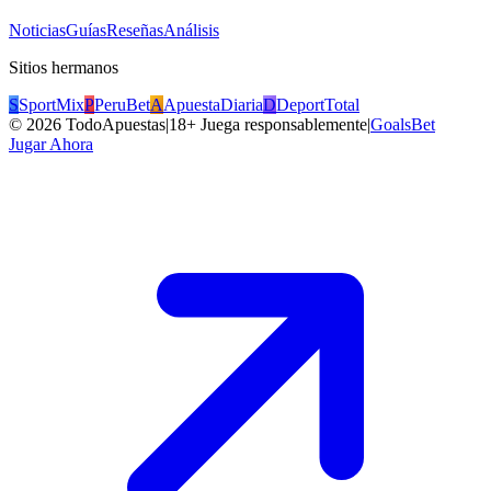
Noticias
Guías
Reseñas
Análisis
Sitios hermanos
S
SportMix
P
PeruBet
A
ApuestaDiaria
D
DeportTotal
©
2026
TodoApuestas
|
18+ Juega responsablemente
|
GoalsBet
Jugar Ahora