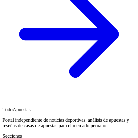
TodoApuestas
Portal independiente de noticias deportivas, análisis de apuestas y
reseñas de casas de apuestas para el mercado peruano.
Secciones