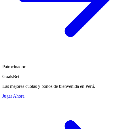
Patrocinador
GoalsBet
Las mejores cuotas y bonos de bienvenida en Perú.
Jugar Ahora