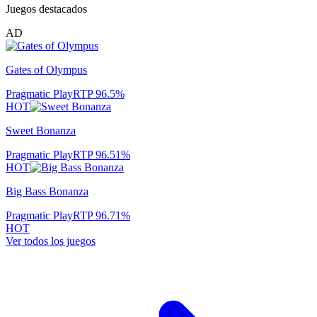
Juegos destacados
AD
Gates of Olympus
Pragmatic Play
RTP
96.5
%
HOT
Sweet Bonanza
Pragmatic Play
RTP
96.51
%
HOT
Big Bass Bonanza
Pragmatic Play
RTP
96.71
%
HOT
Ver todos los juegos