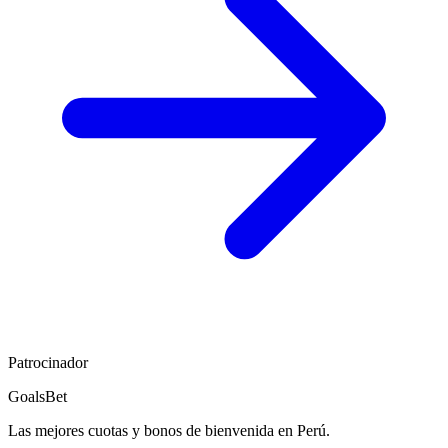
Patrocinador
GoalsBet
Las mejores cuotas y bonos de bienvenida en Perú.