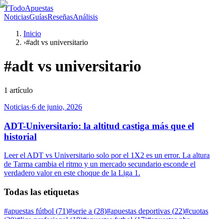
T
TodoApuestas
Noticias
Guías
Reseñas
Análisis
Inicio
›
#adt vs universitario
#
adt vs universitario
1
artículo
Noticias
·
6 de junio, 2026
ADT-Universitario: la altitud castiga más que el
historial
Leer el ADT vs Universitario solo por el 1X2 es un error. La altura
de Tarma cambia el ritmo y un mercado secundario esconde el
verdadero valor en este choque de la Liga 1.
Todas las etiquetas
#
apuestas fútbol
(
71
)
#
serie a
(
28
)
#
apuestas deportivas
(
22
)
#
cuotas