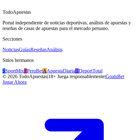
TodoApuestas
Portal independiente de noticias deportivas, análisis de apuestas y
reseñas de casas de apuestas para el mercado peruano.
Secciones
Noticias
Guías
Reseñas
Análisis
Sitios hermanos
S
SportMix
P
PeruBet
A
ApuestaDiaria
D
DeportTotal
©
2026
TodoApuestas
|
18+ Juega responsablemente
|
GoalsBet
Jugar Ahora