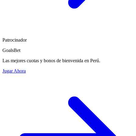
Patrocinador
GoalsBet
Las mejores cuotas y bonos de bienvenida en Perú.
Jugar Ahora