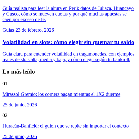
Guía realista para leer la altura en Perú: datos de Juliaca, Huancayo
y Cusco, cómo se mueven cuotas y por qué muchas apuestas se
caen por exceso de fe.
Guías
·
23 de febrero, 2026
Volatilidad en slots: cómo elegir sin quemar tu saldo
Guía clara para entender volatilidad en tragamonedas, con ejemplos
reales de slots alta, media y baja, y cómo elegir según tu bankroll.
Lo más leído
01
Mirassol-Gremio: los corners pagan mientras el 1X2 duerme
25 de junio, 2026
02
Huracán-Banfield: el guion que se repite sin importar el contexto
25 de junio, 2026