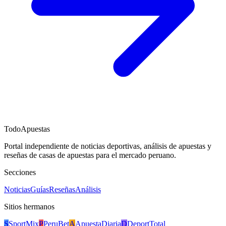
TodoApuestas
Portal independiente de noticias deportivas, análisis de apuestas y
reseñas de casas de apuestas para el mercado peruano.
Secciones
Noticias
Guías
Reseñas
Análisis
Sitios hermanos
S
SportMix
P
PeruBet
A
ApuestaDiaria
D
DeportTotal