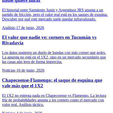
nadie quiere mirar
El historial entre Sarmiento Junin y Argentinos JRS apunta a un
partido de fricción, pero el valor real está en los saques de esquina.
Descubre por qué este mercado suele quedar infravalorado.
Análisis
·
17 de junio, 2026
El valor que nadie ve: corners en Tucumán vs
Rivadavia
Los datos sugieren un duelo de bandas con más corner que goles.
La apuesta no está en el 1X2, sino en un mercado secundario que
las casas aún leen de forma imprecisa.
Noticias
·
16 de junio, 2026
Chapecoense-Flamengo: el saque de esquina que
vale más que el 1X2
El 1X2 no entrega nada en Chapecoense vs Flamengo. La lectura
fría de probabilidades apunta a los corners como el mercado con
valor real. Análisis táctico.