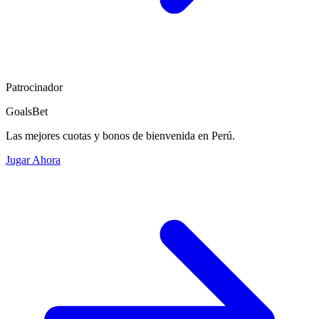
Patrocinador
GoalsBet
Las mejores cuotas y bonos de bienvenida en Perú.
Jugar Ahora