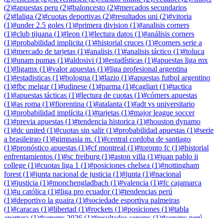
(
2
)
#
apuestas peru
(
2
)
#
baloncesto
(
2
)
#
mercados secundarios
(
2
)
#
laliga
(
2
)
#
cuotas deportivas
(
2
)
#
resultados uni
(
2
)
#
vitoria
(
1
)
#
under 2.5 goles
(
1
)
#
primera division
(
1
)
#
analisis corners
(
1
)
#
club tijuana
(
1
)
#
leon
(
1
)
#
lectura datos
(
1
)
#
análisis corners
(
1
)
#
probabilidad implicita
(
1
)
#
historial cruces
(
1
)
#
corners serie a
(
1
)
#
mercado de tarjetas
(
1
)
#
analisis
(
1
)
#
analisis táctico
(
1
)
#
toluca
(
1
)
#
unam pumas
(
1
)
#
aldosivi
(
1
)
#
estadísticas
(
1
)
#
apuestas liga mx
(
1
)
#
ligamx
(
1
)
#
valor apuestas
(
1
)
#
liga profesional argentina
(
1
)
#
estadisticas
(
1
)
#
bologna
(
1
)
#
lazio
(
1
)
#
apuestas futbol argentino
(
1
)
#
fbc melgar
(
1
)
#
udinese
(
1
)
#
parma
(
1
)
#
cagliari
(
1
)
#
tactica
(
1
)
#
apuestas tácticas
(
1
)
#
lectura de cuotas
(
1
)
#
córners apuestas
(
1
)
#
as roma
(
1
)
#
fiorentina
(
1
)
#
atalanta
(
1
)
#
adt vs universitario
(
1
)
#
probabilidad implícita
(
1
)
#
tarjetas
(
1
)
#
major league soccer
(
1
)
#
previa apuestas
(
1
)
#
tendencia historica
(
1
)
#
houston dynamo
(
1
)
#
dc united
(
1
)
#
cuotas sin salir
(
1
)
#
probabilidad apuestas
(
1
)
#
serie
a brasileirao
(
1
)
#
gimnasia m.
(
1
)
#
central cordoba de santiago
(
1
)
#
pronóstico apuestas
(
1
)
#
cf montreal
(
1
)
#
toronto fc
(
1
)
#
historial
enfrentamientos
(
1
)
#
sc freiburg
(
1
)
#
aston villa
(
1
)
#
juan pablo ii
college
(
1
)
#
cuotas liga 1
(
1
)
#
posiciones chelsea
(
1
)
#
nottingham
forest
(
1
)
#
junta nacional de justicia
(
1
)
#
junta
(
1
)
#
nacional
(
1
)
#
justicia
(
1
)
#
monchengladbach
(
1
)
#
valencia
(
1
)
#
fc cajamarca
(
1
)
#
u católica
(
1
)
#
liga pro ecuador
(
1
)
#
tendencias perú
(
1
)
#
deportivo la guaira
(
1
)
#
sociedade esportiva palmeiras
(
1
)
#
caracas
(
1
)
#
libertad
(
1
)
#
rockets
(
1
)
#
posiciones
(
1
)
#
tabla
apertura
(
1
)
#
serums 2026
(
1
)
#
resultados serums
(
1
)
#
serums perú