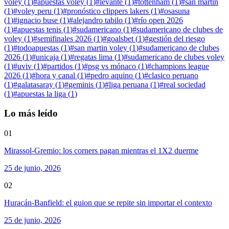
vóley
(
1
)
#
apuestas vóley
(
1
)
#
levante
(
1
)
#
tottenham
(
1
)
#
san martin
(
1
)
#
voley peru
(
1
)
#
pronóstico clippers lakers
(
1
)
#
osasuna
(
1
)
#
ignacio buse
(
1
)
#
alejandro tabilo
(
1
)
#
río open 2026
(
1
)
#
apuestas tenis
(
1
)
#
sudamericano
(
1
)
#
sudamericano de clubes de
voley
(
1
)
#
semifinales 2026
(
1
)
#
goalsbet
(
1
)
#
gestión del riesgo
(
1
)
#
todoapuestas
(
1
)
#
san martin voley
(
1
)
#
sudamericano de clubes
2026
(
1
)
#
unicaja
(
1
)
#
regatas lima
(
1
)
#
sudamericano de clubes voley
(
1
)
#
uviv
(
1
)
#
partidos
(
1
)
#
psg vs mónaco
(
1
)
#
champions league
2026
(
1
)
#
hora y canal
(
1
)
#
pedro aquino
(
1
)
#
clasico peruano
(
1
)
#
galatasaray
(
1
)
#
geminis
(
1
)
#
liga peruana
(
1
)
#
real sociedad
(
1
)
#
apuestas la liga
(
1
)
Lo más leído
01
Mirassol-Gremio: los corners pagan mientras el 1X2 duerme
25 de junio, 2026
02
Huracán-Banfield: el guion que se repite sin importar el contexto
25 de junio, 2026