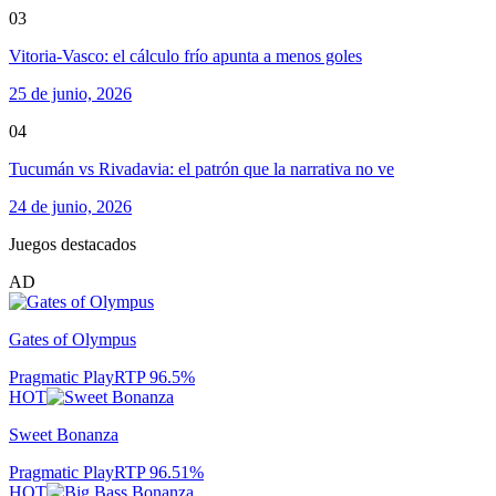
03
Vitoria-Vasco: el cálculo frío apunta a menos goles
25 de junio, 2026
04
Tucumán vs Rivadavia: el patrón que la narrativa no ve
24 de junio, 2026
Juegos destacados
AD
Gates of Olympus
Pragmatic Play
RTP
96.5
%
HOT
Sweet Bonanza
Pragmatic Play
RTP
96.51
%
HOT