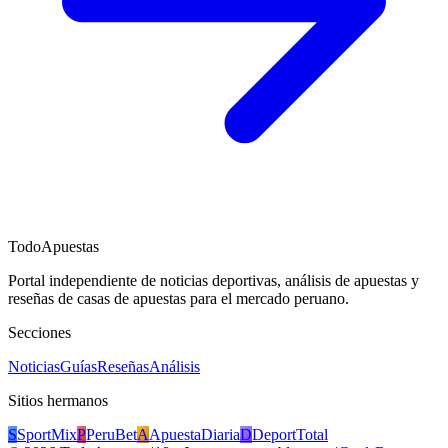
TodoApuestas
Portal independiente de noticias deportivas, análisis de apuestas y
reseñas de casas de apuestas para el mercado peruano.
Secciones
Noticias
Guías
Reseñas
Análisis
Sitios hermanos
S
SportMix
P
PeruBet
A
ApuestaDiaria
D
DeportTotal