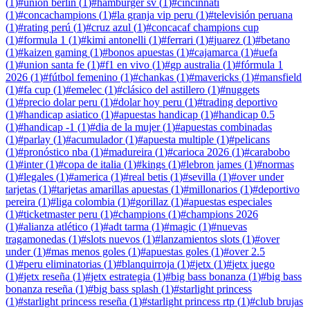
(
1
)
#
union berlin
(
1
)
#
hamburger sv
(
1
)
#
cincinnati
(
1
)
#
concachampions
(
1
)
#
la granja vip peru
(
1
)
#
televisión peruana
(
1
)
#
rating perú
(
1
)
#
cruz azul
(
1
)
#
concacaf champions cup
(
1
)
#
formula 1
(
1
)
#
kimi antonelli
(
1
)
#
ferrari
(
1
)
#
juarez
(
1
)
#
betano
(
1
)
#
kaizen gaming
(
1
)
#
bonos apuestas
(
1
)
#
cajamarca
(
1
)
#
uefa
(
1
)
#
union santa fe
(
1
)
#
f1 en vivo
(
1
)
#
gp australia
(
1
)
#
fórmula 1
2026
(
1
)
#
fútbol femenino
(
1
)
#
chankas
(
1
)
#
mavericks
(
1
)
#
mansfield
(
1
)
#
fa cup
(
1
)
#
emelec
(
1
)
#
clásico del astillero
(
1
)
#
nuggets
(
1
)
#
precio dolar peru
(
1
)
#
dolar hoy peru
(
1
)
#
trading deportivo
(
1
)
#
handicap asiatico
(
1
)
#
apuestas handicap
(
1
)
#
handicap 0.5
(
1
)
#
handicap -1
(
1
)
#
dia de la mujer
(
1
)
#
apuestas combinadas
(
1
)
#
parlay
(
1
)
#
acumulador
(
1
)
#
apuesta multiple
(
1
)
#
pelicans
(
1
)
#
pronóstico nba
(
1
)
#
madureira
(
1
)
#
carioca 2026
(
1
)
#
carabobo
(
1
)
#
inter
(
1
)
#
copa de italia
(
1
)
#
kings
(
1
)
#
lebron james
(
1
)
#
normas
(
1
)
#
legales
(
1
)
#
america
(
1
)
#
real betis
(
1
)
#
sevilla
(
1
)
#
over under
tarjetas
(
1
)
#
tarjetas amarillas apuestas
(
1
)
#
millonarios
(
1
)
#
deportivo
pereira
(
1
)
#
liga colombia
(
1
)
#
gorillaz
(
1
)
#
apuestas especiales
(
1
)
#
ticketmaster peru
(
1
)
#
champions
(
1
)
#
champions 2026
(
1
)
#
alianza atlético
(
1
)
#
adt tarma
(
1
)
#
magic
(
1
)
#
nuevas
tragamonedas
(
1
)
#
slots nuevos
(
1
)
#
lanzamientos slots
(
1
)
#
over
under
(
1
)
#
mas menos goles
(
1
)
#
apuestas goles
(
1
)
#
over 2.5
(
1
)
#
peru eliminatorias
(
1
)
#
blanquirroja
(
1
)
#
jetx
(
1
)
#
jetx juego
(
1
)
#
jetx reseña
(
1
)
#
jetx estrategia
(
1
)
#
big bass bonanza
(
1
)
#
big bass
bonanza reseña
(
1
)
#
big bass splash
(
1
)
#
starlight princess
(
1
)
#
starlight princess reseña
(
1
)
#
starlight princess rtp
(
1
)
#
club brujas