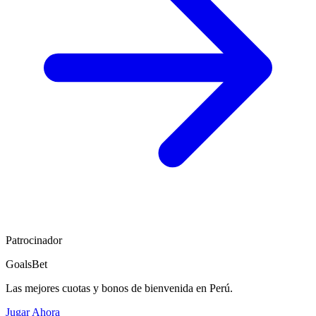
Patrocinador
GoalsBet
Las mejores cuotas y bonos de bienvenida en Perú.
Jugar Ahora