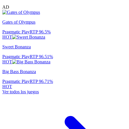
AD
Gates of Olympus
Pragmatic Play
RTP
96.5
%
HOT
Sweet Bonanza
Pragmatic Play
RTP
96.51
%
HOT
Big Bass Bonanza
Pragmatic Play
RTP
96.71
%
HOT
Ver todos los juegos