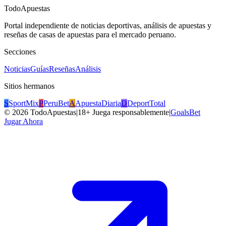
TodoApuestas
Portal independiente de noticias deportivas, análisis de apuestas y
reseñas de casas de apuestas para el mercado peruano.
Secciones
Noticias
Guías
Reseñas
Análisis
Sitios hermanos
S
SportMix
P
PeruBet
A
ApuestaDiaria
D
DeportTotal
©
2026
TodoApuestas
|
18+ Juega responsablemente
|
GoalsBet
Jugar Ahora