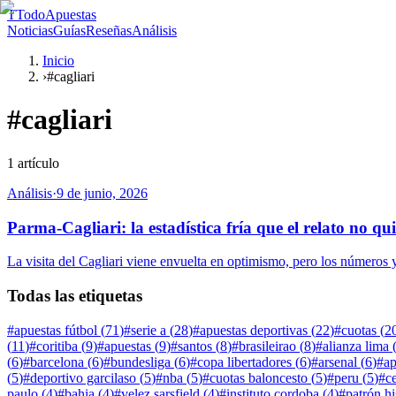
T
TodoApuestas
Noticias
Guías
Reseñas
Análisis
Inicio
›
#cagliari
#
cagliari
1
artículo
Análisis
·
9 de junio, 2026
Parma-Cagliari: la estadística fría que el relato no qui
La visita del Cagliari viene envuelta en optimismo, pero los números y 
Todas las etiquetas
#
apuestas fútbol
(
71
)
#
serie a
(
28
)
#
apuestas deportivas
(
22
)
#
cuotas
(
2
(
11
)
#
coritiba
(
9
)
#
apuestas
(
9
)
#
santos
(
8
)
#
brasileirao
(
8
)
#
alianza lima
(
6
)
#
barcelona
(
6
)
#
bundesliga
(
6
)
#
copa libertadores
(
6
)
#
arsenal
(
6
)
#
ap
(
5
)
#
deportivo garcilaso
(
5
)
#
nba
(
5
)
#
cuotas baloncesto
(
5
)
#
peru
(
5
)
#
ce
paulo
(
4
)
#
bahia
(
4
)
#
velez sarsfield
(
4
)
#
instituto cordoba
(
4
)
#
patrón hi