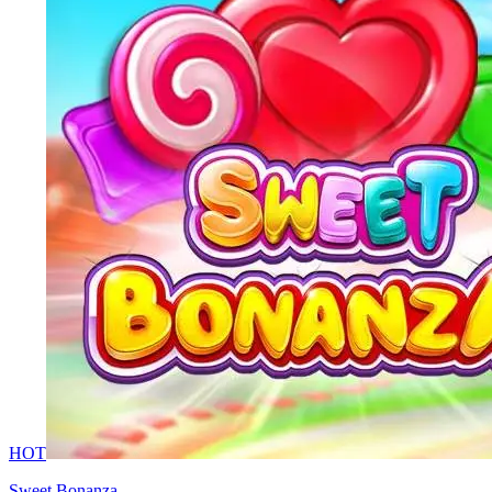
HOT
Sweet Bonanza