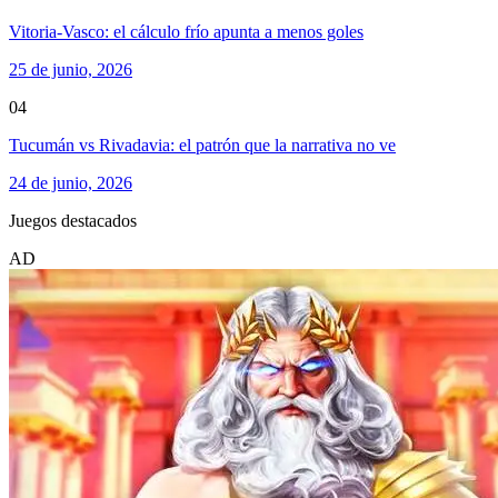
Vitoria-Vasco: el cálculo frío apunta a menos goles
25 de junio, 2026
04
Tucumán vs Rivadavia: el patrón que la narrativa no ve
24 de junio, 2026
Juegos destacados
AD