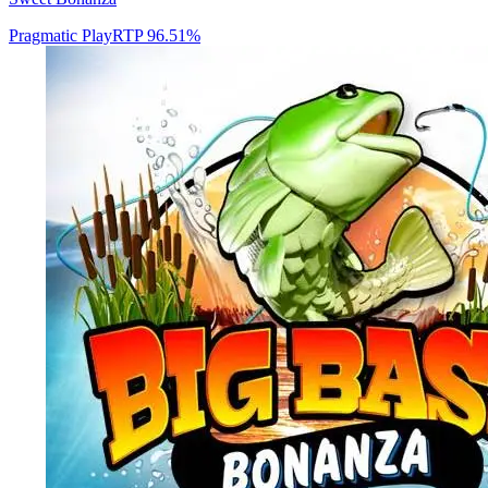
Pragmatic Play
RTP
96.51
%