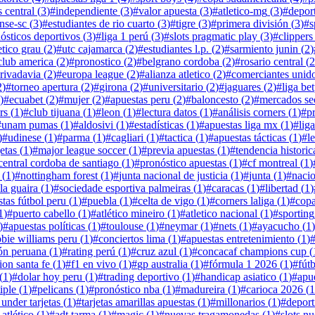
 central
(
3
)
#
independiente
(
3
)
#
valor apuesta
(
3
)
#
atletico-mg
(
3
)
#
deport
nse-sc
(
3
)
#
estudiantes de rio cuarto
(
3
)
#
tigre
(
3
)
#
primera división
(
3
)
#
s
ósticos deportivos
(
3
)
#
liga 1 perú
(
3
)
#
slots pragmatic play
(
3
)
#
clippers
etico grau
(
2
)
#
utc cajamarca
(
2
)
#
estudiantes l.p.
(
2
)
#
sarmiento junin
(
2
)
club america
(
2
)
#
pronostico
(
2
)
#
belgrano cordoba
(
2
)
#
rosario central
(
2
rivadavia
(
2
)
#
europa league
(
2
)
#
alianza atletico
(
2
)
#
comerciantes unid
2
)
#
torneo apertura
(
2
)
#
girona
(
2
)
#
universitario
(
2
)
#
jaguares
(
2
)
#
liga be
)
#
ecuabet
(
2
)
#
mujer
(
2
)
#
apuestas peru
(
2
)
#
baloncesto
(
2
)
#
mercados se
rs
(
1
)
#
club tijuana
(
1
)
#
leon
(
1
)
#
lectura datos
(
1
)
#
análisis corners
(
1
)
#
p
#
unam pumas
(
1
)
#
aldosivi
(
1
)
#
estadísticas
(
1
)
#
apuestas liga mx
(
1
)
#
lig
)
#
udinese
(
1
)
#
parma
(
1
)
#
cagliari
(
1
)
#
tactica
(
1
)
#
apuestas tácticas
(
1
)
#
l
jetas
(
1
)
#
major league soccer
(
1
)
#
previa apuestas
(
1
)
#
tendencia historic
central cordoba de santiago
(
1
)
#
pronóstico apuestas
(
1
)
#
cf montreal
(
1
)
(
1
)
#
nottingham forest
(
1
)
#
junta nacional de justicia
(
1
)
#
junta
(
1
)
#
naci
la guaira
(
1
)
#
sociedade esportiva palmeiras
(
1
)
#
caracas
(
1
)
#
libertad
(
1
)
tas fútbol peru
(
1
)
#
puebla
(
1
)
#
celta de vigo
(
1
)
#
corners laliga
(
1
)
#
copa
1
)
#
puerto cabello
(
1
)
#
atlético mineiro
(
1
)
#
atletico nacional
(
1
)
#
sporting
)
#
apuestas políticas
(
1
)
#
toulouse
(
1
)
#
neymar
(
1
)
#
nets
(
1
)
#
ayacucho
(
1
)
bbie williams peru
(
1
)
#
conciertos lima
(
1
)
#
apuestas entretenimiento
(
1
)
ión peruana
(
1
)
#
rating perú
(
1
)
#
cruz azul
(
1
)
#
concacaf champions cup
(
ion santa fe
(
1
)
#
f1 en vivo
(
1
)
#
gp australia
(
1
)
#
fórmula 1 2026
(
1
)
#
fút
(
1
)
#
dolar hoy peru
(
1
)
#
trading deportivo
(
1
)
#
handicap asiatico
(
1
)
#
apu
iple
(
1
)
#
pelicans
(
1
)
#
pronóstico nba
(
1
)
#
madureira
(
1
)
#
carioca 2026
(
1
 under tarjetas
(
1
)
#
tarjetas amarillas apuestas
(
1
)
#
millonarios
(
1
)
#
deport
 atlético
(
1
)
#
adt tarma
(
1
)
#
magic
(
1
)
#
nuevas tragamonedas
(
1
)
#
slots n