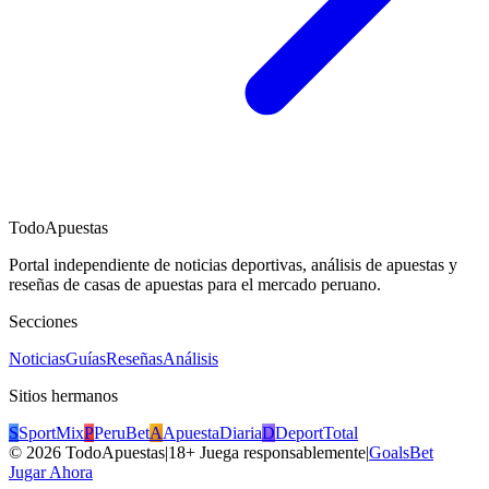
TodoApuestas
Portal independiente de noticias deportivas, análisis de apuestas y
reseñas de casas de apuestas para el mercado peruano.
Secciones
Noticias
Guías
Reseñas
Análisis
Sitios hermanos
S
SportMix
P
PeruBet
A
ApuestaDiaria
D
DeportTotal
©
2026
TodoApuestas
|
18+ Juega responsablemente
|
GoalsBet
Jugar Ahora