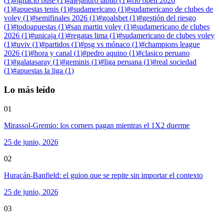
(
1
)
#
ignacio buse
(
1
)
#
alejandro tabilo
(
1
)
#
río open 2026
(
1
)
#
apuestas tenis
(
1
)
#
sudamericano
(
1
)
#
sudamericano de clubes de
voley
(
1
)
#
semifinales 2026
(
1
)
#
goalsbet
(
1
)
#
gestión del riesgo
(
1
)
#
todoapuestas
(
1
)
#
san martin voley
(
1
)
#
sudamericano de clubes
2026
(
1
)
#
unicaja
(
1
)
#
regatas lima
(
1
)
#
sudamericano de clubes voley
(
1
)
#
uviv
(
1
)
#
partidos
(
1
)
#
psg vs mónaco
(
1
)
#
champions league
2026
(
1
)
#
hora y canal
(
1
)
#
pedro aquino
(
1
)
#
clasico peruano
(
1
)
#
galatasaray
(
1
)
#
geminis
(
1
)
#
liga peruana
(
1
)
#
real sociedad
(
1
)
#
apuestas la liga
(
1
)
Lo más leído
01
Mirassol-Gremio: los corners pagan mientras el 1X2 duerme
25 de junio, 2026
02
Huracán-Banfield: el guion que se repite sin importar el contexto
25 de junio, 2026
03