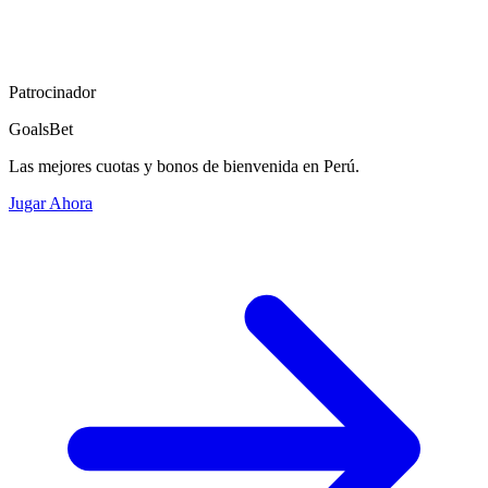
Patrocinador
GoalsBet
Las mejores cuotas y bonos de bienvenida en Perú.
Jugar Ahora