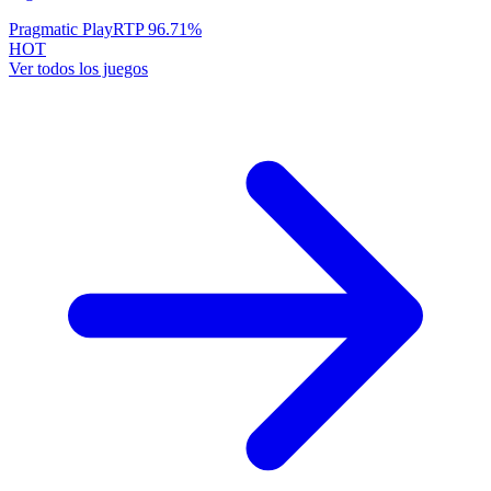
Pragmatic Play
RTP
96.71
%
HOT
Ver todos los juegos