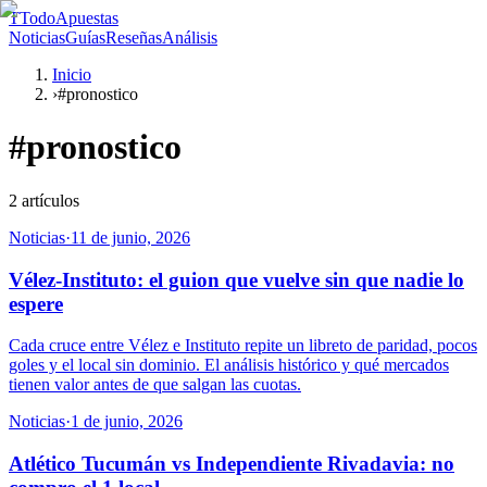
T
TodoApuestas
Noticias
Guías
Reseñas
Análisis
Inicio
›
#pronostico
#
pronostico
2
artículos
Noticias
·
11 de junio, 2026
Vélez-Instituto: el guion que vuelve sin que nadie lo
espere
Cada cruce entre Vélez e Instituto repite un libreto de paridad, pocos
goles y el local sin dominio. El análisis histórico y qué mercados
tienen valor antes de que salgan las cuotas.
Noticias
·
1 de junio, 2026
Atlético Tucumán vs Independiente Rivadavia: no