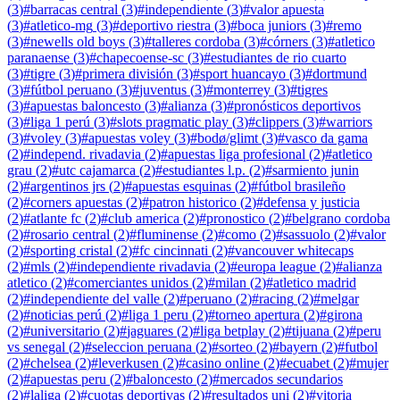
(
3
)
#
barracas central
(
3
)
#
independiente
(
3
)
#
valor apuesta
(
3
)
#
atletico-mg
(
3
)
#
deportivo riestra
(
3
)
#
boca juniors
(
3
)
#
remo
(
3
)
#
newells old boys
(
3
)
#
talleres cordoba
(
3
)
#
córners
(
3
)
#
atletico
paranaense
(
3
)
#
chapecoense-sc
(
3
)
#
estudiantes de rio cuarto
(
3
)
#
tigre
(
3
)
#
primera división
(
3
)
#
sport huancayo
(
3
)
#
dortmund
(
3
)
#
fútbol peruano
(
3
)
#
juventus
(
3
)
#
monterrey
(
3
)
#
tigres
(
3
)
#
apuestas baloncesto
(
3
)
#
alianza
(
3
)
#
pronósticos deportivos
(
3
)
#
liga 1 perú
(
3
)
#
slots pragmatic play
(
3
)
#
clippers
(
3
)
#
warriors
(
3
)
#
voley
(
3
)
#
apuestas voley
(
3
)
#
bodø/glimt
(
3
)
#
vasco da gama
(
2
)
#
independ. rivadavia
(
2
)
#
apuestas liga profesional
(
2
)
#
atletico
grau
(
2
)
#
utc cajamarca
(
2
)
#
estudiantes l.p.
(
2
)
#
sarmiento junin
(
2
)
#
argentinos jrs
(
2
)
#
apuestas esquinas
(
2
)
#
fútbol brasileño
(
2
)
#
corners apuestas
(
2
)
#
patron historico
(
2
)
#
defensa y justicia
(
2
)
#
atlante fc
(
2
)
#
club america
(
2
)
#
pronostico
(
2
)
#
belgrano cordoba
(
2
)
#
rosario central
(
2
)
#
fluminense
(
2
)
#
como
(
2
)
#
sassuolo
(
2
)
#
valor
(
2
)
#
sporting cristal
(
2
)
#
fc cincinnati
(
2
)
#
vancouver whitecaps
(
2
)
#
mls
(
2
)
#
independiente rivadavia
(
2
)
#
europa league
(
2
)
#
alianza
atletico
(
2
)
#
comerciantes unidos
(
2
)
#
milan
(
2
)
#
atletico madrid
(
2
)
#
independiente del valle
(
2
)
#
peruano
(
2
)
#
racing
(
2
)
#
melgar
(
2
)
#
noticias perú
(
2
)
#
liga 1 peru
(
2
)
#
torneo apertura
(
2
)
#
girona
(
2
)
#
universitario
(
2
)
#
jaguares
(
2
)
#
liga betplay
(
2
)
#
tijuana
(
2
)
#
peru
vs senegal
(
2
)
#
seleccion peruana
(
2
)
#
sorteo
(
2
)
#
bayern
(
2
)
#
futbol
(
2
)
#
chelsea
(
2
)
#
leverkusen
(
2
)
#
casino online
(
2
)
#
ecuabet
(
2
)
#
mujer
(
2
)
#
apuestas peru
(
2
)
#
baloncesto
(
2
)
#
mercados secundarios
(
2
)
#
laliga
(
2
)
#
cuotas deportivas
(
2
)
#
resultados uni
(
2
)
#
vitoria