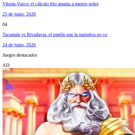
Vitoria-Vasco: el cálculo frío apunta a menos goles
25 de junio, 2026
04
Tucumán vs Rivadavia: el patrón que la narrativa no ve
24 de junio, 2026
Juegos destacados
AD