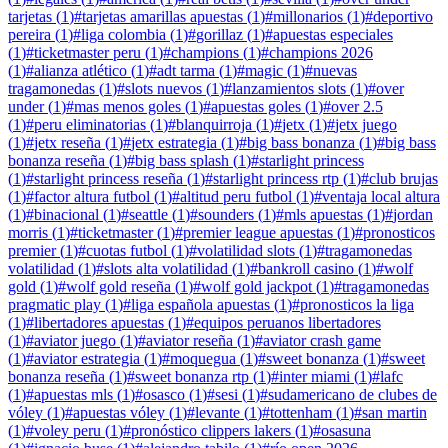
tarjetas
(
1
)
#
tarjetas amarillas apuestas
(
1
)
#
millonarios
(
1
)
#
deportivo
pereira
(
1
)
#
liga colombia
(
1
)
#
gorillaz
(
1
)
#
apuestas especiales
(
1
)
#
ticketmaster peru
(
1
)
#
champions
(
1
)
#
champions 2026
(
1
)
#
alianza atlético
(
1
)
#
adt tarma
(
1
)
#
magic
(
1
)
#
nuevas
tragamonedas
(
1
)
#
slots nuevos
(
1
)
#
lanzamientos slots
(
1
)
#
over
under
(
1
)
#
mas menos goles
(
1
)
#
apuestas goles
(
1
)
#
over 2.5
(
1
)
#
peru eliminatorias
(
1
)
#
blanquirroja
(
1
)
#
jetx
(
1
)
#
jetx juego
(
1
)
#
jetx reseña
(
1
)
#
jetx estrategia
(
1
)
#
big bass bonanza
(
1
)
#
big bass
bonanza reseña
(
1
)
#
big bass splash
(
1
)
#
starlight princess
(
1
)
#
starlight princess reseña
(
1
)
#
starlight princess rtp
(
1
)
#
club brujas
(
1
)
#
factor altura futbol
(
1
)
#
altitud peru futbol
(
1
)
#
ventaja local altura
(
1
)
#
binacional
(
1
)
#
seattle
(
1
)
#
sounders
(
1
)
#
mls apuestas
(
1
)
#
jordan
morris
(
1
)
#
ticketmaster
(
1
)
#
premier league apuestas
(
1
)
#
pronosticos
premier
(
1
)
#
cuotas futbol
(
1
)
#
volatilidad slots
(
1
)
#
tragamonedas
volatilidad
(
1
)
#
slots alta volatilidad
(
1
)
#
bankroll casino
(
1
)
#
wolf
gold
(
1
)
#
wolf gold reseña
(
1
)
#
wolf gold jackpot
(
1
)
#
tragamonedas
pragmatic play
(
1
)
#
liga española apuestas
(
1
)
#
pronosticos la liga
(
1
)
#
libertadores apuestas
(
1
)
#
equipos peruanos libertadores
(
1
)
#
aviator juego
(
1
)
#
aviator reseña
(
1
)
#
aviator crash game
(
1
)
#
aviator estrategia
(
1
)
#
moquegua
(
1
)
#
sweet bonanza
(
1
)
#
sweet
bonanza reseña
(
1
)
#
sweet bonanza rtp
(
1
)
#
inter miami
(
1
)
#
lafc
(
1
)
#
apuestas mls
(
1
)
#
osasco
(
1
)
#
sesi
(
1
)
#
sudamericano de clubes de
vóley
(
1
)
#
apuestas vóley
(
1
)
#
levante
(
1
)
#
tottenham
(
1
)
#
san martin
(
1
)
#
voley peru
(
1
)
#
pronóstico clippers lakers
(
1
)
#
osasuna