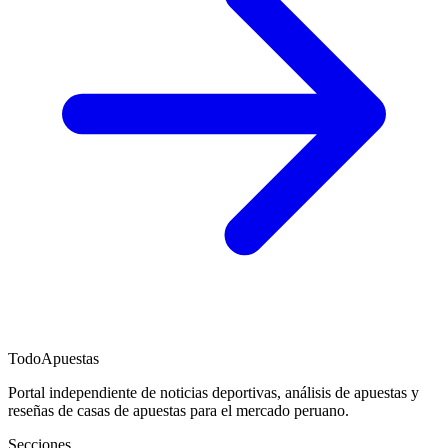
TodoApuestas
Portal independiente de noticias deportivas, análisis de apuestas y
reseñas de casas de apuestas para el mercado peruano.
Secciones