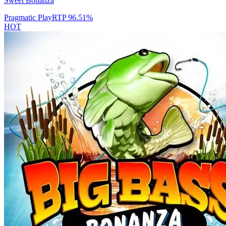
Sweet Bonanza
Pragmatic Play
RTP
96.51
%
HOT