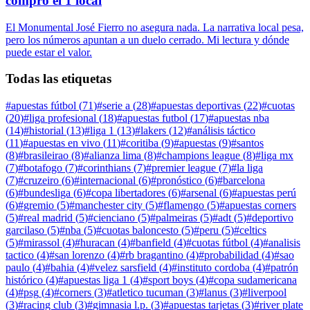
compro el 1 local
El Monumental José Fierro no asegura nada. La narrativa local pesa,
pero los números apuntan a un duelo cerrado. Mi lectura y dónde
puede estar el valor.
Todas las etiquetas
#
apuestas fútbol
(
71
)
#
serie a
(
28
)
#
apuestas deportivas
(
22
)
#
cuotas
(
20
)
#
liga profesional
(
18
)
#
apuestas futbol
(
17
)
#
apuestas nba
(
14
)
#
historial
(
13
)
#
liga 1
(
13
)
#
lakers
(
12
)
#
análisis táctico
(
11
)
#
apuestas en vivo
(
11
)
#
coritiba
(
9
)
#
apuestas
(
9
)
#
santos
(
8
)
#
brasileirao
(
8
)
#
alianza lima
(
8
)
#
champions league
(
8
)
#
liga mx
(
7
)
#
botafogo
(
7
)
#
corinthians
(
7
)
#
premier league
(
7
)
#
la liga
(
7
)
#
cruzeiro
(
6
)
#
internacional
(
6
)
#
pronóstico
(
6
)
#
barcelona
(
6
)
#
bundesliga
(
6
)
#
copa libertadores
(
6
)
#
arsenal
(
6
)
#
apuestas perú
(
6
)
#
gremio
(
5
)
#
manchester city
(
5
)
#
flamengo
(
5
)
#
apuestas corners
(
5
)
#
real madrid
(
5
)
#
cienciano
(
5
)
#
palmeiras
(
5
)
#
adt
(
5
)
#
deportivo
garcilaso
(
5
)
#
nba
(
5
)
#
cuotas baloncesto
(
5
)
#
peru
(
5
)
#
celtics
(
5
)
#
mirassol
(
4
)
#
huracan
(
4
)
#
banfield
(
4
)
#
cuotas fútbol
(
4
)
#
analisis
tactico
(
4
)
#
san lorenzo
(
4
)
#
rb bragantino
(
4
)
#
probabilidad
(
4
)
#
sao
paulo
(
4
)
#
bahia
(
4
)
#
velez sarsfield
(
4
)
#
instituto cordoba
(
4
)
#
patrón
histórico
(
4
)
#
apuestas liga 1
(
4
)
#
sport boys
(
4
)
#
copa sudamericana
(
4
)
#
psg
(
4
)
#
corners
(
3
)
#
atletico tucuman
(
3
)
#
lanus
(
3
)
#
liverpool
(
3
)
#
racing club
(
3
)
#
gimnasia l.p.
(
3
)
#
apuestas tarjetas
(
3
)
#
river plate