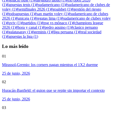
(
1
)
#
ignacio buse
(
1
)
#
alejandro tabilo
(
1
)
#
río open 2026
(
1
)
#
apuestas tenis
(
1
)
#
sudamericano
(
1
)
#
sudamericano de clubes de
voley
(
1
)
#
semifinales 2026
(
1
)
#
goalsbet
(
1
)
#
gestión del riesgo
(
1
)
#
todoapuestas
(
1
)
#
san martin voley
(
1
)
#
sudamericano de clubes
2026
(
1
)
#
unicaja
(
1
)
#
regatas lima
(
1
)
#
sudamericano de clubes voley
(
1
)
#
uviv
(
1
)
#
partidos
(
1
)
#
psg vs mónaco
(
1
)
#
champions league
2026
(
1
)
#
hora y canal
(
1
)
#
pedro aquino
(
1
)
#
clasico peruano
(
1
)
#
galatasaray
(
1
)
#
geminis
(
1
)
#
liga peruana
(
1
)
#
real sociedad
(
1
)
#
apuestas la liga
(
1
)
Lo más leído
01
Mirassol-Gremio: los corners pagan mientras el 1X2 duerme
25 de junio, 2026
02
Huracán-Banfield: el guion que se repite sin importar el contexto
25 de junio, 2026
03