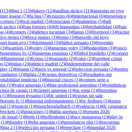
l
(
13
)
#
liga 1
(
13
)
#
lakers
(
12
)
#
análisis táctico
(
11
)
#
apuestas en vivo
mier league
(
7
)
#
la liga
(
7
)
#
cruzeiro
(
6
)
#
internacional
(
6
)
#
pronóstico
 corners
(
5
)
#
real madrid
(
5
)
#
cienciano
(
5
)
#
palmeiras
(
5
)
#
adt
is tactico
(
4
)
#
san lorenzo
(
4
)
#
rb bragantino
(
4
)
#
probabilidad
(
4
)
#
sao
sg
(
4
)
#
corners
(
3
)
#
atletico tucuman
(
3
)
#
lanus
(
3
)
#
liverpool
(
3
)
#
racing
ivo riestra
(
3
)
#
boca juniors
(
3
)
#
remo
(
3
)
#
newells old boys
port huancayo
(
3
)
#
dortmund
(
3
)
#
fútbol peruano
(
3
)
#
juventus
(
3
)
#
warriors
(
3
)
#
voley
(
3
)
#
apuestas voley
(
3
)
#
bodø/glimt
(
3
)
#
vasco
#
argentinos jrs
(
2
)
#
apuestas esquinas
(
2
)
#
fútbol brasileño
(
2
)
#
corners
)
#
fluminense
(
2
)
#
como
(
2
)
#
sassuolo
(
2
)
#
valor
(
2
)
#
sporting cristal
os
(
2
)
#
milan
(
2
)
#
atletico madrid
(
2
)
#
independiente del valle
tplay
(
2
)
#
tijuana
(
2
)
#
peru vs senegal
(
2
)
#
seleccion peruana
(
2
)
#
sorteo
cundarios
(
2
)
#
laliga
(
2
)
#
cuotas deportivas
(
2
)
#
resultados uni
robabilidad implicita
(
1
)
#
historial cruces
(
1
)
#
corners serie a
amx
(
1
)
#
valor apuestas
(
1
)
#
liga profesional argentina
(
1
)
#
estadisticas
ectura de cuotas
(
1
)
#
córners apuestas
(
1
)
#
as roma
(
1
)
#
fiorentina
a
(
1
)
#
houston dynamo
(
1
)
#
dc united
(
1
)
#
cuotas sin salir
#
toronto fc
(
1
)
#
historial enfrentamientos
(
1
)
#
sc freiburg
(
1
)
#
aston
onal
(
1
)
#
justicia
(
1
)
#
monchengladbach
(
1
)
#
valencia
(
1
)
#
fc cajamarca
#
rockets
(
1
)
#
posiciones
(
1
)
#
tabla apertura
(
1
)
#
serums 2026
 de brasil
(
1
)
#
betis
(
1
)
#
hoffenheim
(
1
)
#
ucv moquegua
(
1
)
#
play in
(
1
)
#
thunder
(
1
)
#
nba apuestas
(
1
)
#
pronósticos nba
(
1
)
#
encuestas
#
liga 2
(
1
)
#
selección peruana
(
1
)
#
repechaje
(
1
)
#
mundial 2026