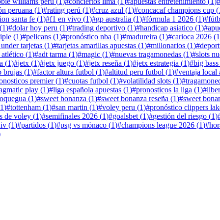
bbie williams peru
(
1
)
#
conciertos lima
(
1
)
#
apuestas entretenimiento
(
1
)
ión peruana
(
1
)
#
rating perú
(
1
)
#
cruz azul
(
1
)
#
concacaf champions cup
(
ion santa fe
(
1
)
#
f1 en vivo
(
1
)
#
gp australia
(
1
)
#
fórmula 1 2026
(
1
)
#
fút
(
1
)
#
dolar hoy peru
(
1
)
#
trading deportivo
(
1
)
#
handicap asiatico
(
1
)
#
apu
iple
(
1
)
#
pelicans
(
1
)
#
pronóstico nba
(
1
)
#
madureira
(
1
)
#
carioca 2026
(
1
 under tarjetas
(
1
)
#
tarjetas amarillas apuestas
(
1
)
#
millonarios
(
1
)
#
deport
 atlético
(
1
)
#
adt tarma
(
1
)
#
magic
(
1
)
#
nuevas tragamonedas
(
1
)
#
slots n
a
(
1
)
#
jetx
(
1
)
#
jetx juego
(
1
)
#
jetx reseña
(
1
)
#
jetx estrategia
(
1
)
#
big bass
b brujas
(
1
)
#
factor altura futbol
(
1
)
#
altitud peru futbol
(
1
)
#
ventaja local 
onosticos premier
(
1
)
#
cuotas futbol
(
1
)
#
volatilidad slots
(
1
)
#
tragamoned
agmatic play
(
1
)
#
liga española apuestas
(
1
)
#
pronosticos la liga
(
1
)
#
libe
oquegua
(
1
)
#
sweet bonanza
(
1
)
#
sweet bonanza reseña
(
1
)
#
sweet bonan
1
)
#
tottenham
(
1
)
#
san martin
(
1
)
#
voley peru
(
1
)
#
pronóstico clippers lak
s de voley
(
1
)
#
semifinales 2026
(
1
)
#
goalsbet
(
1
)
#
gestión del riesgo
(
1
)
iv
(
1
)
#
partidos
(
1
)
#
psg vs mónaco
(
1
)
#
champions league 2026
(
1
)
#
hor
)