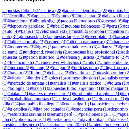
#
apuestas fútbol
(
71
)
#
serie a
(
28
)
#
apuestas deportivas
(
22
)
#
cuotas
(
2
(
11
)
#
coritiba
(
9
)
#
apuestas
(
9
)
#
santos
(
8
)
#
brasileirao
(
8
)
#
alianza lima
(
6
)
#
barcelona
(
6
)
#
bundesliga
(
6
)
#
copa libertadores
(
6
)
#
arsenal
(
6
)
#
ap
(
5
)
#
deportivo garcilaso
(
5
)
#
nba
(
5
)
#
cuotas baloncesto
(
5
)
#
peru
(
5
)
#
ce
paulo
(
4
)
#
bahia
(
4
)
#
velez sarsfield
(
4
)
#
instituto cordoba
(
4
)
#
patrón hi
club
(
3
)
#
gimnasia l.p.
(
3
)
#
apuestas tarjetas
(
3
)
#
river plate
(
3
)
#
barracas
(
3
)
#
talleres cordoba
(
3
)
#
córners
(
3
)
#
atletico paranaense
(
3
)
#
chapecoe
(
3
)
#
monterrey
(
3
)
#
tigres
(
3
)
#
apuestas baloncesto
(
3
)
#
alianza
(
3
)
#
pron
da gama
(
2
)
#
independ. rivadavia
(
2
)
#
apuestas liga profesional
(
2
)
#
atl
apuestas
(
2
)
#
patron historico
(
2
)
#
defensa y justicia
(
2
)
#
atlante fc
(
2
)
#
(
2
)
#
fc cincinnati
(
2
)
#
vancouver whitecaps
(
2
)
#
mls
(
2
)
#
independiente 
(
2
)
#
peruano
(
2
)
#
racing
(
2
)
#
melgar
(
2
)
#
noticias perú
(
2
)
#
liga 1 peru
(
(
2
)
#
bayern
(
2
)
#
futbol
(
2
)
#
chelsea
(
2
)
#
leverkusen
(
2
)
#
casino online
(
2
(
2
)
#
vitoria
(
1
)
#
under 2.5 goles
(
1
)
#
primera division
(
1
)
#
analisis corne
(
1
)
#
mercado de tarjetas
(
1
)
#
analisis
(
1
)
#
analisis táctico
(
1
)
#
toluca
(
1
)
(
1
)
#
bologna
(
1
)
#
lazio
(
1
)
#
apuestas futbol argentino
(
1
)
#
fbc melgar
(
1
(
1
)
#
atalanta
(
1
)
#
adt vs universitario
(
1
)
#
probabilidad implícita
(
1
)
#
tar
(
1
)
#
probabilidad apuestas
(
1
)
#
serie a brasileirao
(
1
)
#
gimnasia m.
(
1
)
#
villa
(
1
)
#
juan pablo ii college
(
1
)
#
cuotas liga 1
(
1
)
#
posiciones chelsea
(
1
)
#
u católica
(
1
)
#
liga pro ecuador
(
1
)
#
tendencias perú
(
1
)
#
deportivo 
(
1
)
#
resultados serums
(
1
)
#
serums perú
(
1
)
#
posiciones liga 1
(
1
)
#
apues
nba
(
1
)
#
phoenix suns
(
1
)
#
libertadores
(
1
)
#
playoffs nba
(
1
)
#
platense
(
presidenciales peru
(
1
)
#
elecciones perú 2026
(
1
)
#
intención de voto
(
1