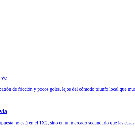
 ve
atrón de fricción y pocos goles, lejos del cómodo triunfo local que mu
via
puesta no está en el 1X2, sino en un mercado secundario que las casas