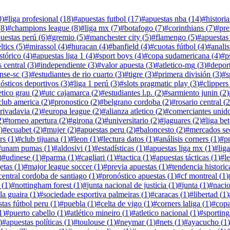
0
)
#
liga profesional
(
18
)
#
apuestas futbol
(
17
)
#
apuestas nba
(
14
)
#
historia
(
8
)
#
champions league
(
8
)
#
liga mx
(
7
)
#
botafogo
(
7
)
#
corinthians
(
7
)
#
pre
uestas perú
(
6
)
#
gremio
(
5
)
#
manchester city
(
5
)
#
flamengo
(
5
)
#
apuestas
ltics
(
5
)
#
mirassol
(
4
)
#
huracan
(
4
)
#
banfield
(
4
)
#
cuotas fútbol
(
4
)
#
analis
stórico
(
4
)
#
apuestas liga 1
(
4
)
#
sport boys
(
4
)
#
copa sudamericana
(
4
)
#
p
 central
(
3
)
#
independiente
(
3
)
#
valor apuesta
(
3
)
#
atletico-mg
(
3
)
#
deport
nse-sc
(
3
)
#
estudiantes de rio cuarto
(
3
)
#
tigre
(
3
)
#
primera división
(
3
)
#
s
ósticos deportivos
(
3
)
#
liga 1 perú
(
3
)
#
slots pragmatic play
(
3
)
#
clippers
etico grau
(
2
)
#
utc cajamarca
(
2
)
#
estudiantes l.p.
(
2
)
#
sarmiento junin
(
2
)
club america
(
2
)
#
pronostico
(
2
)
#
belgrano cordoba
(
2
)
#
rosario central
(
2
rivadavia
(
2
)
#
europa league
(
2
)
#
alianza atletico
(
2
)
#
comerciantes unid
2
)
#
torneo apertura
(
2
)
#
girona
(
2
)
#
universitario
(
2
)
#
jaguares
(
2
)
#
liga be
)
#
ecuabet
(
2
)
#
mujer
(
2
)
#
apuestas peru
(
2
)
#
baloncesto
(
2
)
#
mercados se
rs
(
1
)
#
club tijuana
(
1
)
#
leon
(
1
)
#
lectura datos
(
1
)
#
análisis corners
(
1
)
#
p
#
unam pumas
(
1
)
#
aldosivi
(
1
)
#
estadísticas
(
1
)
#
apuestas liga mx
(
1
)
#
lig
)
#
udinese
(
1
)
#
parma
(
1
)
#
cagliari
(
1
)
#
tactica
(
1
)
#
apuestas tácticas
(
1
)
#
l
jetas
(
1
)
#
major league soccer
(
1
)
#
previa apuestas
(
1
)
#
tendencia historic
central cordoba de santiago
(
1
)
#
pronóstico apuestas
(
1
)
#
cf montreal
(
1
)
(
1
)
#
nottingham forest
(
1
)
#
junta nacional de justicia
(
1
)
#
junta
(
1
)
#
naci
la guaira
(
1
)
#
sociedade esportiva palmeiras
(
1
)
#
caracas
(
1
)
#
libertad
(
1
)
tas fútbol peru
(
1
)
#
puebla
(
1
)
#
celta de vigo
(
1
)
#
corners laliga
(
1
)
#
copa
1
)
#
puerto cabello
(
1
)
#
atlético mineiro
(
1
)
#
atletico nacional
(
1
)
#
sporting
)
#
apuestas políticas
(
1
)
#
toulouse
(
1
)
#
neymar
(
1
)
#
nets
(
1
)
#
ayacucho
(
1
)