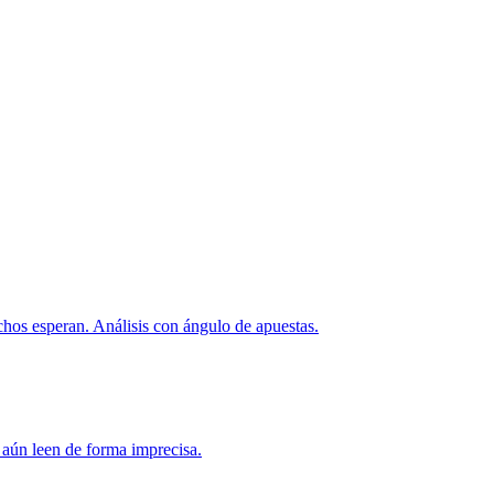
chos esperan. Análisis con ángulo de apuestas.
 aún leen de forma imprecisa.