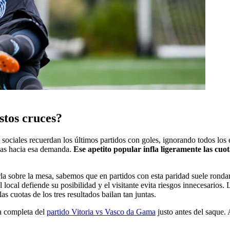
stos cruces?
es sociales recuerdan los últimos partidos con goles, ignorando todos l
neas hacia esa demanda.
Ese apetito popular infla ligeramente las cuo
la sobre la mesa, sabemos que en partidos con esta paridad suele rondar
ocal defiende su posibilidad y el visitante evita riesgos innecesarios. L
 cuotas de los tres resultados bailan tan juntas.
ra completa del
partido Vitoria vs Vasco da Gama
justo antes del saque. 