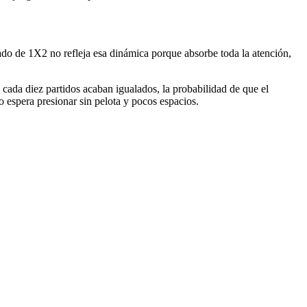
ado de 1X2 no refleja esa dinámica porque absorbe toda la atención,
e cada diez partidos acaban igualados, la probabilidad de que el
o espera presionar sin pelota y pocos espacios.