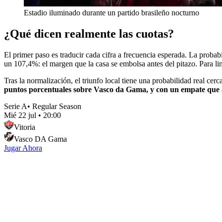
Estadio iluminado durante un partido brasileño nocturno
¿Qué dicen realmente las cuotas?
El primer paso es traducir cada cifra a frecuencia esperada. La probab
un 107,4%: el margen que la casa se embolsa antes del pitazo. Para li
Tras la normalización, el triunfo local tiene una probabilidad real cer
puntos porcentuales sobre Vasco da Gama, y con un empate que ab
Serie A
•
Regular Season
Mié 22 jul
•
20:00
Vitoria
Vasco DA Gama
Jugar Ahora