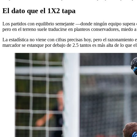
El dato que el 1X2 tapa
Los partidos con equilibrio semejante —donde ningún equipo supera
pero en el terreno suele traducirse en planteos conservadores, miedo a 
La estadística no viene con cifras precisas hoy, pero el razonamiento 
marcador se estanque por debajo de 2.5 tantos es más alta de lo que e