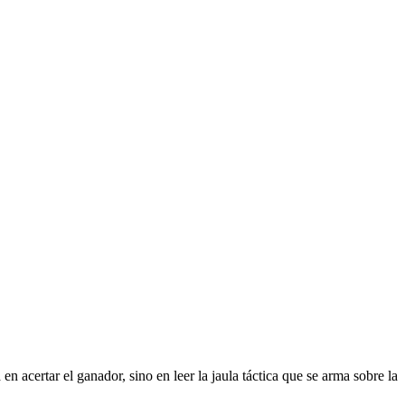
en acertar el ganador, sino en leer la jaula táctica que se arma sobre la