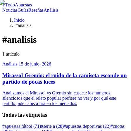
T
TodoApuestas
Noticias
Guías
Reseñas
Análisis
Inicio
›
#analisis
#
analisis
1
artículo
Análisis
·
15 de junio, 2026
Mirassol-Gremio: el ruido de la camiseta esconde un
partido de pocas luces
Analizamos el Mirassol vs Gremio sin casaca: los números
silenciosos que el relato popular prefiere no ver y por qué este
partido pide cabeza fría en los mercados.
Todas las etiquetas
#
apuestas fútbol
(
71
)
#
serie a
(
28
)
#
apuestas deportivas
(
22
)
#
cuotas