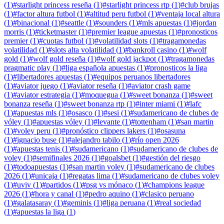
(
1
)
#
starlight princess reseña
(
1
)
#
starlight princess rtp
(
1
)
#
club brujas
(
1
)
#
factor altura futbol
(
1
)
#
altitud peru futbol
(
1
)
#
ventaja local altura
(
1
)
#
binacional
(
1
)
#
seattle
(
1
)
#
sounders
(
1
)
#
mls apuestas
(
1
)
#
jordan
morris
(
1
)
#
ticketmaster
(
1
)
#
premier league apuestas
(
1
)
#
pronosticos
premier
(
1
)
#
cuotas futbol
(
1
)
#
volatilidad slots
(
1
)
#
tragamonedas
volatilidad
(
1
)
#
slots alta volatilidad
(
1
)
#
bankroll casino
(
1
)
#
wolf
gold
(
1
)
#
wolf gold reseña
(
1
)
#
wolf gold jackpot
(
1
)
#
tragamonedas
pragmatic play
(
1
)
#
liga española apuestas
(
1
)
#
pronosticos la liga
(
1
)
#
libertadores apuestas
(
1
)
#
equipos peruanos libertadores
(
1
)
#
aviator juego
(
1
)
#
aviator reseña
(
1
)
#
aviator crash game
(
1
)
#
aviator estrategia
(
1
)
#
moquegua
(
1
)
#
sweet bonanza
(
1
)
#
sweet
bonanza reseña
(
1
)
#
sweet bonanza rtp
(
1
)
#
inter miami
(
1
)
#
lafc
(
1
)
#
apuestas mls
(
1
)
#
osasco
(
1
)
#
sesi
(
1
)
#
sudamericano de clubes de
vóley
(
1
)
#
apuestas vóley
(
1
)
#
levante
(
1
)
#
tottenham
(
1
)
#
san martin
(
1
)
#
voley peru
(
1
)
#
pronóstico clippers lakers
(
1
)
#
osasuna
(
1
)
#
ignacio buse
(
1
)
#
alejandro tabilo
(
1
)
#
río open 2026
(
1
)
#
apuestas tenis
(
1
)
#
sudamericano
(
1
)
#
sudamericano de clubes de
voley
(
1
)
#
semifinales 2026
(
1
)
#
goalsbet
(
1
)
#
gestión del riesgo
(
1
)
#
todoapuestas
(
1
)
#
san martin voley
(
1
)
#
sudamericano de clubes
2026
(
1
)
#
unicaja
(
1
)
#
regatas lima
(
1
)
#
sudamericano de clubes voley
(
1
)
#
uviv
(
1
)
#
partidos
(
1
)
#
psg vs mónaco
(
1
)
#
champions league
2026
(
1
)
#
hora y canal
(
1
)
#
pedro aquino
(
1
)
#
clasico peruano
(
1
)
#
galatasaray
(
1
)
#
geminis
(
1
)
#
liga peruana
(
1
)
#
real sociedad
(
1
)
#
apuestas la liga
(
1
)