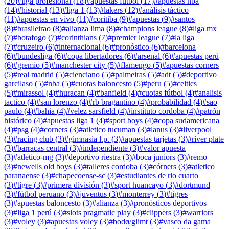
(
20
)
#
liga profesional
(
18
)
#
apuestas futbol
(
17
)
#
apuestas nba
(
14
)
#
historial
(
13
)
#
liga 1
(
13
)
#
lakers
(
12
)
#
análisis táctico
(
11
)
#
apuestas en vivo
(
11
)
#
coritiba
(
9
)
#
apuestas
(
9
)
#
santos
(
8
)
#
brasileirao
(
8
)
#
alianza lima
(
8
)
#
champions league
(
8
)
#
liga mx
(
7
)
#
botafogo
(
7
)
#
corinthians
(
7
)
#
premier league
(
7
)
#
la liga
(
7
)
#
cruzeiro
(
6
)
#
internacional
(
6
)
#
pronóstico
(
6
)
#
barcelona
(
6
)
#
bundesliga
(
6
)
#
copa libertadores
(
6
)
#
arsenal
(
6
)
#
apuestas perú
(
6
)
#
gremio
(
5
)
#
manchester city
(
5
)
#
flamengo
(
5
)
#
apuestas corners
(
5
)
#
real madrid
(
5
)
#
cienciano
(
5
)
#
palmeiras
(
5
)
#
adt
(
5
)
#
deportivo
garcilaso
(
5
)
#
nba
(
5
)
#
cuotas baloncesto
(
5
)
#
peru
(
5
)
#
celtics
(
5
)
#
mirassol
(
4
)
#
huracan
(
4
)
#
banfield
(
4
)
#
cuotas fútbol
(
4
)
#
analisis
tactico
(
4
)
#
san lorenzo
(
4
)
#
rb bragantino
(
4
)
#
probabilidad
(
4
)
#
sao
paulo
(
4
)
#
bahia
(
4
)
#
velez sarsfield
(
4
)
#
instituto cordoba
(
4
)
#
patrón
histórico
(
4
)
#
apuestas liga 1
(
4
)
#
sport boys
(
4
)
#
copa sudamericana
(
4
)
#
psg
(
4
)
#
corners
(
3
)
#
atletico tucuman
(
3
)
#
lanus
(
3
)
#
liverpool
(
3
)
#
racing club
(
3
)
#
gimnasia l.p.
(
3
)
#
apuestas tarjetas
(
3
)
#
river plate
(
3
)
#
barracas central
(
3
)
#
independiente
(
3
)
#
valor apuesta
(
3
)
#
atletico-mg
(
3
)
#
deportivo riestra
(
3
)
#
boca juniors
(
3
)
#
remo
(
3
)
#
newells old boys
(
3
)
#
talleres cordoba
(
3
)
#
córners
(
3
)
#
atletico
paranaense
(
3
)
#
chapecoense-sc
(
3
)
#
estudiantes de rio cuarto
(
3
)
#
tigre
(
3
)
#
primera división
(
3
)
#
sport huancayo
(
3
)
#
dortmund
(
3
)
#
fútbol peruano
(
3
)
#
juventus
(
3
)
#
monterrey
(
3
)
#
tigres
(
3
)
#
apuestas baloncesto
(
3
)
#
alianza
(
3
)
#
pronósticos deportivos
(
3
)
#
liga 1 perú
(
3
)
#
slots pragmatic play
(
3
)
#
clippers
(
3
)
#
warriors
(
3
)
#
voley
(
3
)
#
apuestas voley
(
3
)
#
bodø/glimt
(
3
)
#
vasco da gama