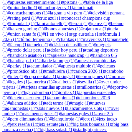
(
1
)
#
apuestas entretenimiento
(
1
)
#
pistons
(
1
)
#
tabla de la liga
(
1
)
#
union berlin
(
1
)
#
hamburger sv
(
1
)
#
cincinnati
(
1
)
#
concachampions
(
1
)
#
la granja vip peru
(
1
)
#
televisión peruana
(
1
)
#
rating perú
(
1
)
#
cruz azul
(
1
)
#
concacaf champions cup
(
1
)
#
formula 1
(
1
)
#
kimi antonelli
(
1
)
#
ferrari
(
1
)
#
juarez
(
1
)
#
betano
(
1
)
#
kaizen gaming
(
1
)
#
bonos apuestas
(
1
)
#
cajamarca
(
1
)
#
uefa
(
1
)
#
union santa fe
(
1
)
#
f1 en vivo
(
1
)
#
gp australia
(
1
)
#
fórmula 1
2026
(
1
)
#
fútbol femenino
(
1
)
#
chankas
(
1
)
#
mavericks
(
1
)
#
mansfield
(
1
)
#
fa cup
(
1
)
#
emelec
(
1
)
#
clásico del astillero
(
1
)
#
nuggets
(
1
)
#
precio dolar peru
(
1
)
#
dolar hoy peru
(
1
)
#
trading deportivo
(
1
)
#
handicap asiatico
(
1
)
#
apuestas handicap
(
1
)
#
handicap 0.5
(
1
)
#
handicap -1
(
1
)
#
dia de la mujer
(
1
)
#
apuestas combinadas
(
1
)
#
parlay
(
1
)
#
acumulador
(
1
)
#
apuesta multiple
(
1
)
#
pelicans
(
1
)
#
pronóstico nba
(
1
)
#
madureira
(
1
)
#
carioca 2026
(
1
)
#
carabobo
(
1
)
#
inter
(
1
)
#
copa de italia
(
1
)
#
kings
(
1
)
#
lebron james
(
1
)
#
normas
(
1
)
#
legales
(
1
)
#
america
(
1
)
#
real betis
(
1
)
#
sevilla
(
1
)
#
over under
tarjetas
(
1
)
#
tarjetas amarillas apuestas
(
1
)
#
millonarios
(
1
)
#
deportivo
pereira
(
1
)
#
liga colombia
(
1
)
#
gorillaz
(
1
)
#
apuestas especiales
(
1
)
#
ticketmaster peru
(
1
)
#
champions
(
1
)
#
champions 2026
(
1
)
#
alianza atlético
(
1
)
#
adt tarma
(
1
)
#
magic
(
1
)
#
nuevas
tragamonedas
(
1
)
#
slots nuevos
(
1
)
#
lanzamientos slots
(
1
)
#
over
under
(
1
)
#
mas menos goles
(
1
)
#
apuestas goles
(
1
)
#
over 2.5
(
1
)
#
peru eliminatorias
(
1
)
#
blanquirroja
(
1
)
#
jetx
(
1
)
#
jetx juego
(
1
)
#
jetx reseña
(
1
)
#
jetx estrategia
(
1
)
#
big bass bonanza
(
1
)
#
big bass
bonanza reseña
(
1
)
#
big bass splash
(
1
)
#
starlight princess