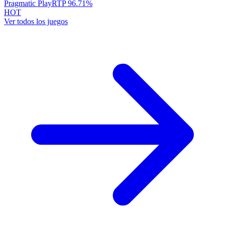
Pragmatic Play
RTP
96.71
%
HOT
Ver todos los juegos