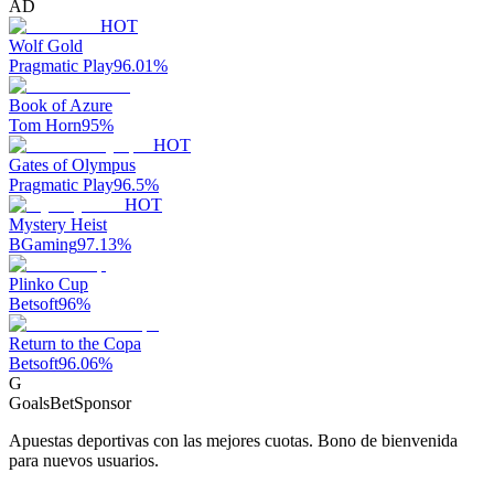
AD
HOT
Wolf Gold
Pragmatic Play
96.01
%
Book of Azure
Tom Horn
95
%
HOT
Gates of Olympus
Pragmatic Play
96.5
%
HOT
Mystery Heist
BGaming
97.13
%
Plinko Cup
Betsoft
96
%
Return to the Copa
Betsoft
96.06
%
G
GoalsBet
Sponsor
Apuestas deportivas con las mejores cuotas. Bono de bienvenida
para nuevos usuarios.