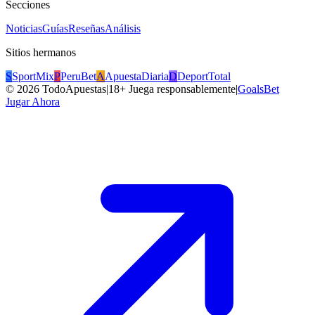
Secciones
Noticias
Guías
Reseñas
Análisis
Sitios hermanos
S
SportMix
P
PeruBet
A
ApuestaDiaria
D
DeportTotal
©
2026
TodoApuestas
|
18+ Juega responsablemente
|
GoalsBet
Jugar Ahora