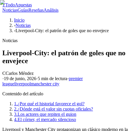
T
TodoApuestas
Noticias
Guías
Reseñas
Análisis
Inicio
›
Noticias
›
Liverpool-City: el patrón de goles que no envejece
Noticias
Liverpool-City: el patrón de goles que no
envejece
C
Carlos Méndez
·
19 de junio, 2026
·
5 min
de lectura
·
premier
league
liverpool
manchester city
Contenido del artículo
1.
¿Por qué el historial favorece el gol?
2.
¿Dónde está el valor sin cuotas oficiales?
3.
Los actores que repiten el guion
4.
El córner, el mercado silencioso
Liverpool y Manchester City protagonizan un clásico moderno en la