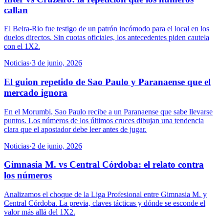
callan
El Beira-Rio fue testigo de un patrón incómodo para el local en los
duelos directos. Sin cuotas oficiales, los antecedentes piden cautela
con el 1X2.
Noticias
·
3 de junio, 2026
El guion repetido de Sao Paulo y Paranaense que el
mercado ignora
En el Morumbi, Sao Paulo recibe a un Paranaense que sabe llevarse
puntos. Los números de los últimos cruces dibujan una tendencia
clara que el apostador debe leer antes de jugar.
Noticias
·
2 de junio, 2026
Gimnasia M. vs Central Córdoba: el relato contra
los números
Analizamos el choque de la Liga Profesional entre Gimnasia M. y
Central Córdoba. La previa, claves tácticas y dónde se esconde el
valor más allá del 1X2.