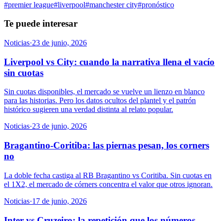
#
premier league
#
liverpool
#
manchester city
#
pronóstico
Te puede interesar
Noticias
·
23 de junio, 2026
Liverpool vs City: cuando la narrativa llena el vacío
sin cuotas
Sin cuotas disponibles, el mercado se vuelve un lienzo en blanco
para las historias. Pero los datos ocultos del plantel y el patrón
histórico sugieren una verdad distinta al relato popular.
Noticias
·
23 de junio, 2026
Bragantino-Coritiba: las piernas pesan, los corners
no
La doble fecha castiga al RB Bragantino vs Coritiba. Sin cuotas en
el 1X2, el mercado de córners concentra el valor que otros ignoran.
Noticias
·
17 de junio, 2026
Inter vs Cruzeiro: la repetición que los números