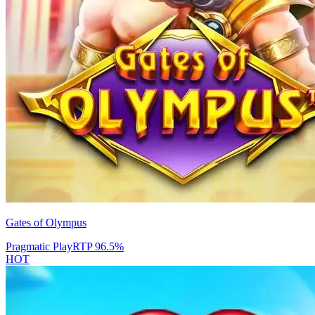
Gates of Olympus
Pragmatic Play
RTP
96.5
%
HOT