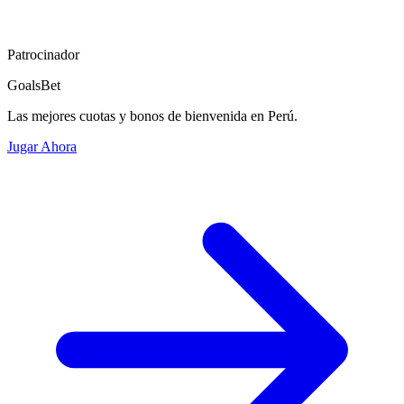
Patrocinador
GoalsBet
Las mejores cuotas y bonos de bienvenida en Perú.
Jugar Ahora