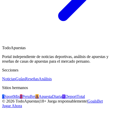
TodoApuestas
Portal independiente de noticias deportivas, análisis de apuestas y
reseñas de casas de apuestas para el mercado peruano.
Secciones
Noticias
Guías
Reseñas
Análisis
Sitios hermanos
S
SportMix
P
PeruBet
A
ApuestaDiaria
D
DeportTotal
©
2026
TodoApuestas
|
18+ Juega responsablemente
|
GoalsBet
Jugar Ahora