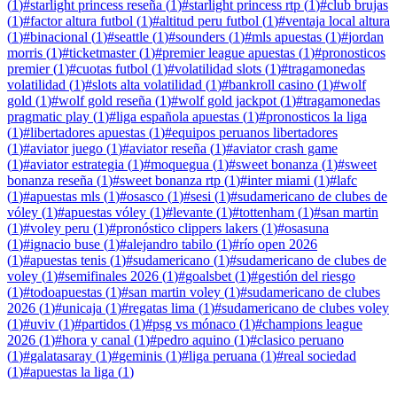
(
1
)
#
starlight princess reseña
(
1
)
#
starlight princess rtp
(
1
)
#
club brujas
(
1
)
#
factor altura futbol
(
1
)
#
altitud peru futbol
(
1
)
#
ventaja local altura
(
1
)
#
binacional
(
1
)
#
seattle
(
1
)
#
sounders
(
1
)
#
mls apuestas
(
1
)
#
jordan
morris
(
1
)
#
ticketmaster
(
1
)
#
premier league apuestas
(
1
)
#
pronosticos
premier
(
1
)
#
cuotas futbol
(
1
)
#
volatilidad slots
(
1
)
#
tragamonedas
volatilidad
(
1
)
#
slots alta volatilidad
(
1
)
#
bankroll casino
(
1
)
#
wolf
gold
(
1
)
#
wolf gold reseña
(
1
)
#
wolf gold jackpot
(
1
)
#
tragamonedas
pragmatic play
(
1
)
#
liga española apuestas
(
1
)
#
pronosticos la liga
(
1
)
#
libertadores apuestas
(
1
)
#
equipos peruanos libertadores
(
1
)
#
aviator juego
(
1
)
#
aviator reseña
(
1
)
#
aviator crash game
(
1
)
#
aviator estrategia
(
1
)
#
moquegua
(
1
)
#
sweet bonanza
(
1
)
#
sweet
bonanza reseña
(
1
)
#
sweet bonanza rtp
(
1
)
#
inter miami
(
1
)
#
lafc
(
1
)
#
apuestas mls
(
1
)
#
osasco
(
1
)
#
sesi
(
1
)
#
sudamericano de clubes de
vóley
(
1
)
#
apuestas vóley
(
1
)
#
levante
(
1
)
#
tottenham
(
1
)
#
san martin
(
1
)
#
voley peru
(
1
)
#
pronóstico clippers lakers
(
1
)
#
osasuna
(
1
)
#
ignacio buse
(
1
)
#
alejandro tabilo
(
1
)
#
río open 2026
(
1
)
#
apuestas tenis
(
1
)
#
sudamericano
(
1
)
#
sudamericano de clubes de
voley
(
1
)
#
semifinales 2026
(
1
)
#
goalsbet
(
1
)
#
gestión del riesgo
(
1
)
#
todoapuestas
(
1
)
#
san martin voley
(
1
)
#
sudamericano de clubes
2026
(
1
)
#
unicaja
(
1
)
#
regatas lima
(
1
)
#
sudamericano de clubes voley
(
1
)
#
uviv
(
1
)
#
partidos
(
1
)
#
psg vs mónaco
(
1
)
#
champions league
2026
(
1
)
#
hora y canal
(
1
)
#
pedro aquino
(
1
)
#
clasico peruano
(
1
)
#
galatasaray
(
1
)
#
geminis
(
1
)
#
liga peruana
(
1
)
#
real sociedad
(
1
)
#
apuestas la liga
(
1
)