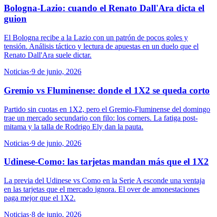
Bologna-Lazio: cuando el Renato Dall'Ara dicta el
guion
El Bologna recibe a la Lazio con un patrón de pocos goles y
tensión. Análisis táctico y lectura de apuestas en un duelo que el
Renato Dall'Ara suele dictar.
Noticias
·
9 de junio, 2026
Gremio vs Fluminense: donde el 1X2 se queda corto
Partido sin cuotas en 1X2, pero el Gremio-Fluminense del domingo
trae un mercado secundario con filo: los corners. La fatiga post-
mitama y la talla de Rodrigo Ely dan la pauta.
Noticias
·
9 de junio, 2026
Udinese-Como: las tarjetas mandan más que el 1X2
La previa del Udinese vs Como en la Serie A esconde una ventaja
en las tarjetas que el mercado ignora. El over de amonestaciones
paga mejor que el 1X2.
Noticias
·
8 de junio, 2026