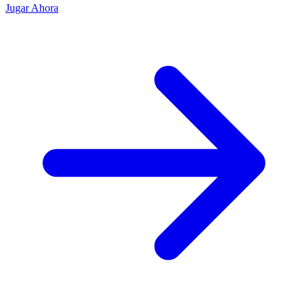
Jugar Ahora