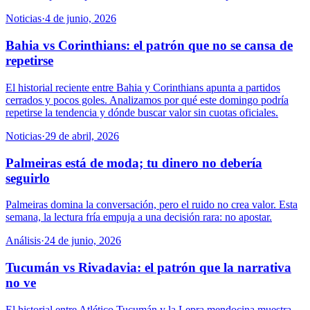
Noticias
·
4 de junio, 2026
Bahia vs Corinthians: el patrón que no se cansa de
repetirse
El historial reciente entre Bahia y Corinthians apunta a partidos
cerrados y pocos goles. Analizamos por qué este domingo podría
repetirse la tendencia y dónde buscar valor sin cuotas oficiales.
Noticias
·
29 de abril, 2026
Palmeiras está de moda; tu dinero no debería
seguirlo
Palmeiras domina la conversación, pero el ruido no crea valor. Esta
semana, la lectura fría empuja a una decisión rara: no apostar.
Análisis
·
24 de junio, 2026
Tucumán vs Rivadavia: el patrón que la narrativa
no ve
El historial entre Atlético Tucumán y la Lepra mendocina muestra