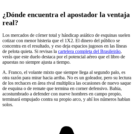
¿Dónde encuentra el apostador la ventaja
real?
Los mercados de córner total y hándicap asiático de esquinas suelen
cotizar con menor histeria que el 1X2. El dinero del público se
concentra en el resultado, y eso deja espacios jugosos en las líneas
de pelota quieta. Si revisas la
cartelera completa del Brasileirão
,
verás que este duelo destaca por el potencial aéreo que el libro de
apuestas no siempre ajusta a tiempo.
A. Franco, el volante mixto que siempre llega al segundo palo, es
otra razón para mirar hacia arriba. No es un goleador, pero su lectura
de los rechaces en área rival multiplica las ocasiones de nuevo saque
de esquina o de remate que termina en corner defensivo. Bahia,
acostumbrado a defender con nueve hombres en campo propio,
terminará empujado contra su propio arco, y ahí los números hablan
solos.