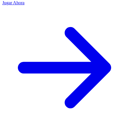
Jugar Ahora