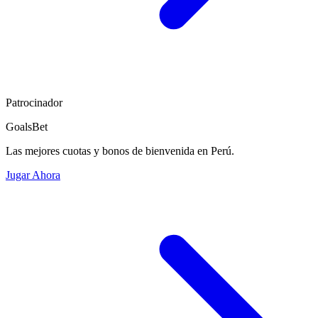
Patrocinador
GoalsBet
Las mejores cuotas y bonos de bienvenida en Perú.
Jugar Ahora