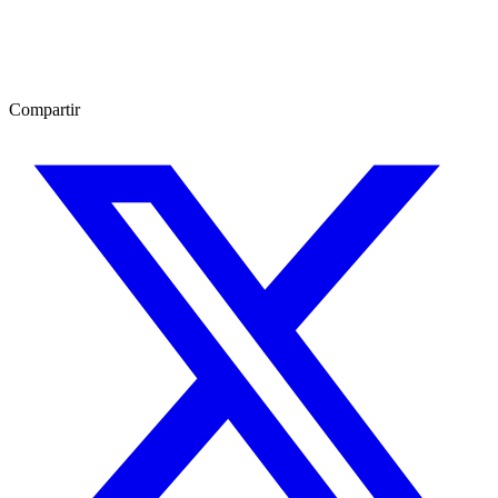
Compartir