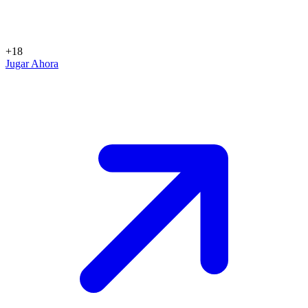
+18
Jugar Ahora