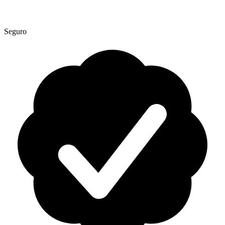
Seguro