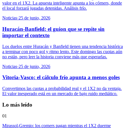
valor en el 1X2. La apuesta inteligente apunta a los córners, donde
el local forzará jugadas detenidas. Análisis frío.
Noticias
·
25 de junio, 2026
Huracán-Banfield: el guion que se repite sin
importar el contexto
Los duelos entre Huracán y Banfield tienen una tendencia histórica
a terminar con poco gol y ritmo lento. Este domingo las cuotas aún
no están, pero leer la historia conviene más que esperarlas.
Noticias
·
25 de junio, 2026
Vitoria-Vasco: el cálculo frío apunta a menos goles
Convertimos las cuotas a probabilidad real y el 1X2 no da ventaja.
El valor inesperado está en un mercado de bajo ruido mediático.
Lo más leído
01
Mirassol-Gremio: los corners pagan mientras el 1X2 duerme