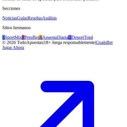
Secciones
Noticias
Guías
Reseñas
Análisis
Sitios hermanos
S
SportMix
P
PeruBet
A
ApuestaDiaria
D
DeportTotal
©
2026
TodoApuestas
|
18+ Juega responsablemente
|
GoalsBet
Jugar Ahora