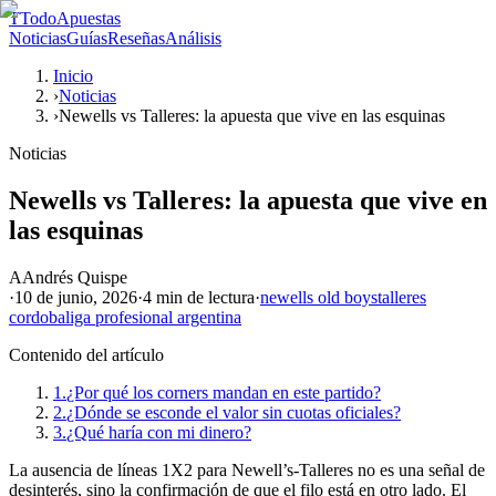
T
TodoApuestas
Noticias
Guías
Reseñas
Análisis
Inicio
›
Noticias
›
Newells vs Talleres: la apuesta que vive en las esquinas
Noticias
Newells vs Talleres: la apuesta que vive en
las esquinas
A
Andrés Quispe
·
10 de junio, 2026
·
4 min
de lectura
·
newells old boys
talleres
cordoba
liga profesional argentina
Contenido del artículo
1.
¿Por qué los corners mandan en este partido?
2.
¿Dónde se esconde el valor sin cuotas oficiales?
3.
¿Qué haría con mi dinero?
La ausencia de líneas 1X2 para Newell’s-Talleres no es una señal de
desinterés, sino la confirmación de que el filo está en otro lado. El