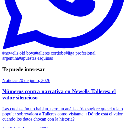
#
newells old boys
#
talleres cordoba
#
liga profesional
argentina
#
apuestas esquinas
Te puede interesar
Noticias
·
20 de junio, 2026
Números contra narrativa en Newells-Talleres: el
valor silencioso
Las cuotas aún no hablan, pero un análisis frío sugiere que el relato
popular sobrevalora a Talleres como visitante. ¿Dónde está el valor
cuando los datos chocan con la historia?