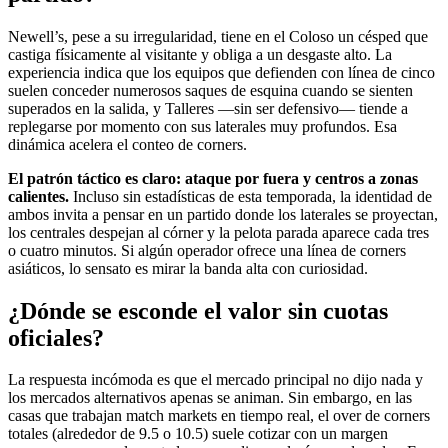
Newell’s, pese a su irregularidad, tiene en el Coloso un césped que
castiga físicamente al visitante y obliga a un desgaste alto. La
experiencia indica que los equipos que defienden con línea de cinco
suelen conceder numerosos saques de esquina cuando se sienten
superados en la salida, y Talleres —sin ser defensivo— tiende a
replegarse por momento con sus laterales muy profundos. Esa
dinámica acelera el conteo de corners.
El patrón táctico es claro: ataque por fuera y centros a zonas
calientes.
Incluso sin estadísticas de esta temporada, la identidad de
ambos invita a pensar en un partido donde los laterales se proyectan,
los centrales despejan al córner y la pelota parada aparece cada tres
o cuatro minutos. Si algún operador ofrece una línea de corners
asiáticos, lo sensato es mirar la banda alta con curiosidad.
¿Dónde se esconde el valor sin cuotas
oficiales?
La respuesta incómoda es que el mercado principal no dijo nada y
los mercados alternativos apenas se animan. Sin embargo, en las
casas que trabajan match markets en tiempo real, el over de corners
totales (alrededor de 9.5 o 10.5) suele cotizar con un margen