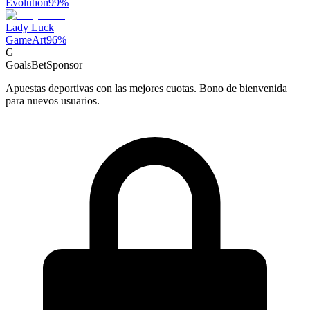
Evolution
99
%
Lady Luck
GameArt
96
%
G
GoalsBet
Sponsor
Apuestas deportivas con las mejores cuotas. Bono de bienvenida
para nuevos usuarios.