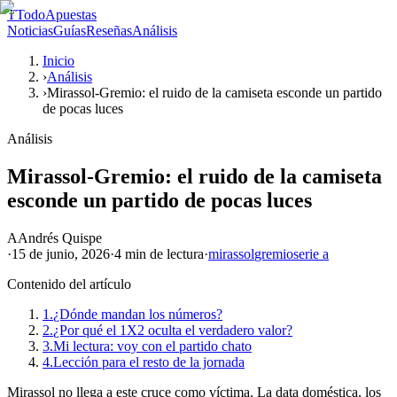
T
TodoApuestas
Noticias
Guías
Reseñas
Análisis
Inicio
›
Análisis
›
Mirassol-Gremio: el ruido de la camiseta esconde un partido
de pocas luces
Análisis
Mirassol-Gremio: el ruido de la camiseta
esconde un partido de pocas luces
A
Andrés Quispe
·
15 de junio, 2026
·
4 min
de lectura
·
mirassol
gremio
serie a
Contenido del artículo
1.
¿Dónde mandan los números?
2.
¿Por qué el 1X2 oculta el verdadero valor?
3.
Mi lectura: voy con el partido chato
4.
Lección para el resto de la jornada
Mirassol no llega a este cruce como víctima. La data doméstica, los