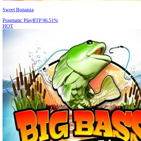
Sweet Bonanza
Pragmatic Play
RTP
96.51
%
HOT