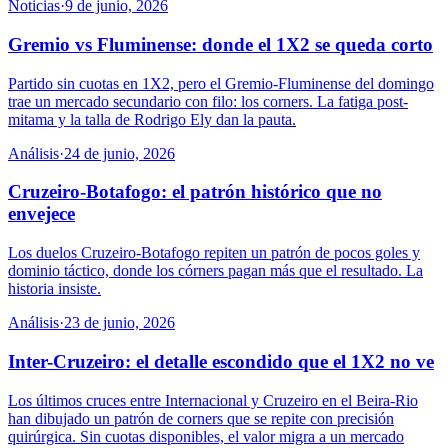
Noticias
·
9 de junio, 2026
Gremio vs Fluminense: donde el 1X2 se queda corto
Partido sin cuotas en 1X2, pero el Gremio-Fluminense del domingo
trae un mercado secundario con filo: los corners. La fatiga post-
mitama y la talla de Rodrigo Ely dan la pauta.
Análisis
·
24 de junio, 2026
Cruzeiro-Botafogo: el patrón histórico que no
envejece
Los duelos Cruzeiro-Botafogo repiten un patrón de pocos goles y
dominio táctico, donde los córners pagan más que el resultado. La
historia insiste.
Análisis
·
23 de junio, 2026
Inter-Cruzeiro: el detalle escondido que el 1X2 no ve
Los últimos cruces entre Internacional y Cruzeiro en el Beira-Rio
han dibujado un patrón de corners que se repite con precisión
quirúrgica. Sin cuotas disponibles, el valor migra a un mercado