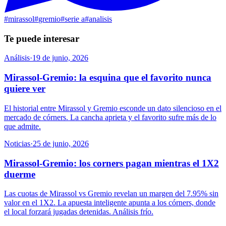
#
mirassol
#
gremio
#
serie a
#
analisis
Te puede interesar
Análisis
·
19 de junio, 2026
Mirassol-Gremio: la esquina que el favorito nunca
quiere ver
El historial entre Mirassol y Gremio esconde un dato silencioso en el
mercado de córners. La cancha aprieta y el favorito sufre más de lo
que admite.
Noticias
·
25 de junio, 2026
Mirassol-Gremio: los corners pagan mientras el 1X2
duerme
Las cuotas de Mirassol vs Gremio revelan un margen del 7.95% sin
valor en el 1X2. La apuesta inteligente apunta a los córners, donde
el local forzará jugadas detenidas. Análisis frío.