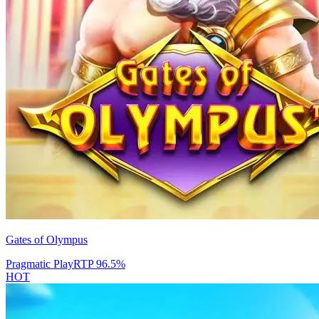
Gates of Olympus
Pragmatic Play
RTP
96.5
%
HOT