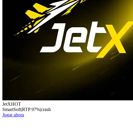
JetX
HOT
SmartSoft
|
RTP
97
%
|
crash
Jugar ahora