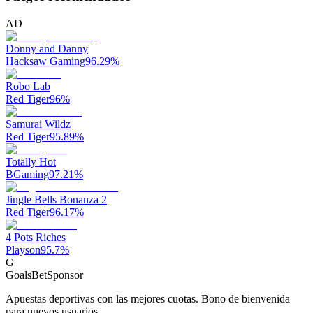
AD
Donny and Danny
Hacksaw Gaming
96.29
%
Robo Lab
Red Tiger
96
%
Samurai Wildz
Red Tiger
95.89
%
Totally Hot
BGaming
97.21
%
Jingle Bells Bonanza 2
Red Tiger
96.17
%
4 Pots Riches
Playson
95.7
%
G
GoalsBet
Sponsor
Apuestas deportivas con las mejores cuotas. Bono de bienvenida
para nuevos usuarios.