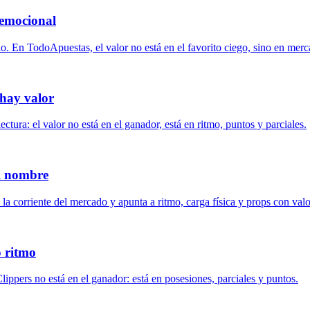
 emocional
o. En TodoApuestas, el valor no está en el favorito ciego, sino en merc
 hay valor
ura: el valor no está en el ganador, está en ritmo, puntos y parciales.
el nombre
a corriente del mercado y apunta a ritmo, carga física y props con valo
o ritmo
ippers no está en el ganador: está en posesiones, parciales y puntos.