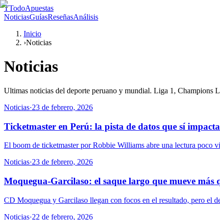
T
TodoApuestas
Noticias
Guías
Reseñas
Análisis
Inicio
›
Noticias
Noticias
Ultimas noticias del deporte peruano y mundial. Liga 1, Champions Lea
Noticias
·
23 de febrero, 2026
Ticketmaster en Perú: la pista de datos que sí impact
El boom de ticketmaster por Robbie Williams abre una lectura poco v
Noticias
·
23 de febrero, 2026
Moquegua-Garcilaso: el saque largo que mueve más 
CD Moquegua y Garcilaso llegan con focos en el resultado, pero el det
Noticias
·
22 de febrero, 2026