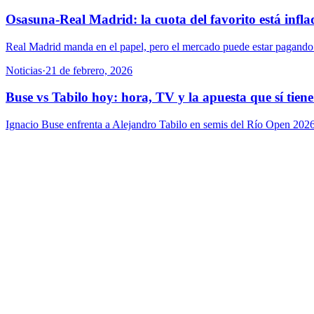
Osasuna-Real Madrid: la cuota del favorito está infla
Real Madrid manda en el papel, pero el mercado puede estar pagando
Noticias
·
21 de febrero, 2026
Buse vs Tabilo hoy: hora, TV y la apuesta que sí tiene
Ignacio Buse enfrenta a Alejandro Tabilo en semis del Río Open 2026. 