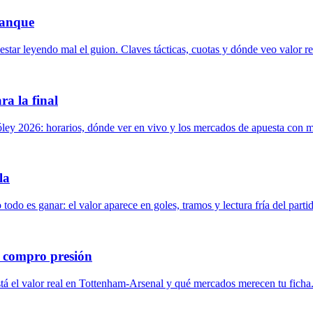
ranque
ar leyendo mal el guion. Claves tácticas, cuotas y dónde veo valor re
ra la final
ey 2026: horarios, dónde ver en vivo y los mercados de apuesta con me
la
todo es ganar: el valor aparece en goles, tramos y lectura fría del parti
 compro presión
stá el valor real en Tottenham-Arsenal y qué mercados merecen tu ficha