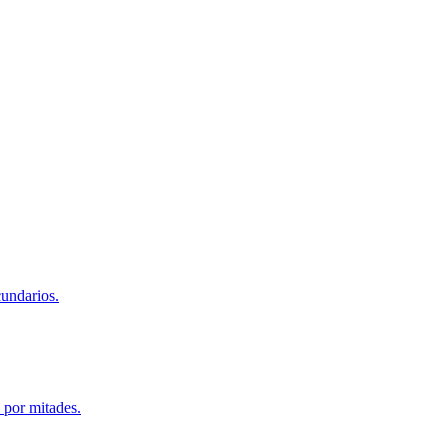
cundarios.
 por mitades.