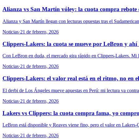
Alianza vs San Martín vóley: la cuota compra rebote
Alianza y San Martín llegan con lecturas opuestas tras el Sudamerican
Noticias
·
21 de febrero, 2026
Clippers-Lakers: la cuota se mueve por LeBron y ahí
Con LeBron en duda, el mercado gira rápido en Clippers-Lakers. Mi lect
Noticias
·
21 de febrero, 2026
Clippers-Lakers: el valor real está en el ritmo, no en 
El derbi de Los Ángeles mueve apuestas en Perú: mi lectura va contra l
Noticias
·
21 de febrero, 2026
Lakers vs Clippers: la cuota compra fama, yo compr
LeBron está disponible y Reaves viene fino, pero el valor en Lakers-Cl
Noticias
·
21 de febrero, 2026