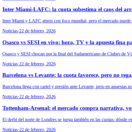
Inter Miami-LAFC: la cuota subestima el caos del ar
Inter Miami y LAFC abren con foco mundial, pero el mercado puede est
Noticias
·
22 de febrero, 2026
Osasco vs SESI en vivo: hora, TV y la apuesta fina pa
Osasco y SESI chocan por la final del Sudamericano de Clubes de Vól
Noticias
·
22 de febrero, 2026
Barcelona vs Levante: la cuota favorece, pero no rega
Barcelona llega con cartel y presión ante Levante, pero en apuestas no 
Noticias
·
22 de febrero, 2026
Tottenham-Arsenal: el mercado compra narrativa, yo
El derbi del norte de Londres se juega también en las cuotas: dónde e
Noticias
·
22 de febrero, 2026