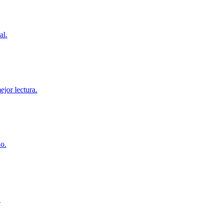
al.
jor lectura.
do.
.