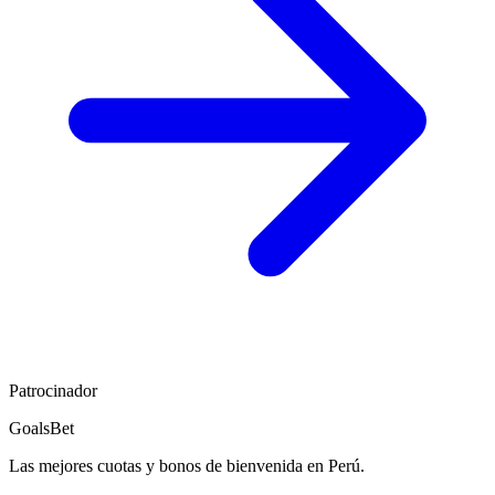
Patrocinador
GoalsBet
Las mejores cuotas y bonos de bienvenida en Perú.