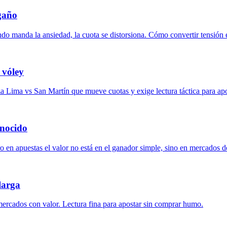
ngaño
o manda la ansiedad, la cuota se distorsiona. Cómo convertir tensión e
 vóley
 Lima vs San Martín que mueve cuotas y exige lectura táctica para apo
onocido
o en apuestas el valor no está en el ganador simple, sino en mercados 
larga
n mercados con valor. Lectura fina para apostar sin comprar humo.