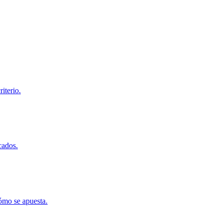
iterio.
cados.
cómo se apuesta.