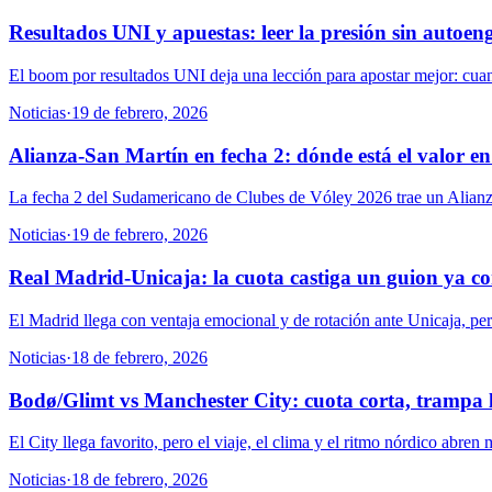
Resultados UNI y apuestas: leer la presión sin autoe
El boom por resultados UNI deja una lección para apostar mejor: cuand
Noticias
·
19 de febrero, 2026
Alianza-San Martín en fecha 2: dónde está el valor en
La fecha 2 del Sudamericano de Clubes de Vóley 2026 trae un Alianza
Noticias
·
19 de febrero, 2026
Real Madrid-Unicaja: la cuota castiga un guion ya c
El Madrid llega con ventaja emocional y de rotación ante Unicaja, per
Noticias
·
18 de febrero, 2026
Bodø/Glimt vs Manchester City: cuota corta, trampa 
El City llega favorito, pero el viaje, el clima y el ritmo nórdico abre
Noticias
·
18 de febrero, 2026