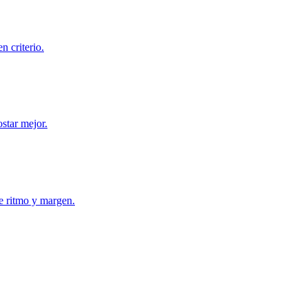
n criterio.
star mejor.
de ritmo y margen.