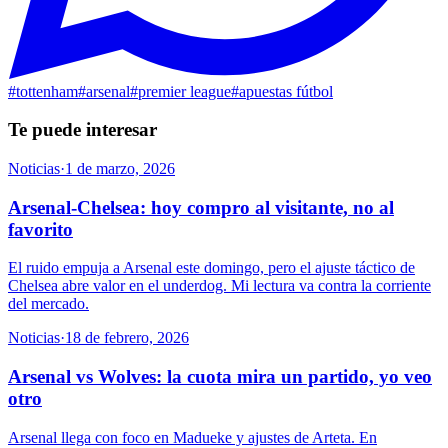
#
tottenham
#
arsenal
#
premier league
#
apuestas fútbol
Te puede interesar
Noticias
·
1 de marzo, 2026
Arsenal-Chelsea: hoy compro al visitante, no al
favorito
El ruido empuja a Arsenal este domingo, pero el ajuste táctico de
Chelsea abre valor en el underdog. Mi lectura va contra la corriente
del mercado.
Noticias
·
18 de febrero, 2026
Arsenal vs Wolves: la cuota mira un partido, yo veo
otro
Arsenal llega con foco en Madueke y ajustes de Arteta. En