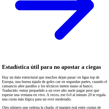
Estadística útil para no apostar a ciegas
Hay un dato estructural que muchos dejan pasar: en ligas top de
Europa, una buena tajada de goles cae en segundas partes, cuando el
cansancio abre pasillos y los técnicos meten mano al banco.
Traducido: entrar prepartido a un over alto suele pagar peor que
esperar una ventana en vivo. A veces, ese 0-0 al minuto 20 te regala
una cuota más lógica para un over moderado.
Otro número que ordena la charla: el margen real entre cuotas de