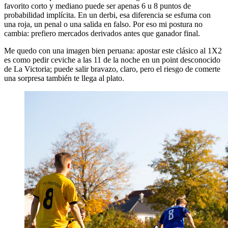
favorito corto y mediano puede ser apenas 6 u 8 puntos de
probabilidad implícita. En un derbi, esa diferencia se esfuma con
una roja, un penal o una salida en falso. Por eso mi postura no
cambia: prefiero mercados derivados antes que ganador final.
Me quedo con una imagen bien peruana: apostar este clásico al 1X2
es como pedir ceviche a las 11 de la noche en un point desconocido
de La Victoria; puede salir bravazo, claro, pero el riesgo de comerte
una sorpresa también te llega al plato.