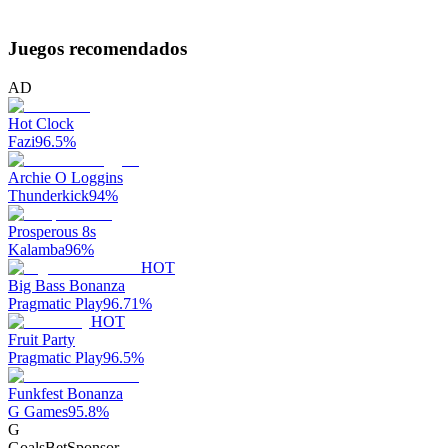
Juegos recomendados
AD
Hot Clock
Fazi
96.5
%
Archie O Loggins
Thunderkick
94
%
Prosperous 8s
Kalamba
96
%
HOT
Big Bass Bonanza
Pragmatic Play
96.71
%
HOT
Fruit Party
Pragmatic Play
96.5
%
Funkfest Bonanza
G Games
95.8
%
G
GoalsBet
Sponsor