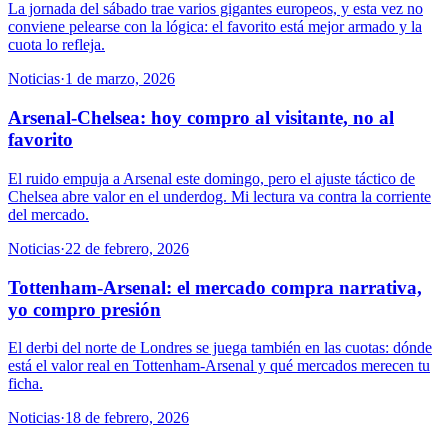
La jornada del sábado trae varios gigantes europeos, y esta vez no
conviene pelearse con la lógica: el favorito está mejor armado y la
cuota lo refleja.
Noticias
·
1 de marzo, 2026
Arsenal-Chelsea: hoy compro al visitante, no al
favorito
El ruido empuja a Arsenal este domingo, pero el ajuste táctico de
Chelsea abre valor en el underdog. Mi lectura va contra la corriente
del mercado.
Noticias
·
22 de febrero, 2026
Tottenham-Arsenal: el mercado compra narrativa,
yo compro presión
El derbi del norte de Londres se juega también en las cuotas: dónde
está el valor real en Tottenham-Arsenal y qué mercados merecen tu
ficha.
Noticias
·
18 de febrero, 2026