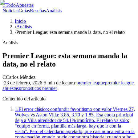
T
TodoApuestas
Noticias
Guías
Reseñas
Análisis
Inicio
›
Análisis
›
Premier League: esta semana manda la data, no el relato
Análisis
Premier League: esta semana manda la
data, no el relato
C
Carlos Méndez
·
23 de febrero, 2026
·
5 min
de lectura
·
premier league
premier league
apuestas
pronosticos premier
Contenido del artículo
1.
El error clásico: confundir favoritismo con valor Viernes 27,
Wolves vs Aston Villa: 3.85, 3.70 y 1.85. Esa cuota principal
deja a Villa alrededor de 54.1% implícito. El relato va solo:
“equipo en forma, plantilla más larga, hay que ir con la
visita”. Pero el calendario apretado, que casi nunca entra en la
conversación grande, suele contar otra historia: cuando sube