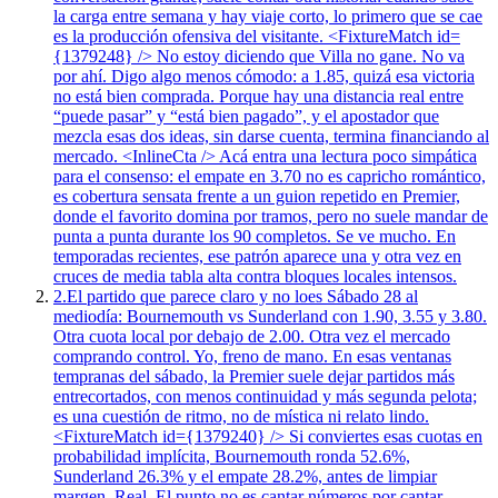
la carga entre semana y hay viaje corto, lo primero que se cae
es la producción ofensiva del visitante. <FixtureMatch id=
{1379248} /> No estoy diciendo que Villa no gane. No va
por ahí. Digo algo menos cómodo: a 1.85, quizá esa victoria
no está bien comprada. Porque hay una distancia real entre
“puede pasar” y “está bien pagado”, y el apostador que
mezcla esas dos ideas, sin darse cuenta, termina financiando al
mercado. <InlineCta /> Acá entra una lectura poco simpática
para el consenso: el empate en 3.70 no es capricho romántico,
es cobertura sensata frente a un guion repetido en Premier,
donde el favorito domina por tramos, pero no suele mandar de
punta a punta durante los 90 completos. Se ve mucho. En
temporadas recientes, ese patrón aparece una y otra vez en
cruces de media tabla alta contra bloques locales intensos.
2.
El partido que parece claro y no loes Sábado 28 al
mediodía: Bournemouth vs Sunderland con 1.90, 3.55 y 3.80.
Otra cuota local por debajo de 2.00. Otra vez el mercado
comprando control. Yo, freno de mano. En esas ventanas
tempranas del sábado, la Premier suele dejar partidos más
entrecortados, con menos continuidad y más segunda pelota;
es una cuestión de ritmo, no de mística ni relato lindo.
<FixtureMatch id={1379240} /> Si conviertes esas cuotas en
probabilidad implícita, Bournemouth ronda 52.6%,
Sunderland 26.3% y el empate 28.2%, antes de limpiar
margen. Real. El punto no es cantar números por cantar