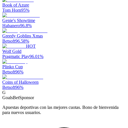
Book of Azure
Tom Horn
95
%
Genie's Showtime
Habanero
96.8
%
Greedy Goblins Xmas
Betsoft
96.58
%
HOT
Wolf Gold
Pragmatic Play
96.01
%
Plinko Cup
Betsoft
96
%
Coins of Halloween
Betsoft
96
%
G
GoalsBet
Sponsor
Apuestas deportivas con las mejores cuotas. Bono de bienvenida
para nuevos usuarios.