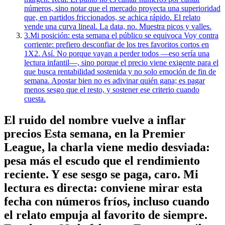
números, sino notar que el mercado proyecta una superioridad
que, en partidos friccionados, se achica rápido. El relato
vende una curva lineal. La data, no. Muestra picos y valles.
3.
Mi posición: esta semana el público se equivoca Voy contra
corriente: prefiero desconfiar de los tres favoritos cortos en
1X2. Así. No porque vayan a perder todos —eso sería una
lectura infantil—, sino porque el precio viene exigente para el
que busca rentabilidad sostenida y no solo emoción de fin de
semana. Apostar bien no es adivinar quién gana; es pagar
menos sesgo que el resto, y sostener ese criterio cuando
cuesta.
El ruido del nombre vuelve a inflar
precios Esta semana, en la Premier
League, la charla viene medio desviada:
pesa más el escudo que el rendimiento
reciente. Y ese sesgo se paga, caro. Mi
lectura es directa: conviene mirar esta
fecha con números fríos, incluso cuando
el relato empuja al favorito de siempre.