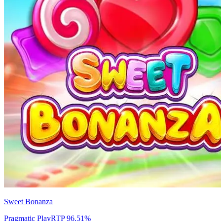
Sweet Bonanza
Pragmatic Play
RTP
96.51
%