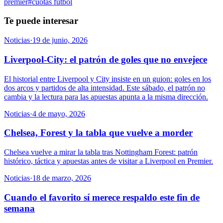
premier
#
cuotas futbol
Te puede interesar
Noticias
·
19 de junio, 2026
Liverpool-City: el patrón de goles que no envejece
El historial entre Liverpool y City insiste en un guion: goles en los
dos arcos y partidos de alta intensidad. Este sábado, el patrón no
cambia y la lectura para las apuestas apunta a la misma dirección.
Noticias
·
4 de mayo, 2026
Chelsea, Forest y la tabla que vuelve a morder
Chelsea vuelve a mirar la tabla tras Nottingham Forest: patrón
histórico, táctica y apuestas antes de visitar a Liverpool en Premier.
Noticias
·
18 de marzo, 2026
Cuando el favorito sí merece respaldo este fin de
semana