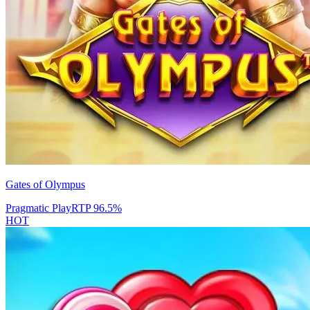
Gates of Olympus
Pragmatic Play
RTP
96.5
%
HOT