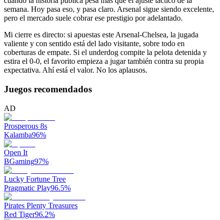
cuándo la historia pública pesa más que el ajuste táctico de la
semana. Hoy pasa eso, y pasa claro. Arsenal sigue siendo excelente,
pero el mercado suele cobrar ese prestigio por adelantado.
Mi cierre es directo: si apuestas este Arsenal-Chelsea, la jugada
valiente y con sentido está del lado visitante, sobre todo en
coberturas de empate. Si el underdog compite la pelota detenida y
estira el 0-0, el favorito empieza a jugar también contra su propia
expectativa. Ahí está el valor. No los aplausos.
Juegos recomendados
AD
Prosperous 8s
Kalamba
96
%
Open It
BGaming
97
%
Lucky Fortune Tree
Pragmatic Play
96.5
%
Pirates Plenty Treasures
Red Tiger
96.2
%