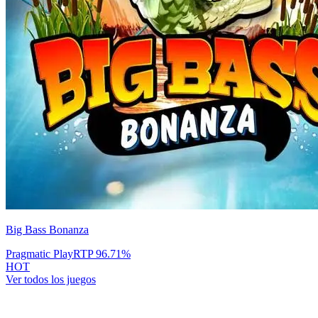
Big Bass Bonanza
Pragmatic Play
RTP
96.71
%
HOT
Ver todos los juegos