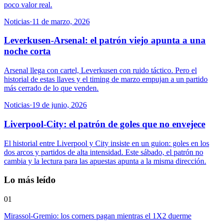
poco valor real.
Noticias
·
11 de marzo, 2026
Leverkusen-Arsenal: el patrón viejo apunta a una
noche corta
Arsenal llega con cartel, Leverkusen con ruido táctico. Pero el
historial de estas llaves y el timing de marzo empujan a un partido
más cerrado de lo que venden.
Noticias
·
19 de junio, 2026
Liverpool-City: el patrón de goles que no envejece
El historial entre Liverpool y City insiste en un guion: goles en los
dos arcos y partidos de alta intensidad. Este sábado, el patrón no
cambia y la lectura para las apuestas apunta a la misma dirección.
Lo más leído
01
Mirassol-Gremio: los corners pagan mientras el 1X2 duerme