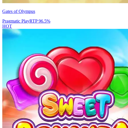
Gates of Olympus
Pragmatic Play
RTP
96.5
%
HOT