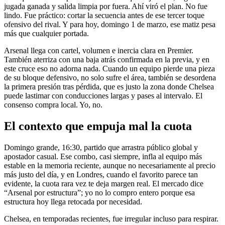
jugada ganada y salida limpia por fuera. Ahí viró el plan. No fue
lindo. Fue práctico: cortar la secuencia antes de ese tercer toque
ofensivo del rival. Y para hoy, domingo 1 de marzo, ese matiz pesa
más que cualquier portada.
Arsenal llega con cartel, volumen e inercia clara en Premier.
También aterriza con una baja atrás confirmada en la previa, y en
este cruce eso no adorna nada. Cuando un equipo pierde una pieza
de su bloque defensivo, no solo sufre el área, también se desordena
la primera presión tras pérdida, que es justo la zona donde Chelsea
puede lastimar con conducciones largas y pases al intervalo. El
consenso compra local. Yo, no.
El contexto que empuja mal la cuota
Domingo grande, 16:30, partido que arrastra público global y
apostador casual. Ese combo, casi siempre, infla al equipo más
estable en la memoria reciente, aunque no necesariamente al precio
más justo del día, y en Londres, cuando el favorito parece tan
evidente, la cuota rara vez te deja margen real. El mercado dice
“Arsenal por estructura”; yo no lo compro entero porque esa
estructura hoy llega retocada por necesidad.
Chelsea, en temporadas recientes, fue irregular incluso para respirar.