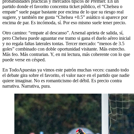
probabilidades prácticas y mercados típicos de Premier. En un
partido donde el favorito concentra ticket público, el “Chelsea o
empate” suele pagar bastante por encima de lo que su riesgo real
sugiere, y también me gusta “Chelsea +0.5” asiático si aparece por
encima de par. Es incómoda, sí. Por eso mismo suele tener precio.
Otro camino: “empate al descanso”. Arsenal aprieta de salida, sí,
pero Chelsea puede aguantar ese tramo si gana el duelo aéreo inicial
y no regala faltas laterales tontas. Tercer mercado: “menos de 3.5
goles” combinado con doble oportunidad visitante. Más estrecho.
Más feo. Más contrarian. Y, en mi lectura, más coherente con lo que
puede verse en césped.
En TodoApuestas ya vimos este patrón muchas veces: cuando todo
el debate gira sobre el favorito, el valor nace en el partido que nadie
quiere imaginar. No es romanticismo del débil. Es precio contra
narrativa. Narrativa, pura.