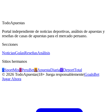
TodoApuestas
Portal independiente de noticias deportivas, análisis de apuestas y
reseñas de casas de apuestas para el mercado peruano.
Secciones
Noticias
Guías
Reseñas
Análisis
Sitios hermanos
S
SportMix
P
PeruBet
A
ApuestaDiaria
D
DeportTotal
©
2026
TodoApuestas
|
18+ Juega responsablemente
|
GoalsBet
Jugar Ahora