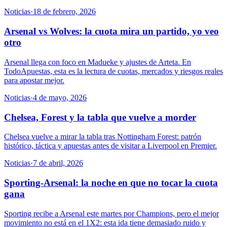
Noticias
·
18 de febrero, 2026
Arsenal vs Wolves: la cuota mira un partido, yo veo
otro
Arsenal llega con foco en Madueke y ajustes de Arteta. En
TodoApuestas, esta es la lectura de cuotas, mercados y riesgos reales
para apostar mejor.
Noticias
·
4 de mayo, 2026
Chelsea, Forest y la tabla que vuelve a morder
Chelsea vuelve a mirar la tabla tras Nottingham Forest: patrón
histórico, táctica y apuestas antes de visitar a Liverpool en Premier.
Noticias
·
7 de abril, 2026
Sporting-Arsenal: la noche en que no tocar la cuota
gana
Sporting recibe a Arsenal este martes por Champions, pero el mejor
movimiento no está en el 1X2: esta ida tiene demasiado ruido y