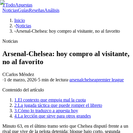
T
TodoApuestas
Noticias
Guías
Reseñas
Análisis
Inicio
›
Noticias
›
Arsenal-Chelsea: hoy compro al visitante, no al favorito
Noticias
Arsenal-Chelsea: hoy compro al visitante,
no al favorito
C
Carlos Méndez
·
1 de marzo, 2026
·
5 min
de lectura
·
arsenal
chelsea
premier league
Contenido del artículo
1.
El contexto que empuja mal la cuota
2.
La jugada táctica que puede romper el libreto
3.
Cómo lo traduzco a apuesta hoy
4.
La lección que sirve para otros grandes
Minuto 63, en el último tramo serio que Chelsea disputó frente a un
rival que vive de la pelota detenida: bloque bajo corto, segunda