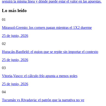
seguirá la misma línea y dónde puede estar el valor en las apuestas.
Lo más leído
01
Mirassol-Gremio: los corners pagan mientras el 1X2 duerme
25 de junio, 2026
02
Huracán-Banfield: el guion que se repite sin importar el contexto
25 de junio, 2026
03
Vitoria-Vasco: el cálculo frío apunta a menos goles
25 de junio, 2026
04
Tucumán vs Rivadavia: el patrón que la narrativa no ve