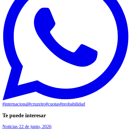
#
internacional
#
cruzeiro
#
cuotas
#
probabilidad
Te puede interesar
Noticias
·
22 de junio, 2026