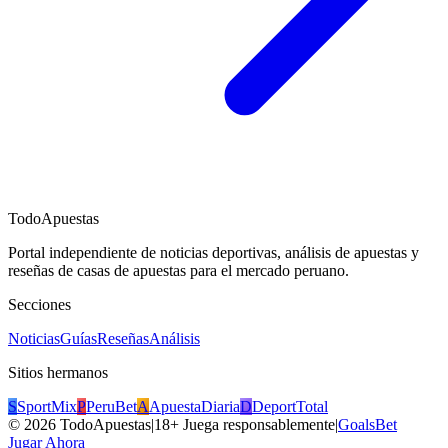
TodoApuestas
Portal independiente de noticias deportivas, análisis de apuestas y
reseñas de casas de apuestas para el mercado peruano.
Secciones
Noticias
Guías
Reseñas
Análisis
Sitios hermanos
S
SportMix
P
PeruBet
A
ApuestaDiaria
D
DeportTotal
©
2026
TodoApuestas
|
18+ Juega responsablemente
|
GoalsBet
Jugar Ahora