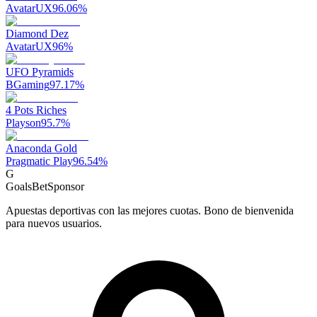
AvatarUX
96.06
%
Diamond Dez
AvatarUX
96
%
UFO Pyramids
BGaming
97.17
%
4 Pots Riches
Playson
95.7
%
Anaconda Gold
Pragmatic Play
96.54
%
G
GoalsBet
Sponsor
Apuestas deportivas con las mejores cuotas. Bono de bienvenida
para nuevos usuarios.