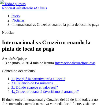
T
TodoApuestas
Noticias
Guías
Reseñas
Análisis
Inicio
›
Noticias
›
Internacional vs Cruzeiro: cuando la pinta de local no paga
Noticias
Internacional vs Cruzeiro: cuando la
pinta de local no paga
A
Andrés Quispe
·
13 de junio, 2026
·
4 min
de lectura
·
internacional
cruzeiro
cuotas
Contenido del artículo
1.
¿Por qué la narrativa infla al local?
2.
El silencio de los números
3.
¿Dónde aparece el valor real?
4.
¿Cruzeiro botará el favoritismo al arranque?
El duelo entre Internacional y Cruzeiro del 22 de julio todavía no
abre mercados, pero la narrativa ya rueda: local fuerte, visitante