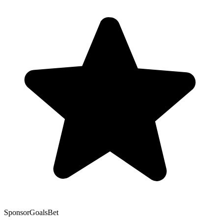
Sponsor
GoalsBet