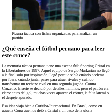
Pizarra táctica con fichas organizadas para analizar un
partido
¿Qué enseña el fútbol peruano para leer
este cruce?
La memoria táctica peruana tiene una escena útil: Sporting Cristal en
la Libertadores de 1997. Aquel equipo de Sergio Markarián no llegó
a la final solo por inspiración; llegó porque sabía cuándo acelerar
por fuera, cuándo juntar pases para atraer rivales y cuándo
transformar un rechazo rival en una segunda jugada. Contra
Cruzeiro, la serie se decidió por detalles mínimos, pero el patrón era
claro: antes del gol, muchas veces aparece el córner, la falta lateral o
el despeje apurado.
Esa idea viaja bien a Coritiba-Internacional. En Brasil, como en
aquella Copa que nos dejó a Cristal a un paso de la gloria