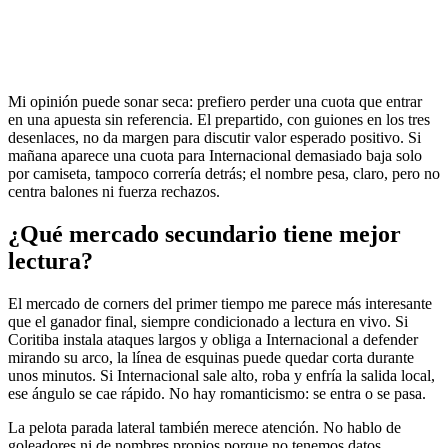
Mi opinión puede sonar seca: prefiero perder una cuota que entrar
en una apuesta sin referencia. El prepartido, con guiones en los tres
desenlaces, no da margen para discutir valor esperado positivo. Si
mañana aparece una cuota para Internacional demasiado baja solo
por camiseta, tampoco correría detrás; el nombre pesa, claro, pero no
centra balones ni fuerza rechazos.
¿Qué mercado secundario tiene mejor
lectura?
El mercado de corners del primer tiempo me parece más interesante
que el ganador final, siempre condicionado a lectura en vivo. Si
Coritiba instala ataques largos y obliga a Internacional a defender
mirando su arco, la línea de esquinas puede quedar corta durante
unos minutos. Si Internacional sale alto, roba y enfría la salida local,
ese ángulo se cae rápido. No hay romanticismo: se entra o se pasa.
La pelota parada lateral también merece atención. No hablo de
goleadores ni de nombres propios porque no tenemos datos