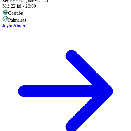
Serie A
•
Regular Season
Mié 22 jul
•
20:00
Coritiba
Palmeiras
Jugar Ahora