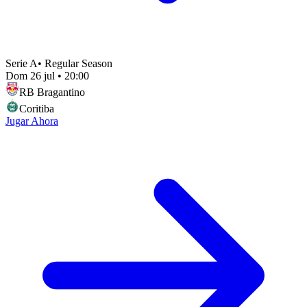
Serie A
•
Regular Season
Dom 26 jul
•
20:00
RB Bragantino
Coritiba
Jugar Ahora