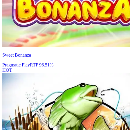
Sweet Bonanza
Pragmatic Play
RTP
96.51
%
HOT