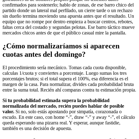
confirmados para sostenerlo; hablo de zonas, de ese barro chico del
partido donde un lateral mal perfilado, un cierre tarde o un rechazo
sin dueño termina moviendo una apuesta antes que el resultado. Un
equipo que no rompe por dentro empieza a buscar centros, rebotes,
faltas cerca del costado y segundas pelotas. Ese barro táctico mueve
mercados chicos antes de que el público casual mire la pantalla.
¿Cómo normalizaríamos si aparecen
cuotas antes del domingo?
El procedimiento sería mecánico. Tomas cada cuota disponible,
calculas 1/cuota y conviertes a porcentaje. Luego sumas los tres
porcentajes brutos; si el total supera el 100%, esa diferencia es el
margen de la casa. Para normalizar, divides cada probabilidad bruta
entre la suma total. Recién ahí comparas contra tu estimación propia.
Si tu probabilidad estimada supera la probabilidad
normalizada del mercado, recién puedes hablar de posible
valor.
Si no, solo estás apostando por simpatía, corazonada o
escudo. En este caso, con home “-”, draw “-” y away “-”, el cálculo
queda esperando una pizarra real. Y esperar, aunque fastidie,
también es una decisión de apuesta.