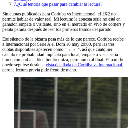
7.
¿Qué tendría que pasar para cambiar la lectura?
Sin cuotas publicadas para Coritiba vs Internacional, el 1X2 no
permite hablar de valor real. Mi lectura: la apuesta seria no está en
ganador, empate o visitante, sino en el mercado en vivo de corners y
pelota parada después de leer los primeros tramos del partido.
Ese silencio de la pizarra pesa más de lo que parece. Coritiba recibe
a Internacional por Serie A el Dom 10 may 20:00, pero las tres
cuotas disponibles aparecen como “- / - / -”, así que cualquier
cálculo de probabilidad implícita para local, empate o visita sería
humo con corbata, bien bonito quizá, pero humo al final. El partido
puede seguirse desde la
vista detallada de Coritiba vs Internacional
,
pero la lectura previa pide freno de mano.