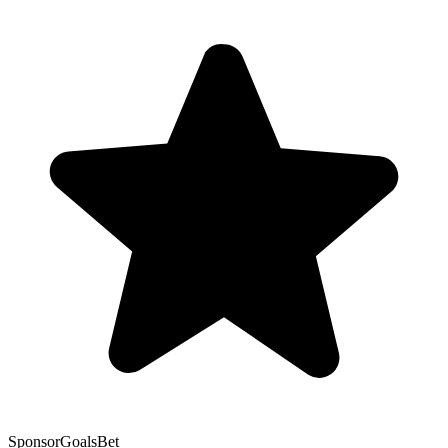
Sponsor
GoalsBet