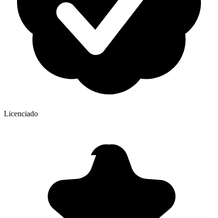
Licenciado