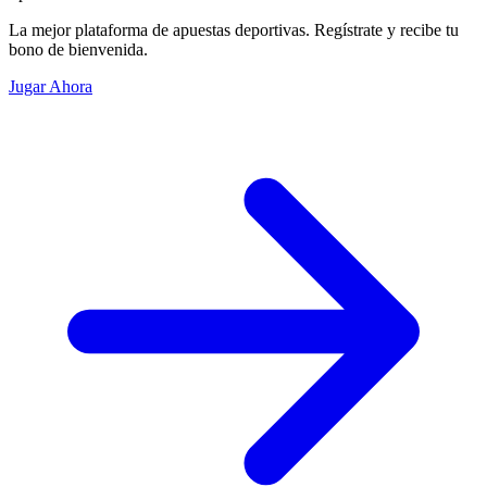
La mejor plataforma de apuestas deportivas. Regístrate y recibe tu
bono de bienvenida.
Jugar Ahora