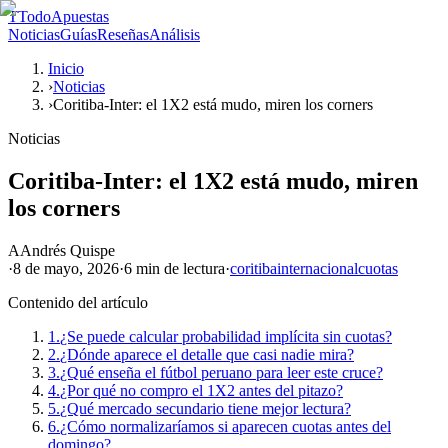
T
TodoApuestas
Noticias
Guías
Reseñas
Análisis
Inicio
›
Noticias
›
Coritiba-Inter: el 1X2 está mudo, miren los corners
Noticias
Coritiba-Inter: el 1X2 está mudo, miren
los corners
A
Andrés Quispe
·
8 de mayo, 2026
·
6 min
de lectura
·
coritiba
internacional
cuotas
Contenido del artículo
1.
¿Se puede calcular probabilidad implícita sin cuotas?
2.
¿Dónde aparece el detalle que casi nadie mira?
3.
¿Qué enseña el fútbol peruano para leer este cruce?
4.
¿Por qué no compro el 1X2 antes del pitazo?
5.
¿Qué mercado secundario tiene mejor lectura?
6.
¿Cómo normalizaríamos si aparecen cuotas antes del
domingo?