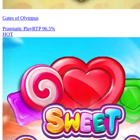
Gates of Olympus
Pragmatic Play
RTP
96.5
%
HOT