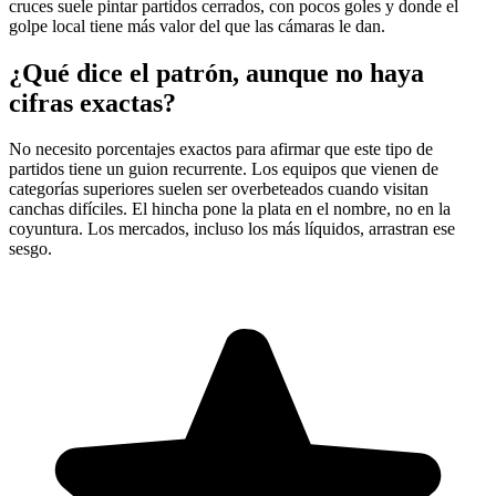
cruces suele pintar partidos cerrados, con pocos goles y donde el
golpe local tiene más valor del que las cámaras le dan.
¿Qué dice el patrón, aunque no haya
cifras exactas?
No necesito porcentajes exactos para afirmar que este tipo de
partidos tiene un guion recurrente. Los equipos que vienen de
categorías superiores suelen ser overbeteados cuando visitan
canchas difíciles. El hincha pone la plata en el nombre, no en la
coyuntura. Los mercados, incluso los más líquidos, arrastran ese
sesgo.