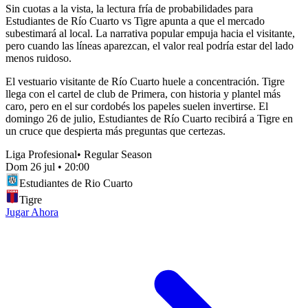
Sin cuotas a la vista, la lectura fría de probabilidades para
Estudiantes de Río Cuarto vs Tigre apunta a que el mercado
subestimará al local. La narrativa popular empuja hacia el visitante,
pero cuando las líneas aparezcan, el valor real podría estar del lado
menos ruidoso.
El vestuario visitante de Río Cuarto huele a concentración. Tigre
llega con el cartel de club de Primera, con historia y plantel más
caro, pero en el sur cordobés los papeles suelen invertirse. El
domingo 26 de julio, Estudiantes de Río Cuarto recibirá a Tigre en
un cruce que despierta más preguntas que certezas.
Liga Profesional
•
Regular Season
Dom 26 jul
•
20:00
Estudiantes de Rio Cuarto
Tigre
Jugar Ahora