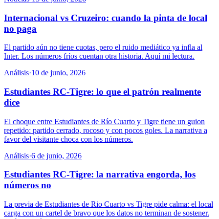
Internacional vs Cruzeiro: cuando la pinta de local
no paga
El partido aún no tiene cuotas, pero el ruido mediático ya infla al
Inter. Los números fríos cuentan otra historia. Aquí mi lectura.
Análisis
·
10 de junio, 2026
Estudiantes RC-Tigre: lo que el patrón realmente
dice
El choque entre Estudiantes de Río Cuarto y Tigre tiene un guion
repetido: partido cerrado, rocoso y con pocos goles. La narrativa a
favor del visitante choca con los números.
Análisis
·
6 de junio, 2026
Estudiantes RC-Tigre: la narrativa engorda, los
números no
La previa de Estudiantes de Rio Cuarto vs Tigre pide calma: el local
carga con un cartel de bravo que los datos no terminan de sostener.