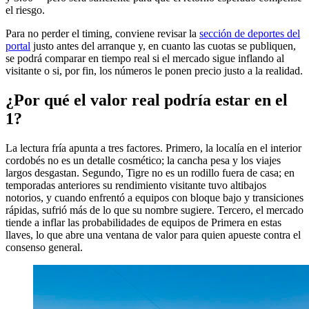
el riesgo.
Para no perder el timing, conviene revisar la
sección de deportes del
portal
justo antes del arranque y, en cuanto las cuotas se publiquen,
se podrá comparar en tiempo real si el mercado sigue inflando al
visitante o si, por fin, los números le ponen precio justo a la realidad.
¿Por qué el valor real podría estar en el
1?
La lectura fría apunta a tres factores. Primero, la localía en el interior
cordobés no es un detalle cosmético; la cancha pesa y los viajes
largos desgastan. Segundo, Tigre no es un rodillo fuera de casa; en
temporadas anteriores su rendimiento visitante tuvo altibajos
notorios, y cuando enfrentó a equipos con bloque bajo y transiciones
rápidas, sufrió más de lo que su nombre sugiere. Tercero, el mercado
tiende a inflar las probabilidades de equipos de Primera en estas
llaves, lo que abre una ventana de valor para quien apueste contra el
consenso general.