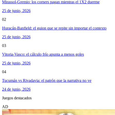
Mirassol-Gremio: los corners pagan mientras el 1X2 duerme
25 de junio, 2026
02
Huracán-Banfield: el guion que se repite sin importar el contexto
25 de junio, 2026
03
Vitoria-Vasco: el cálculo frío apunta a menos goles
25 de junio, 2026
04
Tucumán vs Rivadavia: el patrón que la narrativa no ve
24 de junio, 2026
Juegos destacados
AD