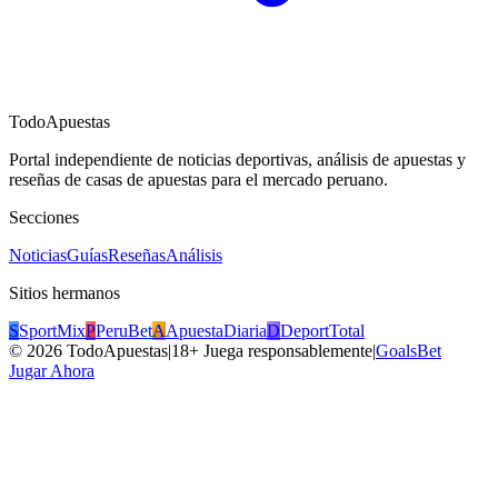
TodoApuestas
Portal independiente de noticias deportivas, análisis de apuestas y
reseñas de casas de apuestas para el mercado peruano.
Secciones
Noticias
Guías
Reseñas
Análisis
Sitios hermanos
S
SportMix
P
PeruBet
A
ApuestaDiaria
D
DeportTotal
©
2026
TodoApuestas
|
18+ Juega responsablemente
|
GoalsBet
Jugar Ahora