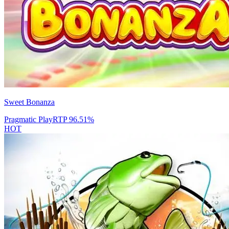
Sweet Bonanza
Pragmatic Play
RTP
96.51
%
HOT