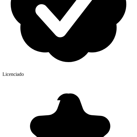
Licenciado