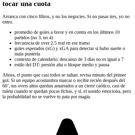
tocar una cuota
Arranca con cinco filtros, y no los negocies. Si no pasas tres, yo no
entro.
promedio de goles a favor y en contra en los últimos 10
partidos (no 3, no 4)
frecuencia de over 2.5 real en ese tramo
goles esperados (xG) y xGA para detectar si hubo suerte o
mala puntería
contexto de calendario: descanso de 3 días no es igual a 7
estilo del DT: presión alta o bloque medio y pausa
Ahora, el punto que casi todos se saltan: revisa minuto del primer
gol. Si un equipo acostumbra marcar o recibir recién después del
60’, tus overs altos quedan amarrados a un cierre caótico, casi de
ruleta cuando te quedan pocas fichas, y sí, el sonido emociona, pero
la probabilidad no se vuelve tu pata por magia.