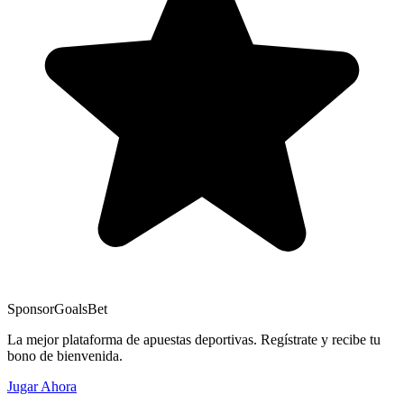
Sponsor
GoalsBet
La mejor plataforma de apuestas deportivas. Regístrate y recibe tu
bono de bienvenida.
Jugar Ahora