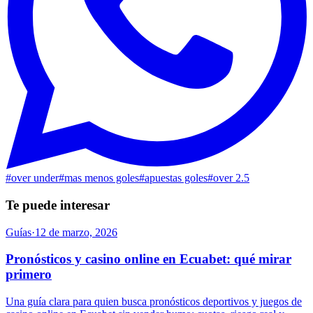
#
over under
#
mas menos goles
#
apuestas goles
#
over 2.5
Te puede interesar
Guías
·
12 de marzo, 2026
Pronósticos y casino online en Ecuabet: qué mirar
primero
Una guía clara para quien busca pronósticos deportivos y juegos de