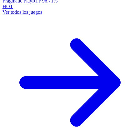
Pragmatic Play
RTP
96.71
%
HOT
Ver todos los juegos