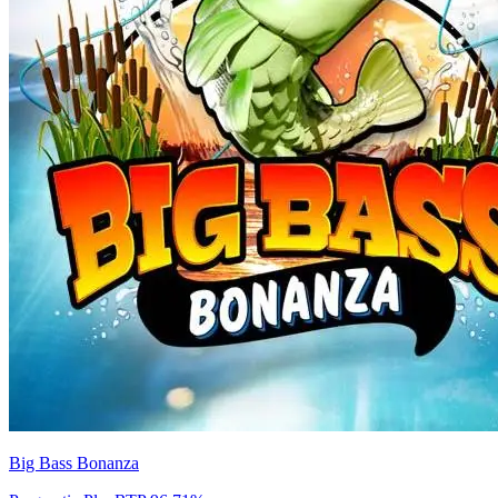
Big Bass Bonanza