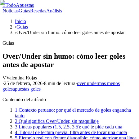
T
TodoApuestas
Noticias
Guías
Reseñas
Análisis
Inicio
›
Guías
›
Over/Under sin humo: cómo leer goles antes de apostar
Guías
Over/Under sin humo: cómo leer goles
antes de apostar
V
Valentina Rojas
·
25 de febrero, 2026
·
8 min
de lectura
·
over under
mas menos
goles
apuestas goles
Contenido del artículo
1.
Contexto peruano: por qué el mercado de goles engancha
tanto
2.
Qué significa Over/Under, sin maquillaje
3.
Líneas populares (1.5, 2.5, 3.5): qué te pide cada una
4.
Tutorial de lectura previa: filtra antes de tocar una cuota
5.
Ejemplo real con fixture disponible: cómo aterrizar una línea