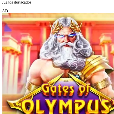
Juegos destacados
AD