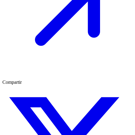
Compartir