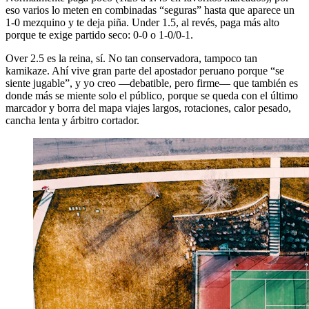
eso varios lo meten en combinadas “seguras” hasta que aparece un
1-0 mezquino y te deja piña. Under 1.5, al revés, paga más alto
porque te exige partido seco: 0-0 o 1-0/0-1.
Over 2.5 es la reina, sí. No tan conservadora, tampoco tan
kamikaze. Ahí vive gran parte del apostador peruano porque “se
siente jugable”, y yo creo —debatible, pero firme— que también es
donde más se miente solo el público, porque se queda con el último
marcador y borra del mapa viajes largos, rotaciones, calor pesado,
cancha lenta y árbitro cortador.