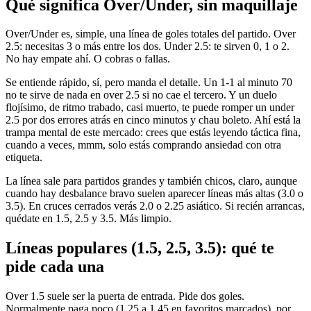
Qué significa Over/Under, sin maquillaje
Over/Under es, simple, una línea de goles totales del partido. Over
2.5: necesitas 3 o más entre los dos. Under 2.5: te sirven 0, 1 o 2.
No hay empate ahí. O cobras o fallas.
Se entiende rápido, sí, pero manda el detalle. Un 1-1 al minuto 70
no te sirve de nada en over 2.5 si no cae el tercero. Y un duelo
flojísimo, de ritmo trabado, casi muerto, te puede romper un under
2.5 por dos errores atrás en cinco minutos y chau boleto. Ahí está la
trampa mental de este mercado: crees que estás leyendo táctica fina,
cuando a veces, mmm, solo estás comprando ansiedad con otra
etiqueta.
La línea sale para partidos grandes y también chicos, claro, aunque
cuando hay desbalance bravo suelen aparecer líneas más altas (3.0 o
3.5). En cruces cerrados verás 2.0 o 2.25 asiático. Si recién arrancas,
quédate en 1.5, 2.5 y 3.5. Más limpio.
Líneas populares (1.5, 2.5, 3.5): qué te
pide cada una
Over 1.5 suele ser la puerta de entrada. Pide dos goles.
Normalmente paga poco (1.25 a 1.45 en favoritos marcados), por