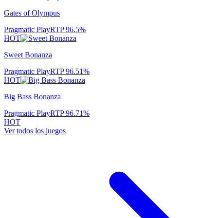
Gates of Olympus
Pragmatic Play
RTP
96.5
%
HOT
Sweet Bonanza
Pragmatic Play
RTP
96.51
%
HOT
Big Bass Bonanza
Pragmatic Play
RTP
96.71
%
HOT
Ver todos los juegos