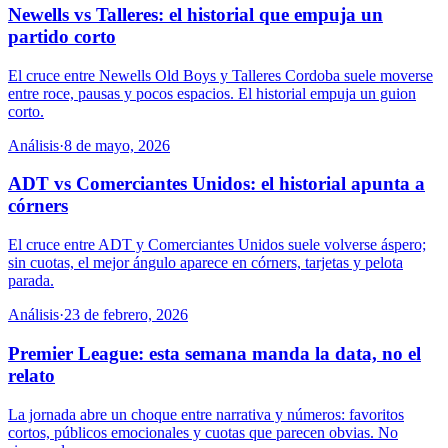
Newells vs Talleres: el historial que empuja un
partido corto
El cruce entre Newells Old Boys y Talleres Cordoba suele moverse
entre roce, pausas y pocos espacios. El historial empuja un guion
corto.
Análisis
·
8 de mayo, 2026
ADT vs Comerciantes Unidos: el historial apunta a
córners
El cruce entre ADT y Comerciantes Unidos suele volverse áspero;
sin cuotas, el mejor ángulo aparece en córners, tarjetas y pelota
parada.
Análisis
·
23 de febrero, 2026
Premier League: esta semana manda la data, no el
relato
La jornada abre un choque entre narrativa y números: favoritos
cortos, públicos emocionales y cuotas que parecen obvias. No