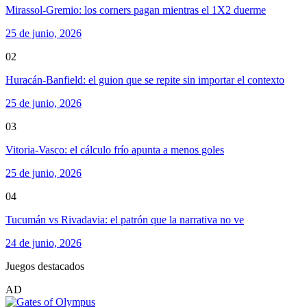
Mirassol-Gremio: los corners pagan mientras el 1X2 duerme
25 de junio, 2026
02
Huracán-Banfield: el guion que se repite sin importar el contexto
25 de junio, 2026
03
Vitoria-Vasco: el cálculo frío apunta a menos goles
25 de junio, 2026
04
Tucumán vs Rivadavia: el patrón que la narrativa no ve
24 de junio, 2026
Juegos destacados
AD