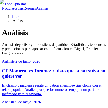
T
TodoApuestas
Noticias
Guías
Reseñas
Análisis
Inicio
›
Análisis
Análisis
Analisis deportivo y pronosticos de partidos. Estadisticas, tendencias
y predicciones para apostar con informacion en Liga 1, Premier
League y mas.
Análisis
·
2 de junio, 2026
CF Montreal vs Toronto: el dato que la narrativa no
quiere ver
El clásico canadiense repite un patrón silencioso que choca con el
relato popular. Analizo por qué los números empujan un partido
incómodo para el favorito.
Análisis
·
9 de mayo, 2026