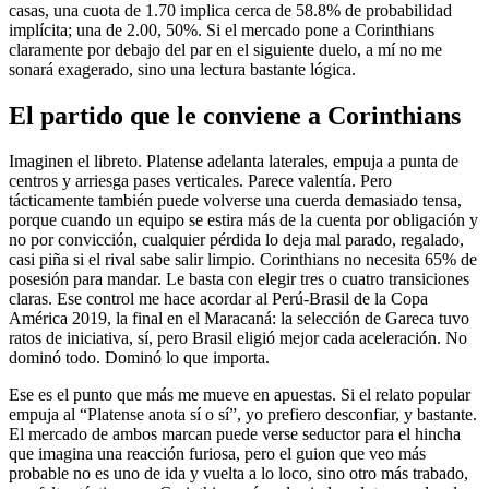
casas, una cuota de 1.70 implica cerca de 58.8% de probabilidad
implícita; una de 2.00, 50%. Si el mercado pone a Corinthians
claramente por debajo del par en el siguiente duelo, a mí no me
sonará exagerado, sino una lectura bastante lógica.
El partido que le conviene a Corinthians
Imaginen el libreto. Platense adelanta laterales, empuja a punta de
centros y arriesga pases verticales. Parece valentía. Pero
tácticamente también puede volverse una cuerda demasiado tensa,
porque cuando un equipo se estira más de la cuenta por obligación y
no por convicción, cualquier pérdida lo deja mal parado, regalado,
casi piña si el rival sabe salir limpio. Corinthians no necesita 65% de
posesión para mandar. Le basta con elegir tres o cuatro transiciones
claras. Ese control me hace acordar al Perú-Brasil de la Copa
América 2019, la final en el Maracaná: la selección de Gareca tuvo
ratos de iniciativa, sí, pero Brasil eligió mejor cada aceleración. No
dominó todo. Dominó lo que importa.
Ese es el punto que más me mueve en apuestas. Si el relato popular
empuja al “Platense anota sí o sí”, yo prefiero desconfiar, y bastante.
El mercado de ambos marcan puede verse seductor para el hincha
que imagina una reacción furiosa, pero el guion que veo más
probable no es uno de ida y vuelta a lo loco, sino otro más trabado,