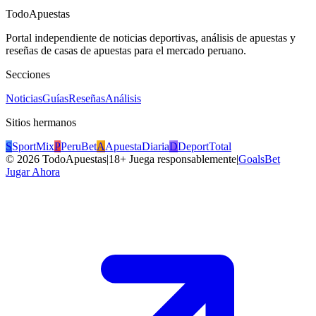
TodoApuestas
Portal independiente de noticias deportivas, análisis de apuestas y
reseñas de casas de apuestas para el mercado peruano.
Secciones
Noticias
Guías
Reseñas
Análisis
Sitios hermanos
S
SportMix
P
PeruBet
A
ApuestaDiaria
D
DeportTotal
©
2026
TodoApuestas
|
18+ Juega responsablemente
|
GoalsBet
Jugar Ahora