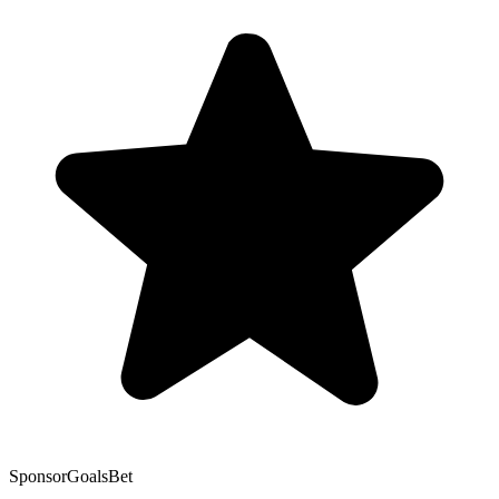
Sponsor
GoalsBet