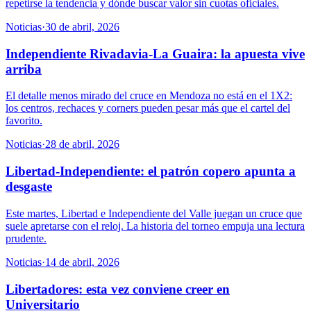
repetirse la tendencia y dónde buscar valor sin cuotas oficiales.
Noticias
·
30 de abril, 2026
Independiente Rivadavia-La Guaira: la apuesta vive
arriba
El detalle menos mirado del cruce en Mendoza no está en el 1X2:
los centros, rechaces y corners pueden pesar más que el cartel del
favorito.
Noticias
·
28 de abril, 2026
Libertad-Independiente: el patrón copero apunta a
desgaste
Este martes, Libertad e Independiente del Valle juegan un cruce que
suele apretarse con el reloj. La historia del torneo empuja una lectura
prudente.
Noticias
·
14 de abril, 2026
Libertadores: esta vez conviene creer en
Universitario