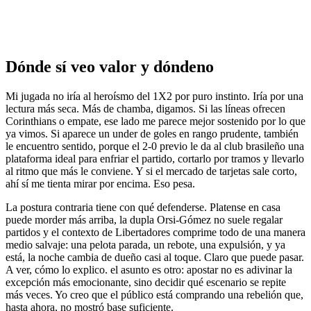
Dónde sí veo valor y dóndeno
Mi jugada no iría al heroísmo del 1X2 por puro instinto. Iría por una
lectura más seca. Más de chamba, digamos. Si las líneas ofrecen
Corinthians o empate, ese lado me parece mejor sostenido por lo que
ya vimos. Si aparece un under de goles en rango prudente, también
le encuentro sentido, porque el 2-0 previo le da al club brasileño una
plataforma ideal para enfriar el partido, cortarlo por tramos y llevarlo
al ritmo que más le conviene. Y si el mercado de tarjetas sale corto,
ahí sí me tienta mirar por encima. Eso pesa.
La postura contraria tiene con qué defenderse. Platense en casa
puede morder más arriba, la dupla Orsi-Gómez no suele regalar
partidos y el contexto de Libertadores comprime todo de una manera
medio salvaje: una pelota parada, un rebote, una expulsión, y ya
está, la noche cambia de dueño casi al toque. Claro que puede pasar.
A ver, cómo lo explico. el asunto es otro: apostar no es adivinar la
excepción más emocionante, sino decidir qué escenario se repite
más veces. Yo creo que el público está comprando una rebelión que,
hasta ahora, no mostró base suficiente.