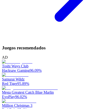
Juegos recomendados
AD
Toshi Ways Club
Hacksaw Gaming
96.09
%
Samurai Wildz
Red Tiger
95.89
%
Mega Greatest Catch Blue Marlin
EvoPlay
96.02
%
Million Christmas 3