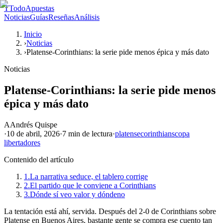
T
TodoApuestas
Noticias
Guías
Reseñas
Análisis
Inicio
›
Noticias
›
Platense-Corinthians: la serie pide menos épica y más dato
Noticias
Platense-Corinthians: la serie pide menos
épica y más dato
A
Andrés Quispe
·
10 de abril, 2026
·
7 min
de lectura
·
platense
corinthians
copa
libertadores
Contenido del artículo
1.
La narrativa seduce, el tablero corrige
2.
El partido que le conviene a Corinthians
3.
Dónde sí veo valor y dóndeno
La tentación está ahí, servida. Después del 2-0 de Corinthians sobre
Platense en Buenos Aires, bastante gente se compra ese cuento tan