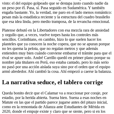
visto: el del equipo golpeado que se destapa justo cuando nadie da
un peso por él. Pasa, sí. Pasa seguido en Sudamérica. Y también
engaña bastante. Yo, la verdad, me paro en el lado menos romántico:
pesan más la estadística reciente y la estructura del cuadro brasileño
que esa idea linda, pero medio tramposa, de la revancha emocional.
Platense debutó en la Libertadores con esa mezcla rara de ansiedad
y orgullo que, a veces, vuelve torpes hasta los controles más
sencillos. Corinthians, en cambio, hizo lo que suelen hacer los
planteles que ya conocen la noche copera, que no se apuran porque
no les quema la pelota, que no regalan metros y que además
entienden muy bien cuándo conviene embarrar el trámite para que el
rival se apure solo. André Carrillo quedó en primer plano porque su
nombre jala titulares en Perú, eso estaba cantado, pero lo más serio
no pasó por una acción aislada suya sino por el orden que el equipo
armó alrededor. Ahí cambió la cosa. Ahí empezó a caerse la balanza.
La narrativa seduce, el tablero corrige
Queda bonito decir que el Calamar va a reaccionar por coraje, por
estadio, por la herida abierta. Suena bien. Suena a esas noches en
Matute en las que el partido parece jugarse antes del pitazo inicial,
como en la remontada de Alianza ante Estudiantes de Mérida en
2020, donde el empuje existe y claro que se siente, pero si en los