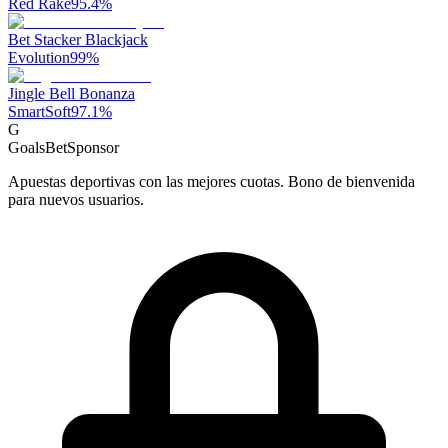
Red Rake
95.4
%
Bet Stacker Blackjack
Evolution
99
%
Jingle Bell Bonanza
SmartSoft
97.1
%
G
GoalsBet
Sponsor
Apuestas deportivas con las mejores cuotas. Bono de bienvenida
para nuevos usuarios.