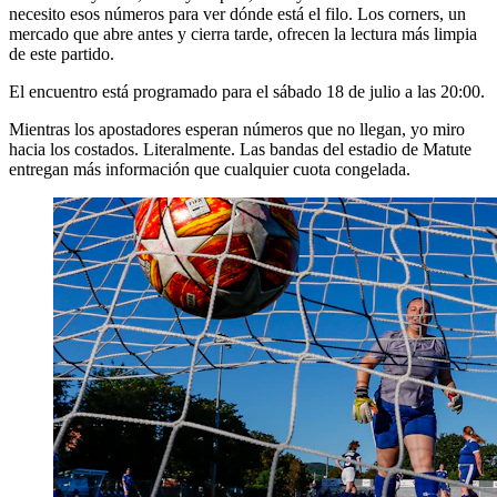
necesito esos números para ver dónde está el filo. Los corners, un
mercado que abre antes y cierra tarde, ofrecen la lectura más limpia
de este partido.
El encuentro está programado para el sábado 18 de julio a las 20:00.
Mientras los apostadores esperan números que no llegan, yo miro
hacia los costados. Literalmente. Las bandas del estadio de Matute
entregan más información que cualquier cuota congelada.