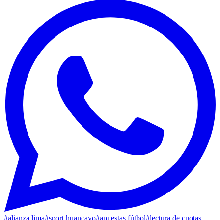
#
alianza lima
#
sport huancayo
#
apuestas fútbol
#
lectura de cuotas