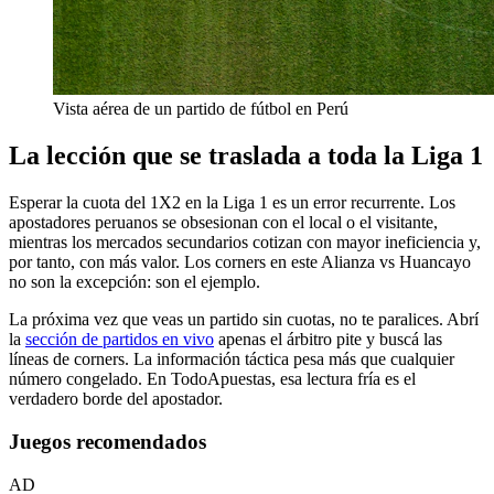
Vista aérea de un partido de fútbol en Perú
La lección que se traslada a toda la Liga 1
Esperar la cuota del 1X2 en la Liga 1 es un error recurrente. Los
apostadores peruanos se obsesionan con el local o el visitante,
mientras los mercados secundarios cotizan con mayor ineficiencia y,
por tanto, con más valor. Los corners en este Alianza vs Huancayo
no son la excepción: son el ejemplo.
La próxima vez que veas un partido sin cuotas, no te paralices. Abrí
la
sección de partidos en vivo
apenas el árbitro pite y buscá las
líneas de corners. La información táctica pesa más que cualquier
número congelado. En TodoApuestas, esa lectura fría es el
verdadero borde del apostador.
Juegos recomendados
AD