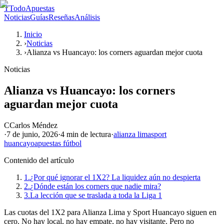
T
TodoApuestas
Noticias
Guías
Reseñas
Análisis
Inicio
›
Noticias
›
Alianza vs Huancayo: los corners aguardan mejor cuota
Noticias
Alianza vs Huancayo: los corners
aguardan mejor cuota
C
Carlos Méndez
·
7 de junio, 2026
·
4 min
de lectura
·
alianza lima
sport
huancayo
apuestas fútbol
Contenido del artículo
1.
¿Por qué ignorar el 1X2? La liquidez aún no despierta
2.
¿Dónde están los corners que nadie mira?
3.
La lección que se traslada a toda la Liga 1
Las cuotas del 1X2 para Alianza Lima y Sport Huancayo siguen en
cero. No hay local, no hay empate, no hay visitante. Pero no