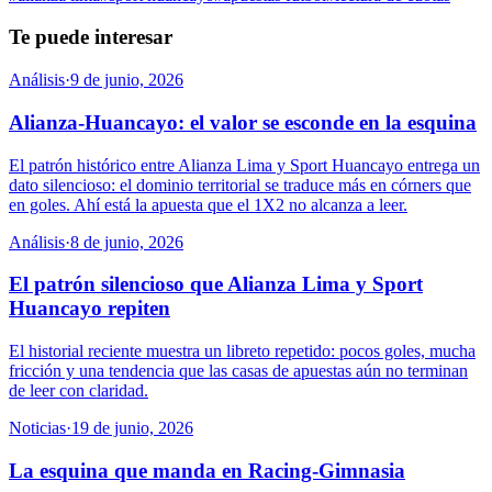
Te puede interesar
Análisis
·
9 de junio, 2026
Alianza-Huancayo: el valor se esconde en la esquina
El patrón histórico entre Alianza Lima y Sport Huancayo entrega un
dato silencioso: el dominio territorial se traduce más en córners que
en goles. Ahí está la apuesta que el 1X2 no alcanza a leer.
Análisis
·
8 de junio, 2026
El patrón silencioso que Alianza Lima y Sport
Huancayo repiten
El historial reciente muestra un libreto repetido: pocos goles, mucha
fricción y una tendencia que las casas de apuestas aún no terminan
de leer con claridad.
Noticias
·
19 de junio, 2026
La esquina que manda en Racing-Gimnasia