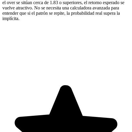
el over se sitúan cerca de 1.83 o superiores, el retorno esperado se
vuelve atractivo. No se necesita una calculadora avanzada para
entender que si el patrón se repite, la probabilidad real supera la
implícita.