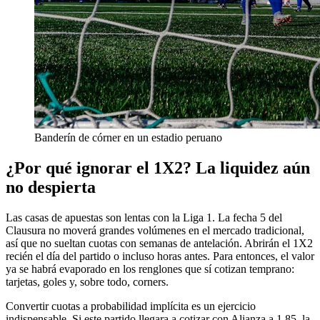
Banderín de córner en un estadio peruano
¿Por qué ignorar el 1X2? La liquidez aún
no despierta
Las casas de apuestas son lentas con la Liga 1. La fecha 5 del
Clausura no moverá grandes volúmenes en el mercado tradicional,
así que no sueltan cuotas con semanas de antelación. Abrirán el 1X2
recién el día del partido o incluso horas antes. Para entonces, el valor
ya se habrá evaporado en los renglones que sí cotizan temprano:
tarjetas, goles y, sobre todo, corners.
Convertir cuotas a probabilidad implícita es un ejercicio
indispensable. Si este partido llegara a cotizar con Alianza a 1.85, la