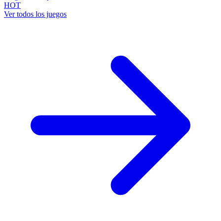
HOT
Ver todos los juegos