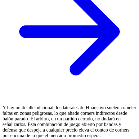
Y hay un detalle adicional: los laterales de Huancayo suelen cometer
faltas en zonas peligrosas, lo que añade corners indirectos desde
balón parado. El árbitro, en un partido cerrado, no dudará en
señalizarlos. Esta combinación de juego abierto por bandas y
defensa que despeja a cualquier precio eleva el conteo de corners
por encima de lo que el mercado promedio espera.