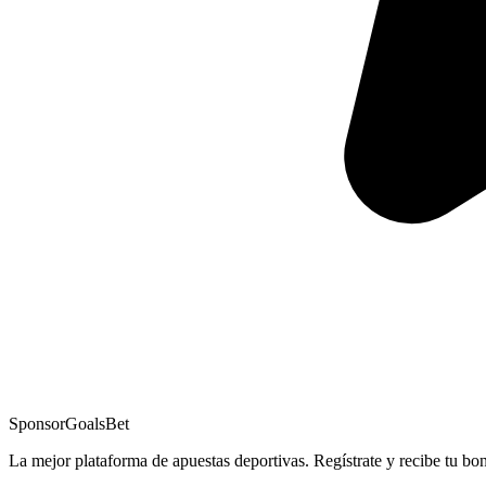
Sponsor
GoalsBet
La mejor plataforma de apuestas deportivas. Regístrate y recibe tu bo