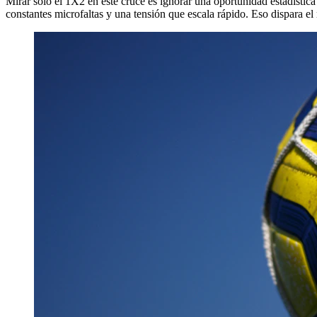
Mirar solo el 1X2 en este cruce es ignorar una oportunidad estadístic
constantes microfaltas y una tensión que escala rápido. Eso dispara 